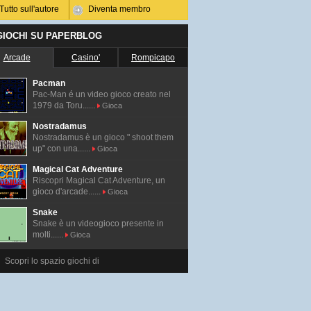
Tutto sull'autore
Diventa membro
 GIOCHI SU PAPERBLOG
Arcade
Casino'
Rompicapo
Pacman
Pac-Man é un video gioco creato nel
1979 da Toru......
Gioca
Nostradamus
Nostradamus è un gioco " shoot them
up" con una......
Gioca
Magical Cat Adventure
Riscopri Magical Cat Adventure, un
gioco d'arcade......
Gioca
Snake
Snake è un videogioco presente in
molti......
Gioca
Scopri lo spazio giochi di