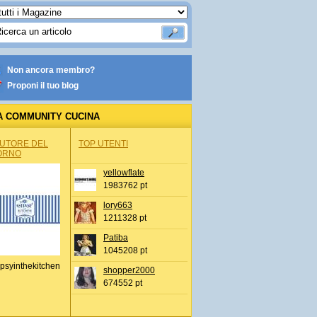
Non ancora membro?
Proponi il tuo blog
A COMMUNITY CUCINA
AUTORE DEL
TOP UTENTI
ORNO
yellowflate
1983762 pt
lory663
1211328 pt
Patiba
1045208 pt
psyinthekitchen
shopper2000
674552 pt