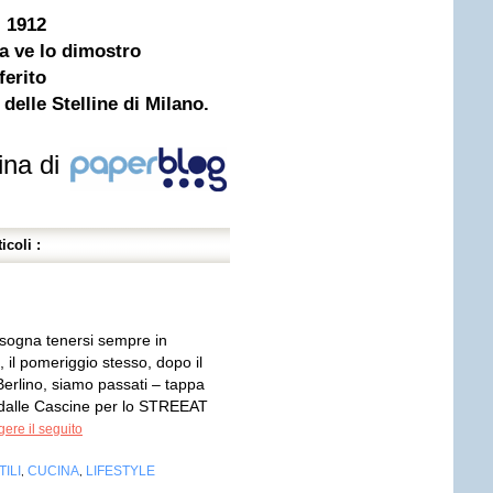
i 1912
a ve lo dimostro
ferito
elle Stelline di Milano.
ina di
icoli :
sogna tenersi sempre in
il pomeriggio stesso, dopo il
Berlino, siamo passati – tappa
 dalle Cascine per lo STREEAT
ere il seguito
ILI
CUCINA
LIFESTYLE
,
,