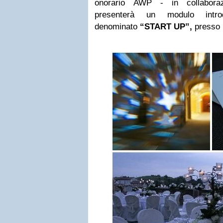
onorario AWP - in collaboraz
presenterà un modulo introd
denominato
“START UP”,
presso l