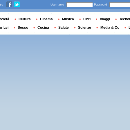
 su
Username
Password
ocietà
Cultura
Cinema
Musica
Libri
Viaggi
Tecnol
er Lei
Sesso
Cucina
Salute
Scienze
Media & Co