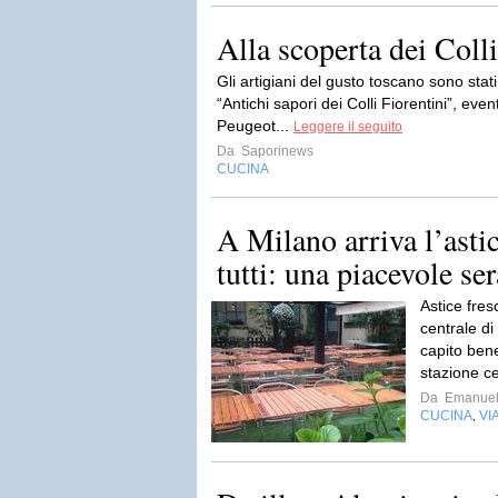
Alla scoperta dei Colli
Gli artigiani del gusto toscano sono stati
“Antichi sapori dei Colli Fiorentini”, ev
Peugeot...
Leggere il seguito
Da
Saporinews
CUCINA
A Milano arriva l’astic
tutti: una piacevole se
Astice fres
centrale di
capito bene
stazione ce
Da
Emanuel
CUCINA
VI
,