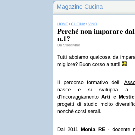
Magazine Cucina
HOME
›
CUCINA
›
VINO
Perché non imparare dal
n.1?
Da
Stiledivino
Tutti abbiamo qualcosa da impara
migliore? Buon corso a tutti!
Il percorso formativo dell’
Asso
nasce e si sviluppa 
d’Incoraggiamento
Arti e Mestie
progetti di studio molto diversifi
nonchè corsi serali.
Dal 2011
Monia RE
- docente n