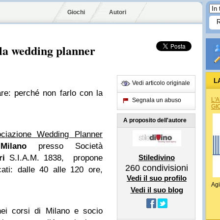
Giochi
Autori
la wedding planner
L
Vedi articolo originale
re: perché non farlo con la
L'
Segnala un abuso
GI
A proposito dell'autore
ciazione Wedding Planner
a
Milano
presso Società
ri
S.I.A.M. 1838, propone
Stiledivino
260
condivisioni
cati: dalle 40 alle 120 ore,
Vedi il suo profilo
Agi
Vedi il suo blog
ei corsi di Milano e socio