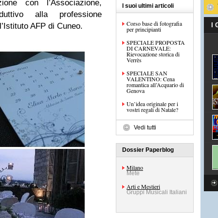
ione con l’Associazione,
I suoi ultimi articoli
uttivo alla professione
Corso base di fotografia
’Istituto AFP di Cuneo.
I
per principianti
SPECIALE PROPOSTA
DI CARNEVALE:
Rievocazione storica di
Verrès
SPECIALE SAN
VALENTINO: Cena
romantica all’Acquario di
Genova
Un’idea originale per i
vostri regali di Natale?
Vedi tutti
Dossier Paperblog
Milano
Mete
Arti e Mestieri
Gruppi Musicali Italiani