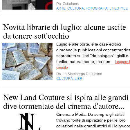
Da
Csfadams
ARTE
CULTURA
FOTOGRAFIA
LIFESTYLE
,
,
,
Novità librarie di luglio: alcune uscite
da tenere sott'occhio
Luglio è alle porte, e le case editrici
diradano le pubblicazioni concentrandos
soprattutto su libri "da spiaggia": gialli e
thriller, naturalmente, ma non...
Leggere i
seguito
Da
La Stamberga Dei Lettori
CULTURA
LIBRI
,
New Land Couture si ispira alle grandi
dive tormentate del cinema d'autore...
Cinema e Moda. Da sempre gli stilisti
trovano fonte di ispirazione per le loro
collezioni nelle grandi attrici di Hollywoo