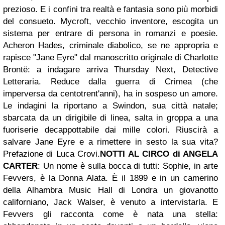
prezioso. E i confini tra realtà e fantasia sono più morbidi
del consueto. Mycroft, vecchio inventore, escogita un
sistema per entrare di persona in romanzi e poesie.
Acheron Hades, criminale diabolico, se ne appropria e
rapisce "Jane Eyre" dal manoscritto originale di Charlotte
Brontë: a indagare arriva Thursday Next, Detective
Letteraria. Reduce dalla guerra di Crimea (che
imperversa da centotrent'anni), ha in sospeso un amore.
Le indagini la riportano a Swindon, sua città natale;
sbarcata da un dirigibile di linea, salta in groppa a una
fuoriserie decappottabile dai mille colori. Riuscirà a
salvare Jane Eyre e a rimettere in sesto la sua vita?
Prefazione di Luca Crovi.
NOTTI AL CIRCO di ANGELA
CARTER
:
Un nome è sulla bocca di tutti: Sophie, in arte
Fevvers, è la Donna Alata. È il 1899 e in un camerino
della Alhambra Music Hall di Londra un giovanotto
californiano, Jack Walser, è venuto a intervistarla. E
Fevvers gli racconta come è nata una stella: