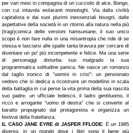
per vari mesi in compagnia di un cucciolo di alce, Bongo,
con cui intavola esilaranti monologhi. Via dalla civiltà
capitalista e dai suoi plurimi inessenziali bisogni, dalle
aspettative della società in un ritorno alla natura nella più
(tragi)comica delle versioni hamsuniane, il suo unico
scopo è non fare nulla in una misantropia che ride di se
stessa e lasciarsi alle spalle tanta bravura per cercare di
diventare un po' più incompetente e felice. Ma una serie
di personaggi disturba suo malgrado la sua
programmatica solitudine panica. Ne nasce un romanzo
dal taglio ironico di "uomini in crisi": un pensionato
vedovo che si dedica a ricostruire un modellino in scala
della battaglia in cui perse la vita prima della sua nascita
suo padre, un ufficiale tedesco, il ladro gentiluomo, il
ricco e arrogante "uomo di destra" che si converte al
baratto propugnato dal protagonista e organizza un
festival della fratellanza.
IL CASO JANE EYRE di JASPER FFLODE
:
È un 1985
diverso, in un mondo dove i libri sono il bene più