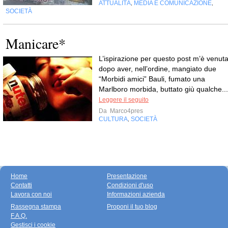
ATTUALITÀ
MEDIA E COMUNICAZIONE
,
,
SOCIETÀ
Manicare*
L’ispirazione per questo post m’è venut
dopo aver, nell’ordine, mangiato due
“Morbidi amici” Bauli, fumato una
Marlboro morbida, buttato giù qualche...
Leggere il seguito
Da
Marco4pres
CULTURA
SOCIETÀ
,
Home
Presentazione
Contatti
Condizioni d'uso
Lavora con noi
Informazioni azienda
Rassegna stampa
Proponi il tuo blog
F.A.Q.
Gestisci i cookie