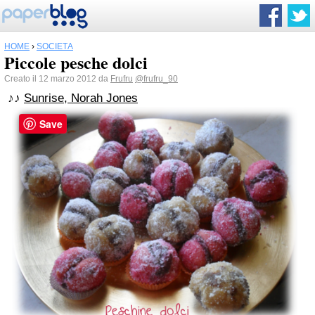
HOME
›
SOCIETÀ
Piccole pesche dolci
Creato il 12 marzo 2012 da
Frufru
@frufru_90
♪♪
Sunrise, Norah Jones
Save