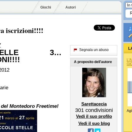
Giochi
Autori
 iscrizioni!!!!
7
L
Segnala un abuso
TELLE 3…
I!!!!
L'
A proposito dell'autore
GI
 2012
varie
Sarettacecia
k del Montedoro Freetime!
301
condivisioni
Agi
Vedi il suo profilo
Vedi il suo blog