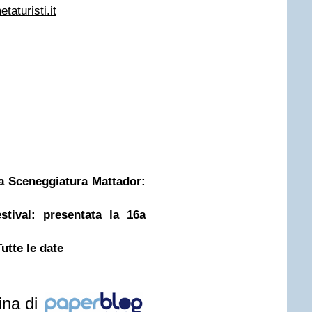
aturisti.it
la Sceneggiatura Mattador:
stival: presentata la 16a
 Tutte le date
ina di