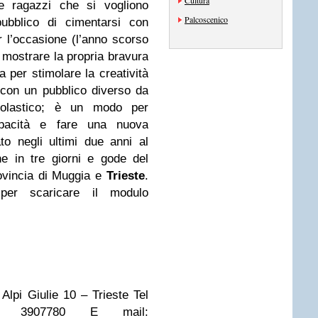
Cultura
 e ragazzi che si vogliono
Palcoscenico
pubblico di cimentarsi con
r l’occasione (l’anno scorso
o mostrare la propria bravura
ta per stimolare la creatività
e con un pubblico diverso da
scolastico; è un modo per
apacità e fare una nuova
to negli ultimi due anni al
e in tre giorni e gode del
ovincia di Muggia e
Trieste
.
per scaricare il modulo
Alpi Giulie 10 – Trieste Tel
8 3907780 E mail: