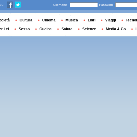
 su
Username
Password
ocietà
Cultura
Cinema
Musica
Libri
Viaggi
Tecnol
er Lei
Sesso
Cucina
Salute
Scienze
Media & Co