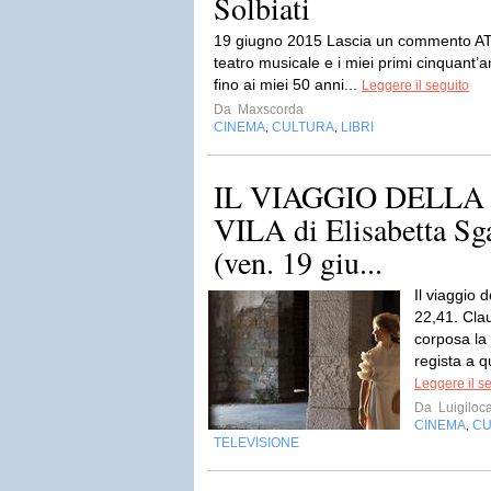
Solbiati
19 giugno 2015 Lascia un commento 
teatro musicale e i miei primi cinquant’a
fino ai miei 50 anni...
Leggere il seguito
Da
Maxscorda
CINEMA
CULTURA
LIBRI
,
,
IL VIAGGIO DELLA
VILA di Elisabetta Sgar
(ven. 19 giu...
Il viaggio d
22,41. Cla
corposa la 
regista a q
Leggere il s
Da
Luigiloca
CINEMA
CU
,
TELEVISIONE