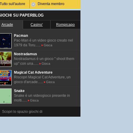
Tutto sull'autore
Diventa membro
 GIOCHI SU PAPERBLOG
Arcade
Casino'
Rompicapo
Pacman
Pac-Man é un video gioco creato nel
1979 da Toru......
Gioca
Nostradamus
Nostradamus è un gioco " shoot them
up" con una......
Gioca
Magical Cat Adventure
Riscopri Magical Cat Adventure, un
gioco d'arcade......
Gioca
Snake
Snake è un videogioco presente in
molti......
Gioca
Scopri lo spazio giochi di