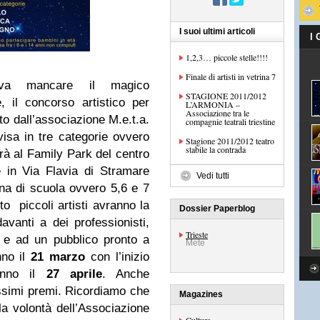
I suoi ultimi articoli
I
1,2,3… piccole stelle!!!!
Finale di artisti in vetrina 7
eva mancare il magico
STAGIONE 2011/2012
 il concorso artistico per
L’ARMONIA –
Associazione tra le
to dall’associazione M.e.t.a.
compagnie teatrali triestine
isa in tre categorie ovvero
Stagione 2011/2012 teatro
stabile la contrada
à al Family Park del centro
 in Via Flavia di Stramare
Vedi tutti
ana di scuola ovvero 5,6 e 7
to piccoli artisti avranno la
Dossier Paperblog
davanti a dei professionisti,
Trieste
, e ad un pubblico pronto a
Mete
no il
21 marzo
con l’inizio
anno il
27 aprile
. Anche
issimi premi. Ricordiamo che
Magazines
la volontà dell’Associazione