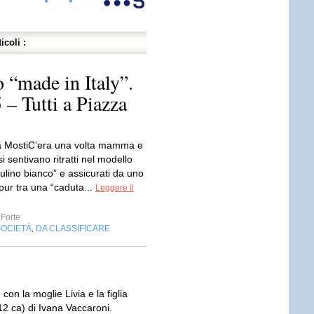
icoli :
o “made in Italy”.
– Tutti a Piazza
a MostiC’era una volta mamma e
i sentivano ritratti nel modello
ulino bianco” e assicurati da uno
pur tra una “caduta...
Leggere il
 Forte
SOCIETÀ
DA CLASSIFICARE
,
 con la moglie Livia e la figlia
12 ca) di Ivana Vaccaroni.