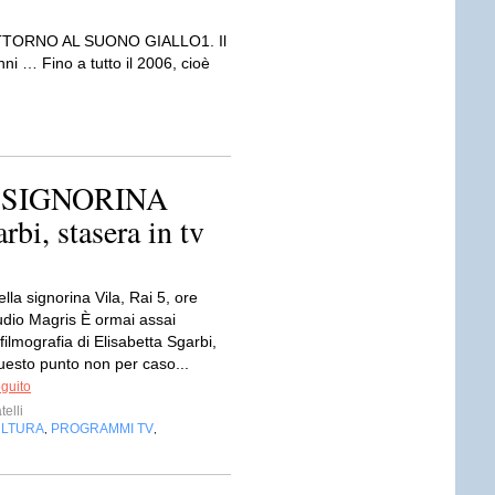
ATTORNO AL SUONO GIALLO1. Il
nni … Fino a tutto il 2006, cioè
 SIGNORINA
bi, stasera in tv
ella signorina Vila, Rai 5, ore
udio Magris È ormai assai
filmografia di Elisabetta Sgarbi,
uesto punto non per caso...
eguito
telli
LTURA
PROGRAMMI TV
,
,