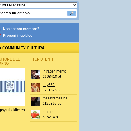
Non ancora membro?
Proponi il tuo blog
A COMMUNITY CULTURA
AUTORE DEL
TOP UTENTI
ORNO
intrattenimento
1608418 pt
lory663
1211328 pt
maestrarosalba
1126395 pt
psyinthekitchen
rimmel
615214 pt