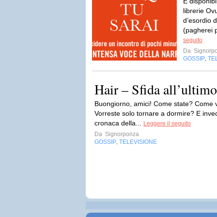
È disponibil
librerie O
d’esordio d
(pagherei 
seguito
Da
Signorp
GOSSIP
TE
,
Hair – Sfida all’ultimo
Buongiorno, amici! Come state? Come v
Vorreste solo tornare a dormire? E invec
cronaca della...
Leggere il seguito
Da
Signorponza
GOSSIP
TELEVISIONE
,