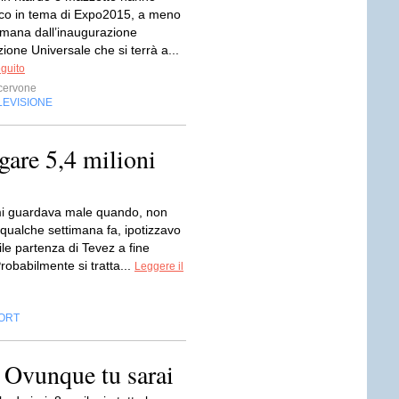
co in tema di Expo2015, a meno
timana dall’inaugurazione
zione Universale che si terrà a...
eguito
cervone
LEVISIONE
gare 5,4 milioni
mi guardava male quando, non
i qualche settimana fa, ipotizzavo
le partenza di Tevez a fine
robabilmente si tratta...
Leggere il
ORT
: Ovunque tu sarai