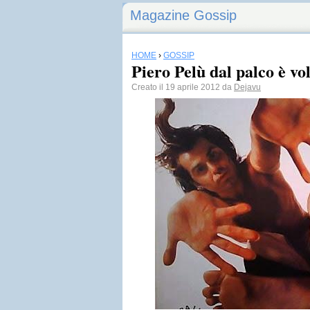
Magazine Gossip
HOME
›
GOSSIP
Piero Pelù dal palco è vo
Creato il 19 aprile 2012 da
Dejavu