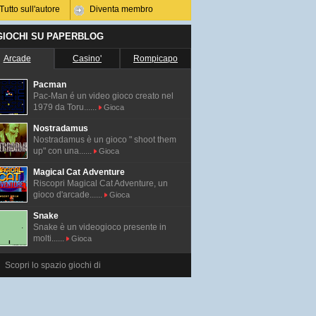
Tutto sull'autore
Diventa membro
 GIOCHI SU PAPERBLOG
Arcade
Casino'
Rompicapo
Pacman
Pac-Man é un video gioco creato nel
1979 da Toru......
Gioca
Nostradamus
Nostradamus è un gioco " shoot them
up" con una......
Gioca
Magical Cat Adventure
Riscopri Magical Cat Adventure, un
gioco d'arcade......
Gioca
Snake
Snake è un videogioco presente in
molti......
Gioca
Scopri lo spazio giochi di