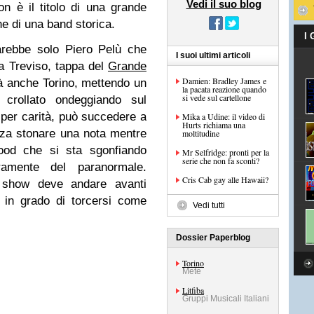
Vedi il suo blog
n è il titolo di una grande
ne di una band storica.
I
arebbe solo Piero Pelù che
I suoi ultimi articoli
 a Treviso, tappa del
Grande
Damien: Bradley James e
 anche Torino, mettendo un
la pacata reazione quando
si vede sul cartellone
 crollato ondeggiando sul
, per carità, può succedere a
Mika a Udine: il video di
Hurts richiama una
nza stonare una nota mentre
moltitudine
ood
che si sta sgonfiando
Mr Selfridge: pronti per la
serie che non fa sconti?
amente del paranormale.
Cris Cab gay alle Hawaii?
 show deve andare avanti
in grado di torcersi come
Vedi tutti
Dossier Paperblog
Torino
Mete
Litfiba
Gruppi Musicali Italiani