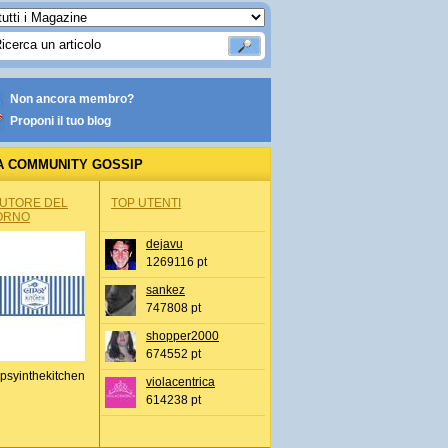
Non ancora membro?
Proponi il tuo blog
A COMMUNITY GOSSIP
AUTORE DEL
TOP UTENTI
ORNO
dejavu
1269116 pt
sankez
747808 pt
shopper2000
674552 pt
psyinthekitchen
violacentrica
614238 pt