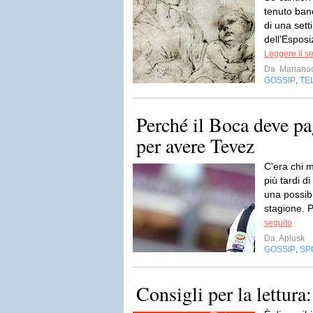
tenuto ban
di una set
dell’Esposi
Leggere il s
Da
Mariano
GOSSIP
TE
,
Perché il Boca deve pa
per avere Tevez
C'era chi 
più tardi d
una possibi
stagione. P
seguito
Da
Aplusk
GOSSIP
SP
,
Consigli per la lettura