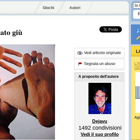
Giochi
Autori
lato giù
L
Vedi articolo originale
L'
Segnala un abuso
GI
A proposito dell'autore
Agi
Dejavu
1492
condivisioni
Vedi il suo profilo