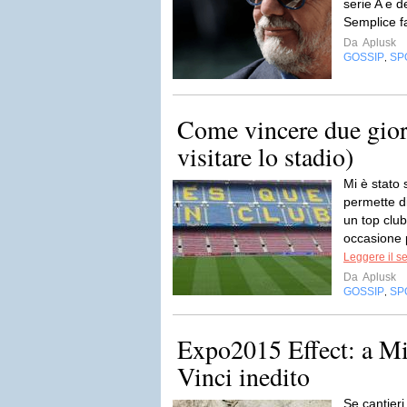
serie A e d
Semplice fa
Da
Aplusk
GOSSIP
SP
,
Come vincere due giorn
visitare lo stadio)
Mi è stato
permette di
un top club
occasione 
Leggere il s
Da
Aplusk
GOSSIP
SP
,
Expo2015 Effect: a M
Vinci inedito
Se cantieri