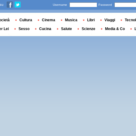
 su
Username
Password
ocietà
Cultura
Cinema
Musica
Libri
Viaggi
Tecnol
er Lei
Sesso
Cucina
Salute
Scienze
Media & Co