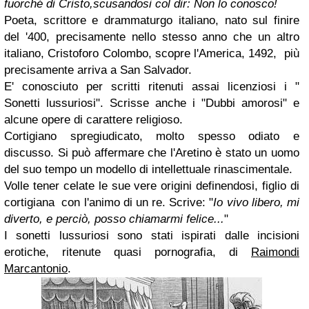
fuorché di Cristo,
scusandosi col dir: Non lo conosco!
Poeta, scrittore e drammaturgo italiano, nato sul finire
del '400, precisamente nello stesso anno che un altro
italiano, Cristoforo Colombo, scopre l'America, 1492, più
precisamente arriva a San Salvador.
E' conosciuto per scritti ritenuti assai licenziosi i "
Sonetti lussuriosi". Scrisse anche i "Dubbi amorosi" e
alcune opere di carattere religioso.
Cortigiano spregiudicato, molto spesso odiato e
discusso. Si può affermare che l'Aretino è stato un uomo
del suo tempo un modello di intellettuale rinascimentale.
Volle tener celate le sue vere origini definendosi, figlio di
cortigiana con l'animo di un re. Scrive: "
Io vivo libero, mi
diverto, e perciò, posso chiamarmi felice...
"
I sonetti lussuriosi sono stati ispirati dalle incisioni
erotiche, ritenute quasi pornografia, di
Raimondi
Marcantonio
.