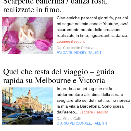
Scarpette ballerina / danza rosa,
realizzate in fimo.
Ciao amiche parecchi giorni fa, per chi
mi segue nel mio canale Youtube, avrà
sicuramente notato delle creazioni
realizzate in fimo, riguardanti la danza.
Leggere il seguito
Da
Coccinelle Creative
FAI DA TE
HOBBY
TALENTI
,
,
Quel che resta del viaggio – guida
rapida su Melbourne e Victoria
In preda a un jet-lag che mi fa
addormentare alle dieci della sera e
svegliare alle sei del mattino, ho ripreso
la mia vita a Barcellona. Sono scesa
dall'aereo...
Leggere il seguito
Da
Giulia Calli
DIARIO PERSONALE
TALENTI
,