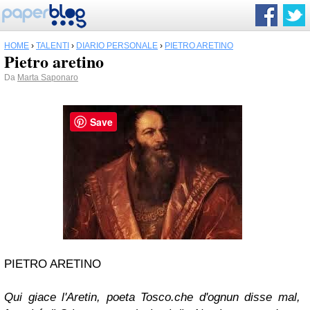
HOME
›
TALENTI
›
DIARIO PERSONALE
›
PIETRO ARETINO
Pietro aretino
Da
Marta Saponaro
Save
PIETRO ARETINO
Qui giace l'Aretin, poeta Tosco.
che d'ognun disse mal,