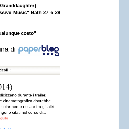
Granddaughter)
ssive Music"-Bath-27 e 28
qualunque costo”
ina di
icoli :
014)
cizzano durante i trailer,
te cinematografica dovrebbe
icolarmente ricca e tra gli altri
ngono citati nel corso di...
eguito