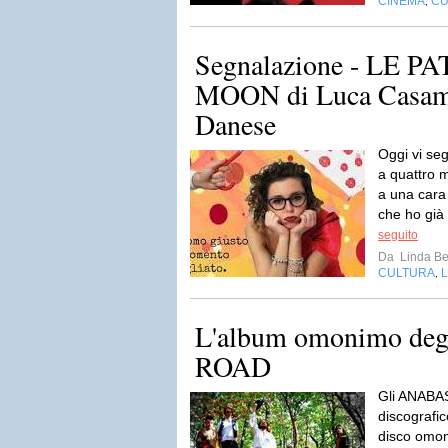
CINEMA
CU
,
Segnalazione - LE 
MOON di Luca Casama
Danese
Oggi vi seg
a quattro 
a una cara
che ho già 
seguito
Da
Linda Be
CULTURA
L
,
L'album omonimo de
ROAD
Gli ANABAS
discografic
disco omon