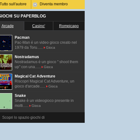
Tutto sull'autore
Diventa membro
 GIOCHI SU PAPERBLOG
Arcade
Casino'
Rompicapo
Pacman
Pac-Man é un video gioco creato nel
1979 da Toru......
Gioca
Nostradamus
Nostradamus è un gioco " shoot them
up" con una......
Gioca
Magical Cat Adventure
Riscopri Magical Cat Adventure, un
gioco d'arcade......
Gioca
Snake
Snake è un videogioco presente in
molti......
Gioca
Scopri lo spazio giochi di