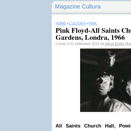
Magazine Cultura
HOME
›
CULTURA
›
PINK
Pink Floyd-All Saints Ch
Gardens, Londra, 1966
Creato il 01 settembre 2011 da
Athos Enrile
@At
All Saints
Church Hall, Powis