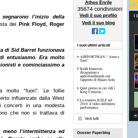
Athos Enrile
35674
condivisioni
Vedi il suo profilo
I
segnarono l’inizio della
Vedi il suo blog
ista dei
Pink
Floyd,
Roger
I suoi ultimi articoli
ta di Sid Barret funzionava
AIRPORTMAN-“ Anna e
 di entusiasmo. Era molto
Sam”
ionisti e cominciassimo a
Keith Emerson:
divagazioni e
approfondimenti con
l'apporto di Mauro Selis
Quel giorno in cui vidi i
 molto “fuori”. Le follie
King Crimson...
erto influenzate dalla
West
La reunion di ELP nel
2010: il video dell'intera
i concerti in una modesta
performance
ono che non si trattava di
Vedi tutti
 meno l’intermittenza ed
Dossier Paperblog