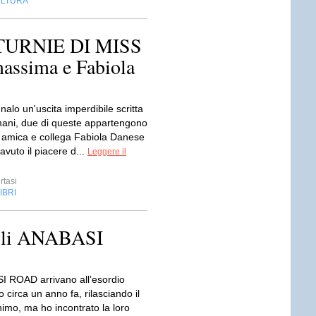
LTURA
PATURNIE DI MISS
ssima e Fabiola
nalo un'uscita imperdibile scritta
mani, due di queste appartengono
 amica e collega Fabiola Danese
avuto il piacere d...
Leggere il
rtasi
IBRI
gli ANABASI
I ROAD arrivano all’esordio
o circa un anno fa, rilasciando il
imo, ma ho incontrato la loro