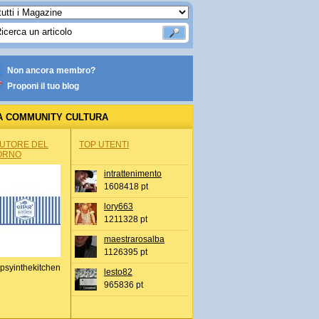
Non ancora membro?
Proponi il tuo blog
A COMMUNITY CULTURA
AUTORE DEL
TOP UTENTI
ORNO
intrattenimento
1608418 pt
lory663
1211328 pt
maestrarosalba
1126395 pt
psyinthekitchen
lesto82
965836 pt