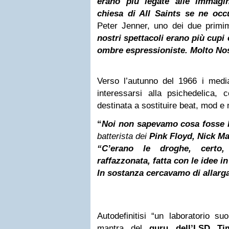
erano più legate alle immagi
chiesa di All Saints se ne oc
Peter Jenner,
uno dei due primi
nostri spettacoli erano più cupi e
ombre espressioniste. Molto No
Verso l’autunno del 1966 i media
interessarsi alla psichedelica,
destinata a sostituire beat, mod e
“
Noi non sapevamo cosa fosse 
batterista dei
Pink Floyd, Nick M
“C’erano le droghe, certo
raffazzonata, fatta con le idee i
In sostanza cercavamo di allarga
Autodefinitisi “un laboratorio su
mantra del
guru
dell’LSD Ti