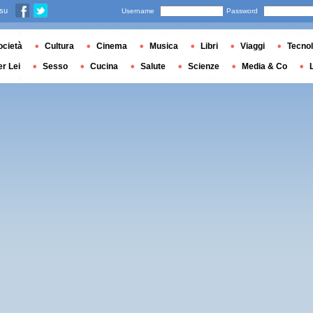
 su
Username
Password
ocietà
Cultura
Cinema
Musica
Libri
Viaggi
Tecnol
er Lei
Sesso
Cucina
Salute
Scienze
Media & Co