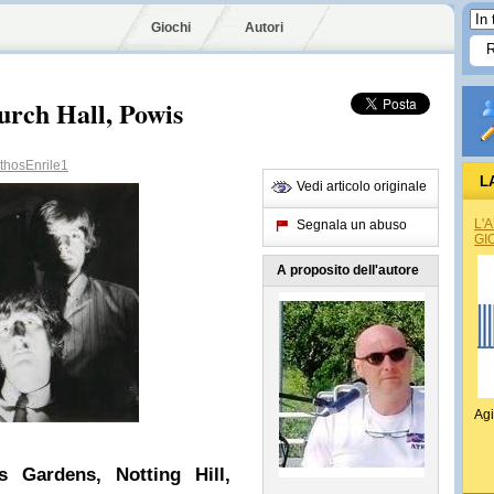
Giochi
Autori
urch Hall, Powis
hosEnrile1
L
Vedi articolo originale
L'
Segnala un abuso
GI
A proposito dell'autore
Agi
 Gardens, Notting Hill,