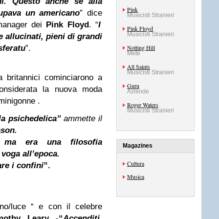
ni. Questo anche se alla
Pink
cupava un americano
”
dice
Musicisti Stranieri
manager
dei
Pink Floyd
. “
I
Pink Floyd
Musicisti Stranieri
 allucinati, pieni di grandi
sferatu
”.
Notting Hill
Mete
All Saints
Musicisti Stranieri
 britannici cominciarono a
Guru
 considerata la nuova moda
Aziende
 minigonne .
Roger Waters
Musicisti Stranieri
la psichedelica”
ammette il
ason.
, ma era una filosofia
Magazines
n voga all’epoca.
Cultura
re i confini
”.
Musica
ono/luce “ e con il celebre
mothy Leary -“
Accenditi,