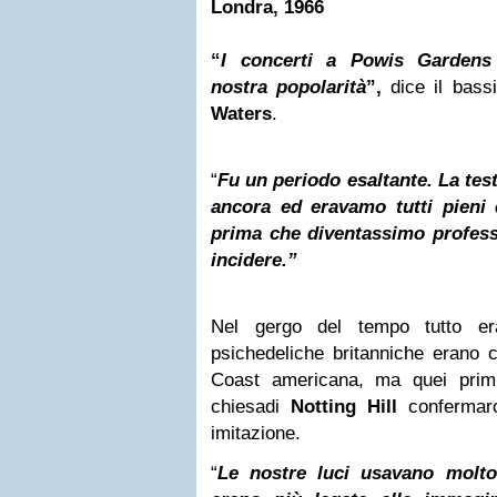
Londra, 1966
“
I concerti a Powis Gardens 
nostra popolarità
”,
dice il bass
Waters
.
“
Fu un periodo esaltante. La tes
ancora ed eravamo tutti pieni
prima che diventassimo profess
incidere.”
Nel gergo del tempo tutto era
psichedeliche britanniche erano c
Coast
americana, ma quei prim
chiesa
di
Notting Hill
confermar
imitazione.
“
Le nostre luci usavano molto