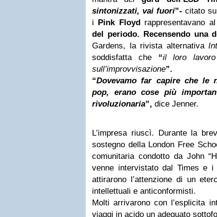
sintonizzati, vai fuori
”-
citato
su
i
Pink Floyd
rappresentavano al
del periodo. Recensendo una d
Gardens, la rivista alternativa
In
soddisfatta che
“
il loro lavo
sull’improvvisazione
”.
“
Dovevamo far capire che le 
pop, erano cose più important
rivoluzionaria
”,
dice Jenner.
L’impresa riuscì. Durante la bre
sostegno della London Free School
comunitaria condotto da John “Ho
venne intervistato dal Times e i 
attirarono l’attenzione di un ete
intellettuali e anticonformisti.
Molti arrivarono con l’esplicita in
viaggi in acido un adeguato sottofo