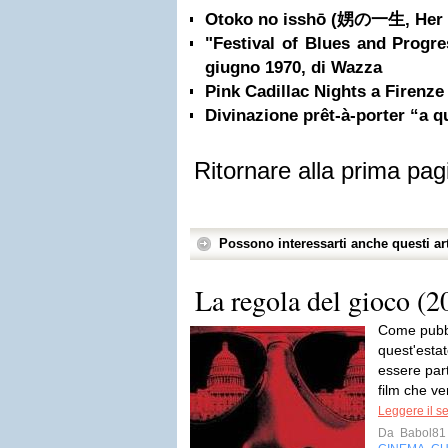
Otoko no isshō (娚の一生, Her 
"Festival of Blues and Progre
giugno 1970, di Wazza
Pink Cadillac Nights a Firenze
Divinazione prêt-à-porter “a 
Ritornare alla prima pag
Possono interessarti anche questi art
La regola del gioco (2
Come pubbli
quest'esta
essere part
film che ve
Leggere il s
Da
Babol81