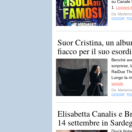
su Canale 5
1.
Leggere i
Da
Mysteric
GOSSIP
TE
,
Suor Cristina, un albu
fiacco per il suo esord
Benché ave
sorprese, l
RaiDue The 
Lungo la riv
seguito
Da
Mariano
GOSSIP
TE
,
Elisabetta Canalis e Br
14 settembre in Sarde
Dov'è finit