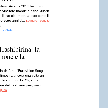
d Music Awards 2014 hanno un
o vincitore morale e fisico. Justin
 Il suo album era atteso come il
 sette anni di...
Leggere il seguito
s
LEVISIONE
rashipirina: la
rone e la
la da fare: l'Eurovision Song
 dimostra ancora una volta un
n le contropalle. Ok, sarà
one del trash europeo, ma in...
eguito