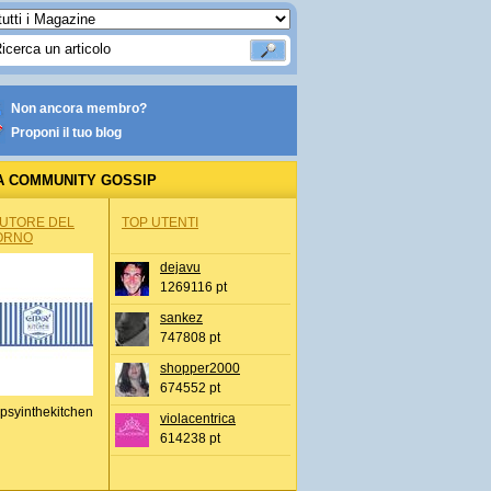
Non ancora membro?
Proponi il tuo blog
A COMMUNITY GOSSIP
AUTORE DEL
TOP UTENTI
ORNO
dejavu
1269116 pt
sankez
747808 pt
shopper2000
674552 pt
psyinthekitchen
violacentrica
614238 pt