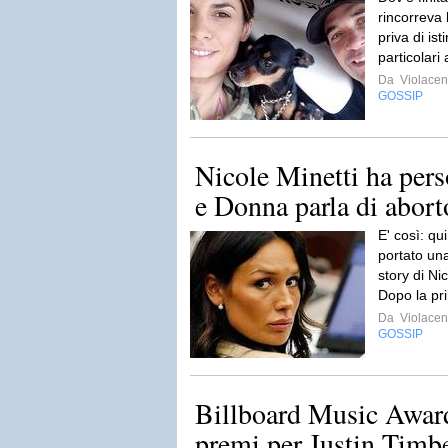
rincorreva 
priva di is
particolari 
Da
Violacen
GOSSIP
Nicole Minetti ha pers
e Donna parla di abor
E' così: qu
portato una
story di Ni
Dopo la pri
Da
Violacen
GOSSIP
Billboard Music Award
premi per Justin Timb