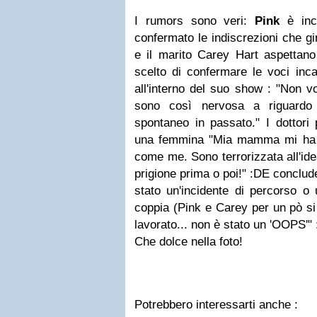
I rumors sono veri:
Pink
è inci
confermato le indiscrezioni che gi
e il marito
Carey Hart
aspettano i
scelto di confermare le voci inc
all'interno del suo show :
"Non vo
sono così nervosa a riguard
spontaneo in passato."
I dottor
una femmina
"Mia mamma mi ha s
come me. Sono terrorizzata all'ide
prigione prima o poi!"
:D
E conclud
stato un'incidente di percorso o 
coppia (Pink e Carey per un pò si
lavorato... non è stato un 'OOPS'"
Che dolce nella foto!
Potrebbero interessarti anche :