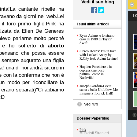
Vedi il suo blog
nta!
La cantante ribelle ha
ravano da giorni nel web.
Lei
I
l loro primo figlio.
Pink ha
I suoi ultimi articoli
alzata da
Ellen De Generes
Ryan Adams e lo strano
levo parlarne molto perchè
caso di 1989 di Taylor
Swift
o e ho sofferto di
aborto
Stereo Hearts: I'm in love
i pensano che possa essere
with Locked Away by
R.City feat. Adam Levine!
empre augurato una figlia
Hayden Panettiere e la
a! una di noi andrà sicuro in
depressione post-
partum...come in
e con la conferma che non è
Nashville!
un modo per riconciliare la
Joseph Gordon-Levitt
 erano separati)
"Ci abbiamo
canta e balla Unfollow Me
insieme a Todrick Hall!
:D
Vedi tutti
Dossier Paperblog
Pink
Musicisti Stranieri