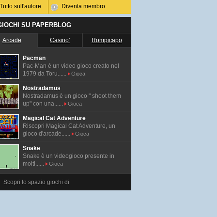
Tutto sull'autore
Diventa membro
 GIOCHI SU PAPERBLOG
Arcade
Casino'
Rompicapo
Pacman
Pac-Man é un video gioco creato nel
1979 da Toru......
Gioca
Nostradamus
Nostradamus è un gioco " shoot them
up" con una......
Gioca
Magical Cat Adventure
Riscopri Magical Cat Adventure, un
gioco d'arcade......
Gioca
Snake
Snake è un videogioco presente in
molti......
Gioca
Scopri lo spazio giochi di