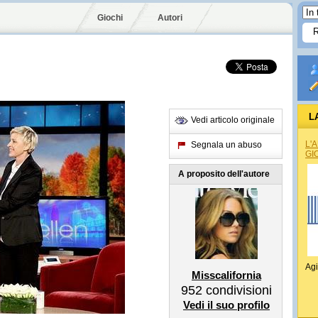
Giochi
Autori
L
Vedi articolo originale
L'
Segnala un abuso
GI
A proposito dell'autore
Agi
Misscalifornia
952
condivisioni
Vedi il suo profilo