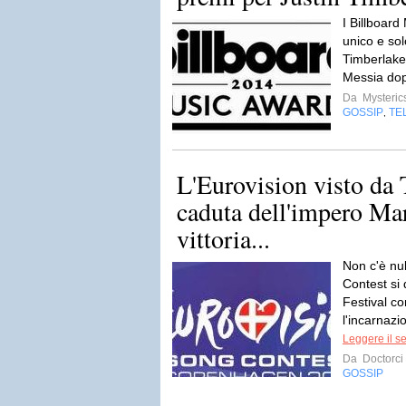
I Billboar
unico e sol
Timberlake.
Messia dopo
Da
Mysteric
GOSSIP
TE
,
L'Eurovision visto da T
caduta dell'impero Mar
vittoria...
Non c'è nul
Contest si
Festival co
l'incarnazi
Leggere il s
Da
Doctorci
GOSSIP