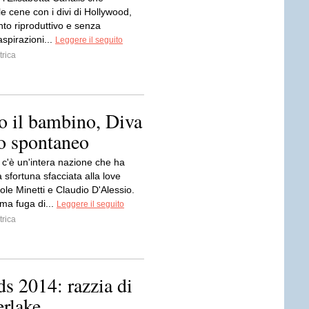
le cene con i divi di Hollywood,
tinto riproduttivo e senza
aspirazioni...
Leggere il seguito
trica
o il bambino, Diva
to spontaneo
i c'è un'intera nazione che ha
 sfortuna sfacciata alla love
cole Minetti e Claudio D'Alessio.
ma fuga di...
Leggere il seguito
trica
s 2014: razzia di
erlake