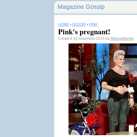
Magazine Gossip
HOME
›
GOSSIP
›
PINK
Pink's pregnant!
Creato il 19 novembre 2010 da
Misscalifornia