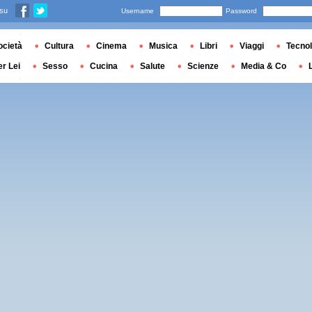
 su
Username
Password
ocietà
Cultura
Cinema
Musica
Libri
Viaggi
Tecnol
er Lei
Sesso
Cucina
Salute
Scienze
Media & Co