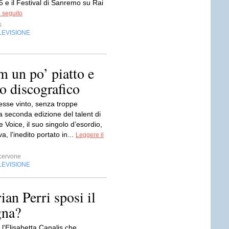
 e il Festival di Sanremo su Rai
l seguito
s
LEVISIONE
m un po’ piatto e
io discografico
sse vinto, senza troppe
a seconda edizione del talent di
Voice, il suo singolo d’esordio,
a, l’inedito portato in...
Leggere il
cervone
LEVISIONE
ian Perri sposi il
gna?
a l'Elisabetta Canalis che