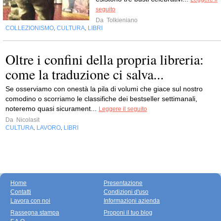
seguito
Da
Tolkieniano
COLLEZIONISMO
CULTURA
LIBRI
,
,
Oltre i confini della propria libreria:
come la traduzione ci salva...
Se osserviamo con onestà la pila di volumi che giace sul nostro
comodino o scorriamo le classifiche dei bestseller settimanali,
noteremo quasi sicurament...
Leggere il seguito
Da
Nicolasit
CULTURA
LAVORO
LIBRI
,
,
Home
Presentazione
Contatti
Condizioni d'uso
Lavora con noi
Informazioni azienda
Rassegna stampa
Proponi il tuo blog