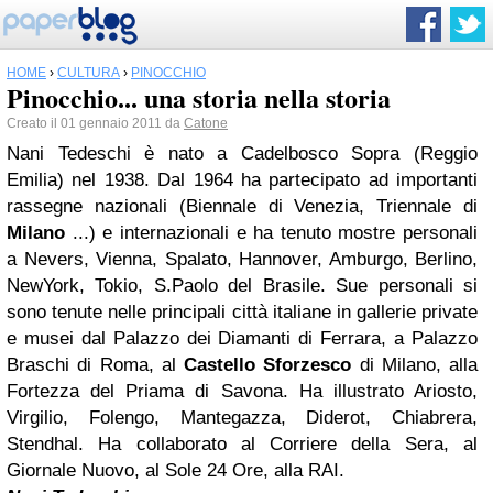
HOME
›
CULTURA
›
PINOCCHIO
Pinocchio... una storia nella storia
Creato il 01 gennaio 2011 da
Catone
Nani Tedeschi è nato a Cadelbosco Sopra (Reggio
Emilia) nel 1938. Dal 1964 ha partecipato ad importanti
rassegne nazionali (Biennale di Venezia, Triennale di
Milano
...) e internazionali e ha tenuto mostre personali
a Nevers, Vienna, Spalato, Hannover, Amburgo, Berlino,
NewYork, Tokio, S.Paolo del Brasile. Sue personali si
sono tenute nelle principali città italiane in gallerie private
e musei dal Palazzo dei Diamanti di Ferrara, a Palazzo
Braschi di Roma, al
Castello Sforzesco
di Milano, alla
Fortezza del Priama di Savona. Ha illustrato Ariosto,
Virgilio, Folengo, Mantegazza, Diderot, Chiabrera,
Stendhal. Ha collaborato al Corriere della Sera, al
Giornale Nuovo, al Sole 24 Ore, alla RAI.