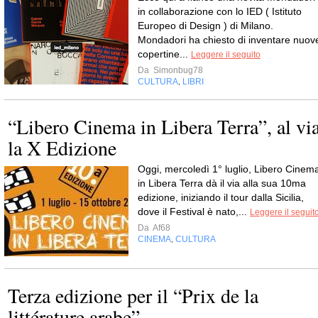
in collaborazione con lo IED ( Istituto
Europeo di Design ) di Milano.
Mondadori ha chiesto di inventare nuov
copertine...
Leggere il seguito
Da
Simonbug78
CULTURA
LIBRI
,
“Libero Cinema in Libera Terra”, al vi
la X Edizione
Oggi, mercoledì 1° luglio, Libero Cinem
in Libera Terra dà il via alla sua 10ma
edizione, iniziando il tour dalla Sicilia,
dove il Festival è nato,...
Leggere il seguit
Da
Af68
CINEMA
CULTURA
,
Terza edizione per il “Prix de la
littérature arabe”