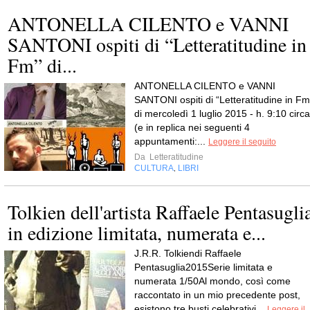
ANTONELLA CILENTO e VANNI
SANTONI ospiti di “Letteratitudine in
Fm” di...
ANTONELLA CILENTO e VANNI
SANTONI ospiti di “Letteratitudine in Fm
di mercoledì 1 luglio 2015 - h. 9:10 circa
(e in replica nei seguenti 4
appuntamenti:...
Leggere il seguito
Da
Letteratitudine
CULTURA
LIBRI
,
Tolkien dell'artista Raffaele Pentasugli
in edizione limitata, numerata e...
J.R.R. Tolkiendi Raffaele
Pentasuglia2015Serie limitata e
numerata 1/50Al mondo, così come
raccontato in un mio precedente post,
esistono tre busti celebrativi...
Leggere il