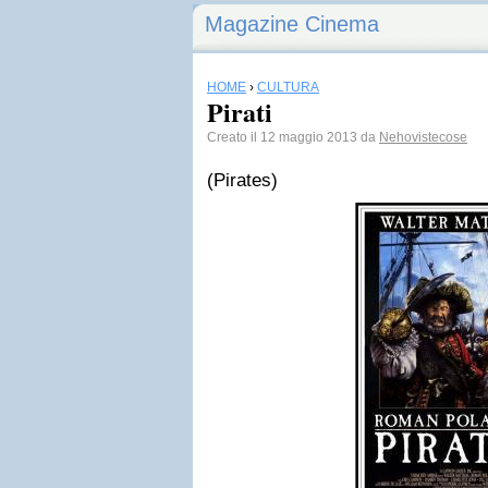
Magazine Cinema
HOME
›
CULTURA
Pirati
Creato il 12 maggio 2013 da
Nehovistecose
(Pirates)