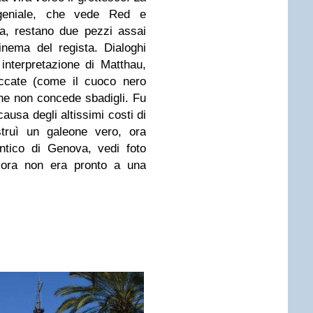
eniale, che vede Red e
a, restano due pezzi assai
 cinema del regista. Dialoghi
 interpretazione di Matthau,
eccate (come il cuoco nero
e non concede sbadigli. Fu
ausa degli altissimi costi di
struì un galeone vero, ora
antico di Genova, vedi foto
cora non era pronto a una