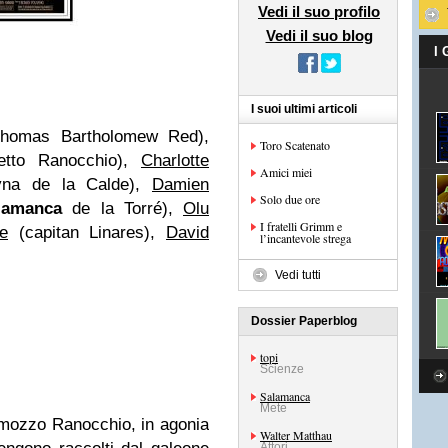
Vedi il suo profilo
Vedi il suo blog
I
I suoi ultimi articoli
homas Bartholomew Red),
Toro Scatenato
etto Ranocchio),
Charlotte
Amici miei
yna de la Calde),
Damien
Solo due ore
lamanca
de la Torré),
Olu
I fratelli Grimm e
e
(capitan Linares),
David
l’incantevole strega
Vedi tutti
Dossier Paperblog
topi
Scienze
Salamanca
Mete
o mozzo Ranocchio, in agonia
Walter Matthau
Attori