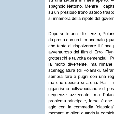
su una zattera in mare aperto, v
spagnolo Nettuno. Mentre il capit
su un prezioso trono azteco trasp
si innamora della nipote del gove
Dopo sette anni di silenzio, Polan
da presa con un film anomalo (qua
che tenta di rispolverare il filone
avventuroso dei film di
Errol Flyn
grotteschi e talvolta demenziali. P
la molto divertente, ma rimane u
sceneggiatura (di Polanski,
Gérar
sembra fare a pugni con una regi
ma che spesso si arena. Ha il me
gigantismo hollywoodiano e di pos
sequenze azzeccate, ma Polans
problema principale, forse, è che 
agio con la commedia “classica”: 
momenti migliori quando la comicit