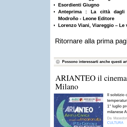
Esordienti Giugno
Anteprima : La città dagli
Modroño - Leone Editore
Lorenzo Viani, Viareggio – Le 
Ritornare alla prima pag
Possono interessarti anche questi art
ARIANTEO il cinema so
Milano
Il solstizio
temperature
1° luglio p
milanese 
Da
Masedo
CULTURA