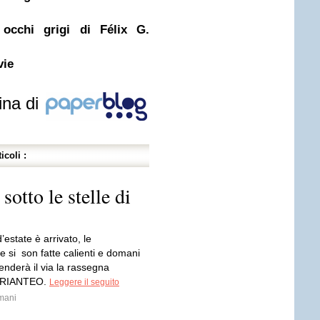
 occhi grigi di Félix G.
vie
ina di
icoli :
tto le stelle di
 d’estate è arrivato, le
 si son fatte calienti e domani
renderà il via la rassegna
ARIANTEO.
Leggere il seguito
mani