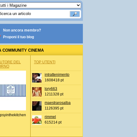
Non ancora membro?
Proponi il tuo blog
A COMMUNITY CINEMA
AUTORE DEL
TOP UTENTI
ORNO
intrattenimento
1608418 pt
lory663
1211328 pt
maestrarosalba
1126395 pt
psyinthekitchen
rimmel
615214 pt