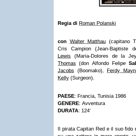
Regia di
Roman Polanski
con
Walter Matthau
(capitano T
Cris Campion (Jean-Baptiste d
Lewis
(Maria-Dolores de la Je
Thomas
(don Alfondo Felipe
Sa
Jacobs
(Boomako),
Ferdy Mayn
Kelly
(Surgeon).
PAESE
: Francia, Tunisia 1986
GENERE
: Avventura
DURATA
: 124’
Il pirata Capitan Red e il suo fid