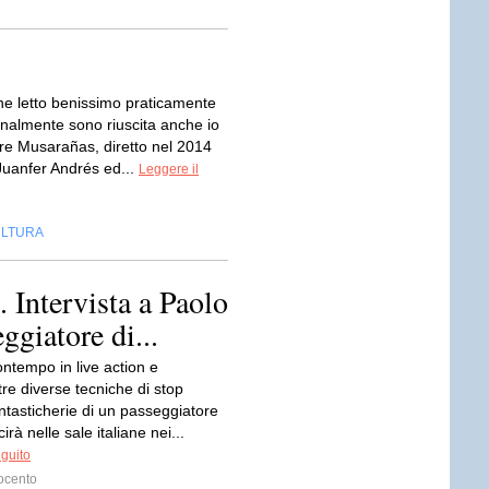
e letto benissimo praticamente
inalmente sono riuscita anche io
re Musarañas, diretto nel 2014
 Juanfer Andrés ed...
Leggere il
LTURA
 Intervista a Paolo
ggiatore di...
ontempo in live action e
tre diverse tecniche di stop
ntasticherie di un passeggiatore
cirà nelle sale italiane nei...
eguito
ocento