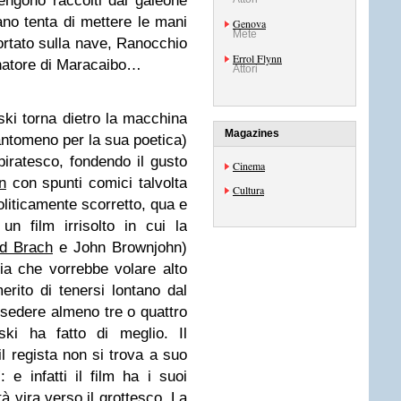
engono raccolti dal galeone
ano tenta di mettere le mani
Genova
Mete
ortato sulla nave, Ranocchio
Errol Flynn
rnatore di Maracaibo…
Attori
ski torna dietro la macchina
Magazines
ntomeno per la sua poetica)
 piratesco, fondendo il gusto
Cinema
n
con spunti comici talvolta
Cultura
oliticamente scorretto, qua e
n film irrisolto in cui la
d Brach
e John Brownjohn)
a che vorrebbe volare alto
rito di tenersi lontano dal
sedere almeno tre o quattro
ki ha fatto di meglio. Il
il regista non si trova a suo
e infatti il film ha i suoi
à vira verso il grottesco. La