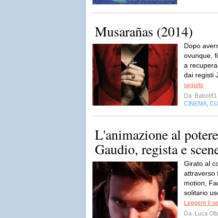
Musarañas (2014)
Dopo avern
ovunque, f
a recupera
dai registi
seguito
Da
Babol81
CINEMA
CU
,
L'animazione al potere.
Gaudio, regista e scene
Girato al c
attraverso 
motion, Fa
solitario us
Leggere il s
Da
Luca Ott