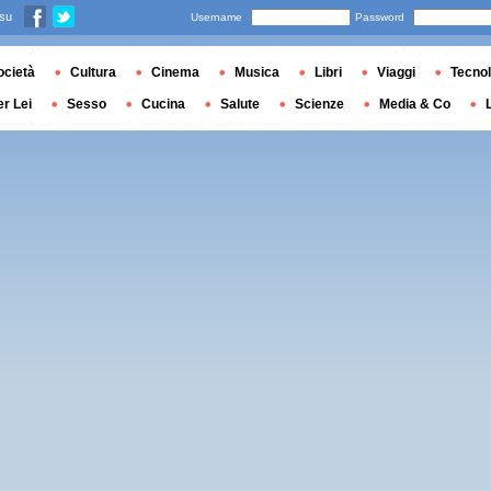
 su
Username
Password
ocietà
Cultura
Cinema
Musica
Libri
Viaggi
Tecnol
er Lei
Sesso
Cucina
Salute
Scienze
Media & Co