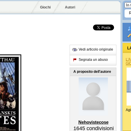
Giochi
Autori
L
Vedi articolo originale
L'
Segnala un abuso
GI
A proposito dell'autore
Agi
Nehovistecose
1645
condivisioni