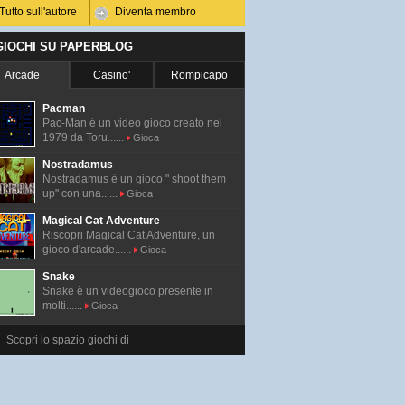
Tutto sull'autore
Diventa membro
 GIOCHI SU PAPERBLOG
Arcade
Casino'
Rompicapo
Pacman
Pac-Man é un video gioco creato nel
1979 da Toru......
Gioca
Nostradamus
Nostradamus è un gioco " shoot them
up" con una......
Gioca
Magical Cat Adventure
Riscopri Magical Cat Adventure, un
gioco d'arcade......
Gioca
Snake
Snake è un videogioco presente in
molti......
Gioca
Scopri lo spazio giochi di