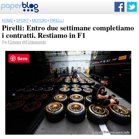
HOME
›
SPORT
›
MOTORI
›
PIRELLI
Pirelli: Entro due settimane completiamo
i contratti. Restiamo in F1
Da
F1news
@F1Newsinfo
Save