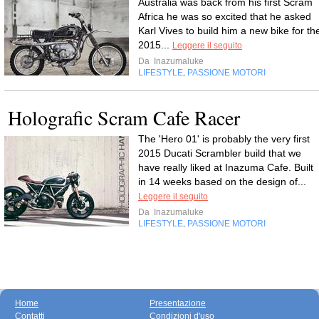
Australia was back from his first Scram
Africa he was so excited that he asked
Karl Vives to build him a new bike for th
2015...
Leggere il seguito
Da
Inazumaluke
LIFESTYLE
PASSIONE MOTORI
,
Holografic Scram Cafe Racer
The 'Hero 01' is probably the very first
2015 Ducati Scrambler build that we
have really liked at Inazuma Cafe. Built
in 14 weeks based on the design of...
Leggere il seguito
Da
Inazumaluke
LIFESTYLE
PASSIONE MOTORI
,
Home
Presentazione
Contatti
Condizioni d'uso