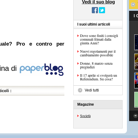
Vedi il suo blog
I
I suoi ultimi articoli
Dove sono finiti i consigli
comunali filmati dalla
giunta Anni?
nuale? Pro e contro per
Nuovi regolamenti per il
cambiamento possibile
Donne. 8 marzo senza
ina di
pregiudizi
Il 17 aprile si svolgerà un
Referendum. Su cosa?
Vedi tutti
icoli :
Magazine
Società