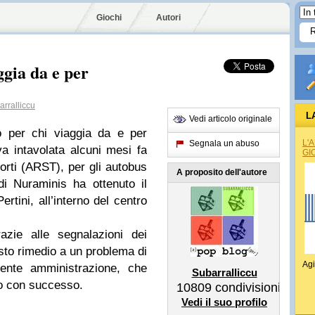
Giochi
Autori
ggia da e per
rralliccu
L
Vedi articolo originale
o per chi viaggia da e per
L'
Segnala un abuso
iva intavolata alcuni mesi fa
GI
orti (ARST), per gli autobus
A proposito dell'autore
di Nuraminis ha ottenuto il
ertini, all’interno del centro
razie alle segnalazioni dei
posto rimedio a un problema di
Agi
dente amministrazione, che
Subarralliccu
rlo con successo.
10809
condivisioni
Vedi il suo profilo