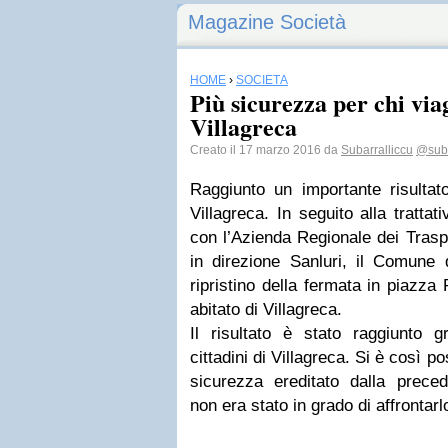
Magazine Società
HOME
›
SOCIETÀ
Più sicurezza per chi via
Villagreca
Creato il 17 marzo 2016 da
Subarralliccu
@suba
Raggiunto un importante risultat
Villagreca. In seguito alla trattat
con l’Azienda Regionale dei Trasp
in direzione Sanluri, il Comune 
ripristino della fermata in piazza P
abitato di Villagreca.
Il risultato è stato raggiunto g
cittadini di Villagreca. Si è così 
sicurezza ereditato dalla prece
non era stato in grado di affronta