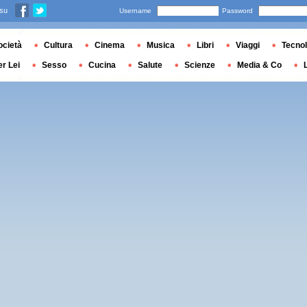
 su
Username
Password
ocietà
Cultura
Cinema
Musica
Libri
Viaggi
Tecnol
er Lei
Sesso
Cucina
Salute
Scienze
Media & Co