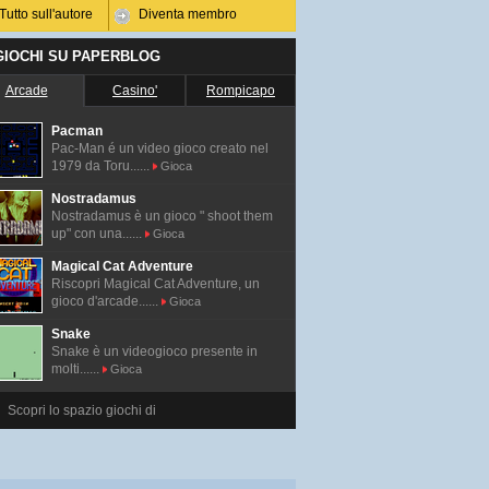
Tutto sull'autore
Diventa membro
 GIOCHI SU PAPERBLOG
Arcade
Casino'
Rompicapo
Pacman
Pac-Man é un video gioco creato nel
1979 da Toru......
Gioca
Nostradamus
Nostradamus è un gioco " shoot them
up" con una......
Gioca
Magical Cat Adventure
Riscopri Magical Cat Adventure, un
gioco d'arcade......
Gioca
Snake
Snake è un videogioco presente in
molti......
Gioca
Scopri lo spazio giochi di