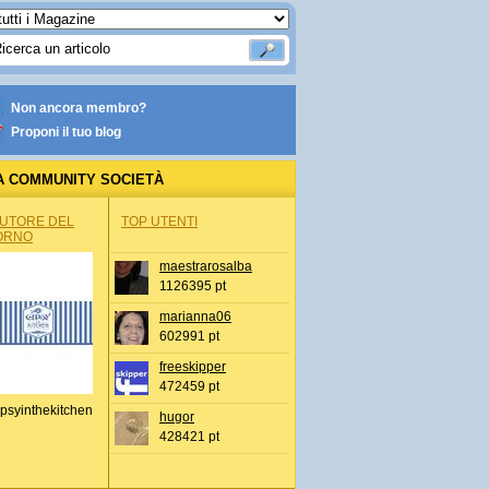
Non ancora membro?
Proponi il tuo blog
A COMMUNITY SOCIETÀ
AUTORE DEL
TOP UTENTI
ORNO
maestrarosalba
1126395 pt
marianna06
602991 pt
freeskipper
472459 pt
psyinthekitchen
hugor
428421 pt