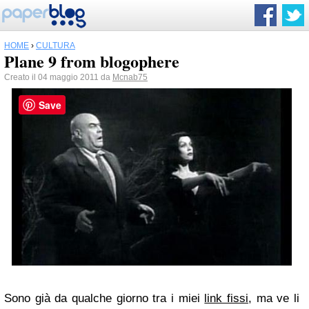
HOME
›
CULTURA
Plane 9 from blogophere
Creato il 04 maggio 2011 da
Mcnab75
Save
Sono già da qualche giorno tra i miei
link fissi
, ma ve li