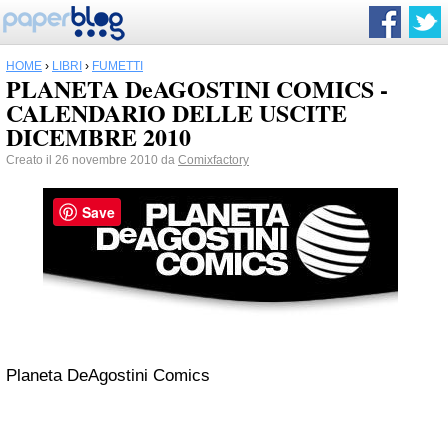
HOME
›
LIBRI
›
FUMETTI
PLANETA DeAGOSTINI COMICS -
CALENDARIO DELLE USCITE
DICEMBRE 2010
Creato il 26 novembre 2010 da
Comixfactory
Save
Planeta DeAgostini Comics