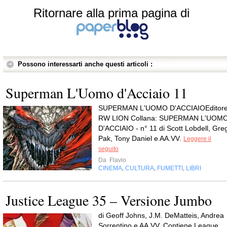
Ritornare alla prima pagina di
Possono interessarti anche questi articoli :
Superman L'Uomo d'Acciaio 11
SUPERMAN L'UOMO D'ACCIAIOEditore
RW LION Collana: SUPERMAN L'UOM
D'ACCIAIO - n° 11 di Scott Lobdell, Gre
Pak, Tony Daniel e AA.VV.
Leggere il
seguito
Da
Flavio
CINEMA
CULTURA
FUMETTI
LIBRI
,
,
,
Justice League 35 – Versione Jumbo
di Geoff Johns, J.M. DeMatteis, Andrea
Sorrentino e AA.VV. Contiene League