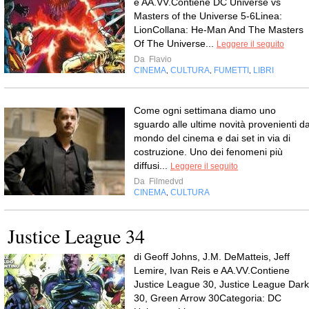
e AA.VV.Contiene DC Universe vs
Masters of the Universe 5-6Linea:
LionCollana: He-Man And The Masters
Of The Universe...
Leggere il seguito
Da
Flavio
CINEMA
CULTURA
FUMETTI
LIBRI
,
,
,
Come ogni settimana diamo uno
sguardo alle ultime novità provenienti da
mondo del cinema e dai set in via di
costruzione. Uno dei fenomeni più
diffusi...
Leggere il seguito
Da
Filmedvd
CINEMA
CULTURA
,
Justice League 34
di Geoff Johns, J.M. DeMatteis, Jeff
Lemire, Ivan Reis e AA.VV.Contiene
Justice League 30, Justice League Dark
30, Green Arrow 30Categoria: DC