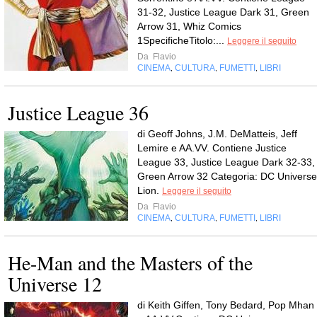
31-32, Justice League Dark 31, Green
Arrow 31, Whiz Comics
1SpecificheTitolo:...
Leggere il seguito
Da
Flavio
CINEMA
CULTURA
FUMETTI
LIBRI
,
,
,
Justice League 36
di Geoff Johns, J.M. DeMatteis, Jeff
Lemire e AA.VV. Contiene Justice
League 33, Justice League Dark 32-33,
Green Arrow 32 Categoria: DC Universe
Lion.
Leggere il seguito
Da
Flavio
CINEMA
CULTURA
FUMETTI
LIBRI
,
,
,
He-Man and the Masters of the
Universe 12
di Keith Giffen, Tony Bedard, Pop Mhan