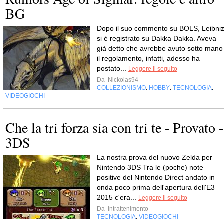
BG
Dopo il suo commento su BOLS, Leibni
si è registrato su Dakka Dakka. Aveva
già detto che avrebbe avuto sotto mano
il regolamento, infatti, adesso ha
postato...
Leggere il seguito
Da
Nickolas94
COLLEZIONISMO
HOBBY
TECNOLOGIA
,
,
,
VIDEOGIOCHI
Che la tri forza sia con tri te - Provato -
3DS
La nostra prova del nuovo Zelda per
Nintendo 3DS Tra le (poche) note
positive del Nintendo Direct andato in
onda poco prima dell'apertura dell'E3
2015 c'era...
Leggere il seguito
Da
Intrattenimento
TECNOLOGIA
VIDEOGIOCHI
,