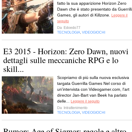
fatto la sua apparizione Horizon Zero
Dawn che è stato presentato da Guerrill
Games, gli autori di Killzone.
Leggere il
seguito
Da
Edoedo77
TECNOLOGIA
VIDEOGIOCHI
,
E3 2015 - Horizon: Zero Dawn, nuovi
dettagli sulle meccaniche RPG e lo
skill...
Scopriamo di più sulla nuova esclusiva
targata Guerrilla Games Nel corso di
un'intervista con Videogamer.com, l'art
director Jan-Bart van Beek ha parlato
delle...
Leggere il seguito
Da
Intrattenimento
TECNOLOGIA
VIDEOGIOCHI
,
Rumors Age of Sigmar: regole e altro