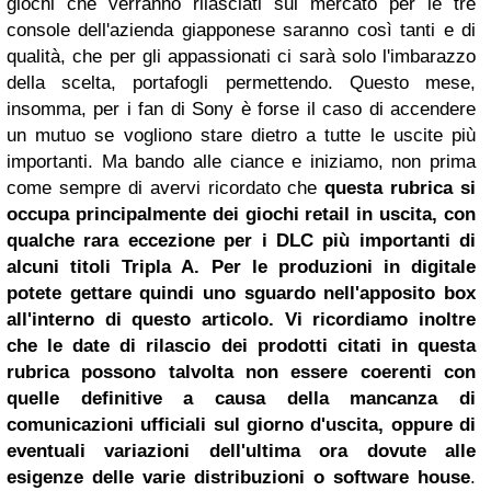
giochi che verranno rilasciati sul mercato per le tre
console dell'azienda giapponese saranno così tanti e di
qualità, che per gli appassionati ci sarà solo l'imbarazzo
della scelta, portafogli permettendo. Questo mese,
insomma, per i fan di Sony è forse il caso di accendere
un mutuo se vogliono stare dietro a tutte le uscite più
importanti. Ma bando alle ciance e iniziamo, non prima
come sempre di avervi ricordato che
questa rubrica si
occupa principalmente dei giochi retail in uscita, con
qualche rara eccezione per i DLC più importanti di
alcuni titoli Tripla A. Per le produzioni in digitale
potete gettare quindi uno sguardo nell'apposito box
all'interno di questo articolo. Vi ricordiamo inoltre
che le date di rilascio dei prodotti citati in questa
rubrica possono talvolta non essere coerenti con
quelle definitive a causa della mancanza di
comunicazioni ufficiali sul giorno d'uscita, oppure di
eventuali variazioni dell'ultima ora dovute alle
esigenze delle varie distribuzioni o software house
.