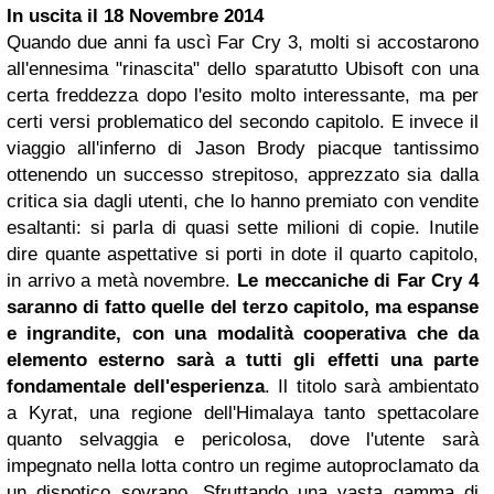
In uscita il
18 Novembre 2014
Quando due anni fa uscì Far Cry 3, molti si accostarono
all'ennesima "rinascita" dello sparatutto Ubisoft con una
certa freddezza dopo l'esito molto interessante, ma per
certi versi problematico del secondo capitolo. E invece il
viaggio all'inferno di Jason Brody piacque tantissimo
ottenendo un successo strepitoso, apprezzato sia dalla
critica sia dagli utenti, che lo hanno premiato con vendite
esaltanti: si parla di quasi sette milioni di copie. Inutile
dire quante aspettative si porti in dote il quarto capitolo,
in arrivo a metà novembre.
Le meccaniche di Far Cry 4
saranno di fatto quelle del terzo capitolo, ma espanse
e ingrandite, con una modalità cooperativa che da
elemento esterno sarà a tutti gli effetti una parte
fondamentale dell'esperienza
. Il titolo sarà ambientato
a Kyrat, una regione dell'Himalaya tanto spettacolare
quanto selvaggia e pericolosa, dove l'utente sarà
impegnato nella lotta contro un regime autoproclamato da
un dispotico sovrano. Sfruttando una vasta gamma di