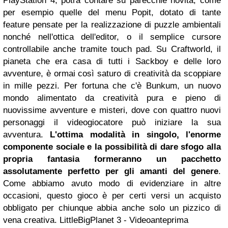
PlayStation 4, potrà contare su parecchie novità, come
per esempio quelle del menu Popit, dotato di tante
feature pensate per la realizzazione di puzzle ambientali
nonché nell'ottica dell'editor, o il semplice cursore
controllabile anche tramite touch pad. Su Craftworld, il
pianeta che era casa di tutti i Sackboy e delle loro
avventure, è ormai così saturo di creatività da scoppiare
in mille pezzi. Per fortuna che c'è Bunkum, un nuovo
mondo alimentato da creatività pura e pieno di
nuovissime avventure e misteri, dove con quattro nuovi
personaggi il videogiocatore può iniziare la sua
avventura.
L'ottima modalità in singolo, l'enorme
componente sociale e la possibilità di dare sfogo alla
propria fantasia formeranno un pacchetto
assolutamente perfetto per gli amanti del genere
.
Come abbiamo avuto modo di evidenziare in altre
occasioni, questo gioco è per certi versi un acquisto
obbligato per chiunque abbia anche solo un pizzico di
vena creativa.
LittleBigPlanet 3 - Videoanteprima