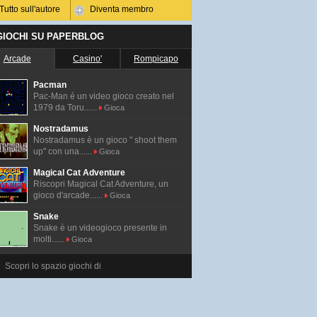
Tutto sull'autore
Diventa membro
 GIOCHI SU PAPERBLOG
Arcade
Casino'
Rompicapo
Pacman
Pac-Man é un video gioco creato nel
1979 da Toru......
Gioca
Nostradamus
Nostradamus è un gioco " shoot them
up" con una......
Gioca
Magical Cat Adventure
Riscopri Magical Cat Adventure, un
gioco d'arcade......
Gioca
Snake
Snake è un videogioco presente in
molti......
Gioca
Scopri lo spazio giochi di