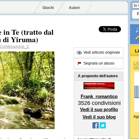
Giochi
Autori
in Te (tratto dal
u di Yiruma)
Combinazione_C
L
Vedi articolo originale
L'
Segnala un abuso
GI
A proposito dell'autore
Frank_romantico
3526
condivisioni
Vedi il suo profilo
Vedi il suo blog
Agi