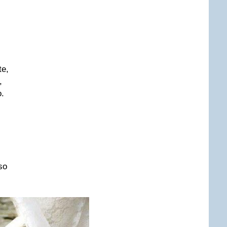
te,
,
o.
so