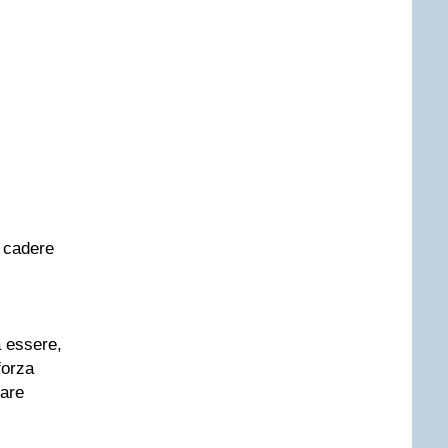
a cadere
a essere,
forza
are