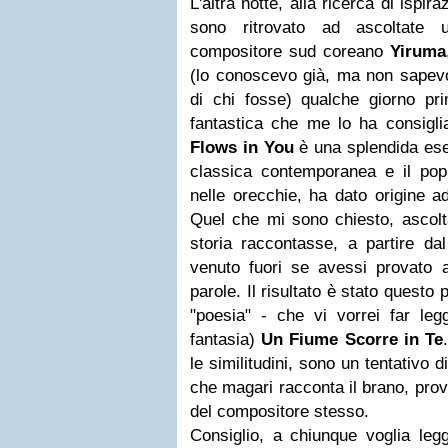
L'altra notte, alla ricerca di ispira
sono ritrovato ad ascoltate 
compositore sud coreano
Yiruma
(lo conoscevo già, ma non sapevo
di chi fosse) qualche giorno p
fantastica che me lo ha consigli
Flows in You
è una splendida ese
classica contemporanea e il po
nelle orecchie, ha dato origine 
Quel che mi sono chiesto, ascolta
storia raccontasse, a partire da
venuto fuori se avessi provato a
parole. Il risultato è stato questo
"poesia" - che vi vorrei far legg
fantasia)
Un Fiume Scorre in Te
le similitudini, sono un tentativo 
che magari racconta il brano, pro
del compositore stesso.
Consiglio, a chiunque voglia legg