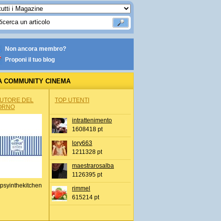
Non ancora membro?
Proponi il tuo blog
A COMMUNITY CINEMA
AUTORE DEL
TOP UTENTI
ORNO
intrattenimento
1608418 pt
lory663
1211328 pt
maestrarosalba
1126395 pt
psyinthekitchen
rimmel
615214 pt