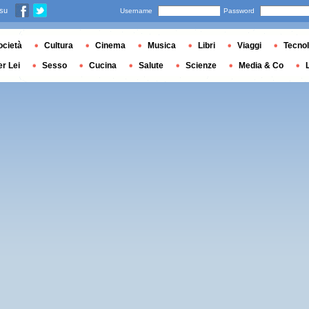
 su
Username
Password
ocietà
Cultura
Cinema
Musica
Libri
Viaggi
Tecnol
er Lei
Sesso
Cucina
Salute
Scienze
Media & Co