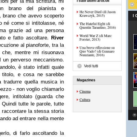
zioni per la mia scrittura, mi
I suoi ultimi articoli
un brano del pianista e
He Never Died (di Jason
, brano che avevo scoperto
Krawczyk, 2015)
I
 né come si intitolasse, né
The Hateful Eight (di
Quentin Tarantino, 2016)
rima grazie ad una persona
World War Z (di Marc
ato e fatto ascoltare.
River
Forster, 2013)
cuzione al pianoforte, tra la
Una breve riflessione su
Quo Vado? (di Gennaro
p che, mentre mi risuonava
Nunziante, 2016)
ad un perverso meccanismo.
Vedi tutti
ndolo, è stato infatti quale
l titolo, e cosa ne sarebbe
Magazines
 tradurre quella musica in
 pezzo - non voglio chiamarlo
Cinema
ere, intitolato (guarda che
Cultura
. Quindi tutte le parole, tutte
di raccontare la stessa storia
vando ad entrare nella mente
erlo, di farlo ascoltando la