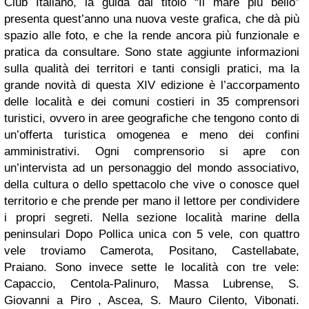
Club Italiano, la guida dal titolo “Il mare più bello”
presenta quest’anno una nuova veste grafica, che dà più
spazio alle foto, e che la rende ancora più funzionale e
pratica da consultare. Sono state aggiunte informazioni
sulla qualità dei territori e tanti consigli pratici, ma la
grande novità di questa XIV edizione è l’accorpamento
delle località e dei comuni costieri in 35 comprensori
turistici, ovvero in aree geografiche che tengono conto di
un’offerta turistica omogenea e meno dei confini
amministrativi. Ogni comprensorio si apre con
un’intervista ad un personaggio del mondo associativo,
della cultura o dello spettacolo che vive o conosce quel
territorio e che prende per mano il lettore per condividere
i propri segreti. Nella sezione località marine della
peninsulari Dopo Pollica unica con 5 vele, con quattro
vele troviamo Camerota, Positano, Castellabate,
Praiano. Sono invece sette le località con tre vele:
Capaccio, Centola-Palinuro, Massa Lubrense, S.
Giovanni a Piro , Ascea, S. Mauro Cilento, Vibonati.