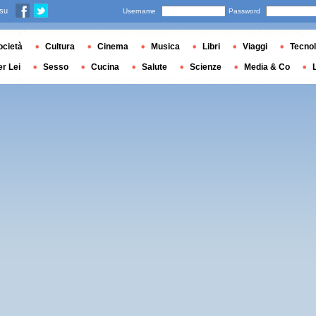
 su
Username
Password
ocietà
Cultura
Cinema
Musica
Libri
Viaggi
Tecnol
er Lei
Sesso
Cucina
Salute
Scienze
Media & Co