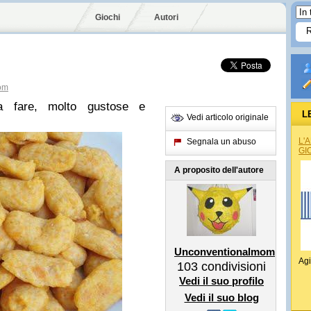
Giochi
Autori
om
da fare, molto gustose e
L
Vedi articolo originale
L'
Segnala un abuso
GI
A proposito dell'autore
Unconventionalmom
Agi
103
condivisioni
Vedi il suo profilo
Vedi il suo blog