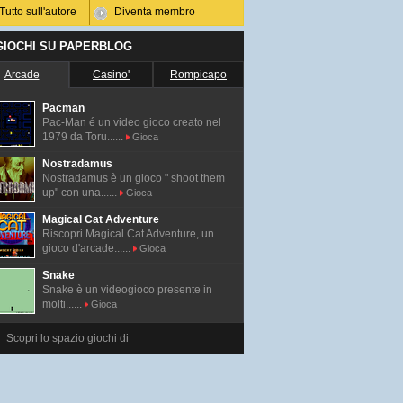
Tutto sull'autore
Diventa membro
 GIOCHI SU PAPERBLOG
Arcade
Casino'
Rompicapo
Pacman
Pac-Man é un video gioco creato nel
1979 da Toru......
Gioca
Nostradamus
Nostradamus è un gioco " shoot them
up" con una......
Gioca
Magical Cat Adventure
Riscopri Magical Cat Adventure, un
gioco d'arcade......
Gioca
Snake
Snake è un videogioco presente in
molti......
Gioca
Scopri lo spazio giochi di