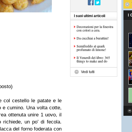
I
I suoi ultimi articoli
Decorazioni per la finestra
con colori a cera.
Da cucchiai a burattini!
Semifreddo al quark
profumato di limone!
Il Venerdì del libro: 365
things to make and do
Vedi tutti
posto)
 col cestello le patate e le
ro e cumino. Una volta cotte,
ea ottenuta unire 1 uovo, il
 richiede, un po’ di fecola.
placca del forno foderata con