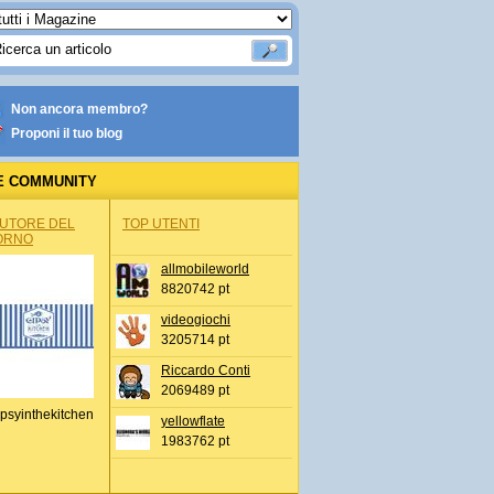
Non ancora membro?
Proponi il tuo blog
E COMMUNITY
AUTORE DEL
TOP UTENTI
ORNO
allmobileworld
8820742 pt
videogiochi
3205714 pt
Riccardo Conti
2069489 pt
psyinthekitchen
yellowflate
1983762 pt