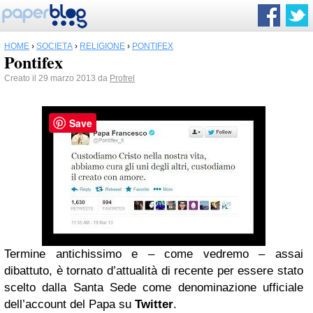
HOME
›
SOCIETÀ
›
RELIGIONE
›
PONTIFEX
Pontifex
Creato il 29 marzo 2013 da
Profrel
Save
Termine antichissimo e – come vedremo – assai
dibattuto, è tornato d’attua­lità di recente per essere stato
scel­to dalla Santa Sede come deno­minazione ufficiale
dell’account del Papa su
Twitter
.