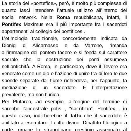
La storia del «pontefice», però, è molto più complessa di
quanto lasci inten­dere l’attuale utilizzo all’interno dei
social network. Nella
Roma
repubblicana, infatti, il
Pontifex
Maximus era il più impor­tante fra i sacerdoti
appartenenti al collegio dei pontifices .
L’etimologia tradizionale, con­cordemente indicata da
Dionigi di Alicarnas­so e da Varrone, rimanda
all’immagine del pon­tem facere e si fonda sul carattere
sacrale che la costruzione dei ponti assumeva
nell’antichità. A Roma, in particolare, dove il Tevere era
ve­nerato come un dio e l’azione di unire tra di loro le due
sponde separate dal fiume richie­deva, per l’appunto, la
mediazione di un sa­cerdote. È l’interpretazione
prevalente, ma non l’unica.
Per Plutarco, ad esempio, all’origine del termine ci
sarebbe l’ancestrale potis , “sa­crificio”. Pontifex , in
questo caso, indichereb­be
il fatto
che il sacerdote è
abilitato a eserci­tare il culto divino. Dibattito filologico a
par­te, rimane lo straordinario prestigio assegnato al