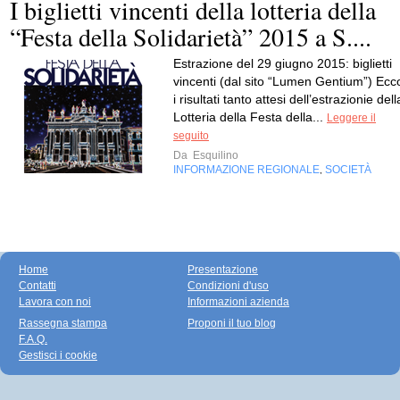
I biglietti vincenti della lotteria della
“Festa della Solidarietà” 2015 a S....
Estrazione del 29 giugno 2015: biglietti
vincenti (dal sito “Lumen Gentium”) Ecc
i risultati tanto attesi dell’estrazionie dell
Lotteria della Festa della...
Leggere il
seguito
Da
Esquilino
INFORMAZIONE REGIONALE
SOCIETÀ
,
Home
Presentazione
Contatti
Condizioni d'uso
Lavora con noi
Informazioni azienda
Rassegna stampa
Proponi il tuo blog
F.A.Q.
Gestisci i cookie