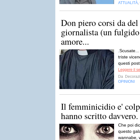
ATTUALITÀ
,
Don piero corsi da del 
giornalista (un fulgid
amore...
.Scusate...
triste vicen
questi post
Leggere il s
Da
Decorazi
OPINIONI
Il femminicidio e' colp
hanno scritto davvero.
Che poi dici
questo gala
wannabe, w