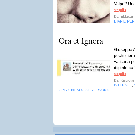
Volpe? Uno
seguito
Da
Eldacar
DIARIO PE
Ora et Ignora
Giuseppe Al
pochi giorn
vaticana p
digitale su T
seguito
Da
Kisciotte
INTERNET
,
OPINIONI
SOCIAL NETWORK
,