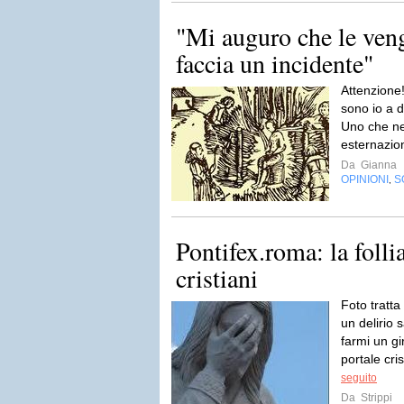
"Mi auguro che le ven
faccia un incidente"
Attenzione! 
sono io a 
Uno che neg
esternazion
Da
Gianna
OPINIONI
S
,
Pontifex.roma: la follia
cristiani
Foto tratta
un delirio
farmi un gi
portale cri
seguito
Da
Strippi