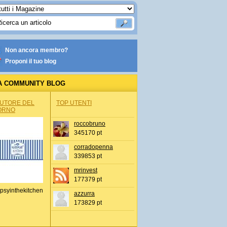
Non ancora membro?
Proponi il tuo blog
A COMMUNITY BLOG
AUTORE DEL
TOP UTENTI
ORNO
roccobruno
345170 pt
corradopenna
339853 pt
mrinvest
177379 pt
psyinthekitchen
azzurra
173829 pt