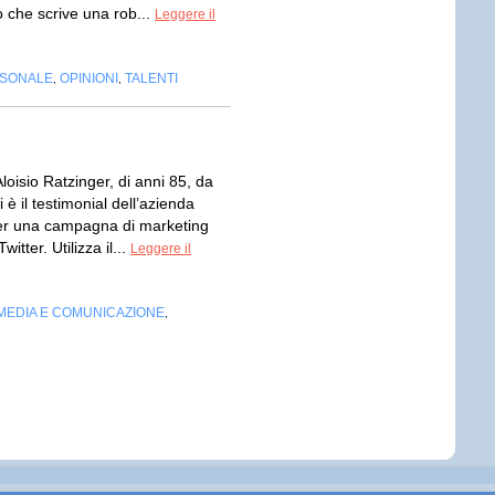
 che scrive una rob...
Leggere il
RSONALE
OPINIONI
TALENTI
,
,
oisio Ratzinger, di anni 85, da
i è il testimonial dell’azienda
er una campagna di marketing
witter. Utilizza il...
Leggere il
MEDIA E COMUNICAZIONE
,