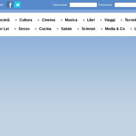
 su
Username
Password
ocietà
Cultura
Cinema
Musica
Libri
Viaggi
Tecnol
er Lei
Sesso
Cucina
Salute
Scienze
Media & Co