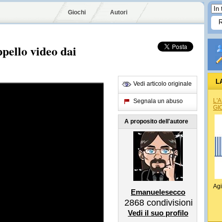
Giochi
Autori
pello video dai
L
Vedi articolo originale
L'
Segnala un abuso
GI
A proposito dell'autore
Agi
Emanuelesecco
2868
condivisioni
Vedi il suo profilo