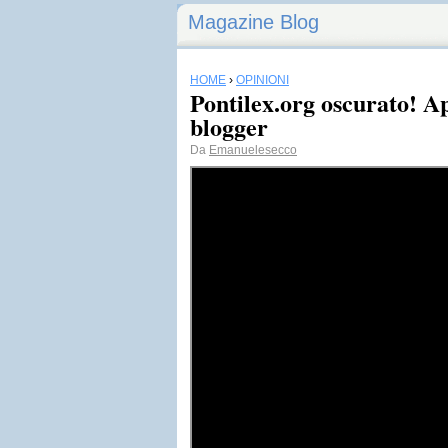
Magazine Blog
HOME
›
OPINIONI
Pontilex.org oscurato! Ap
blogger
Da
Emanuelesecco