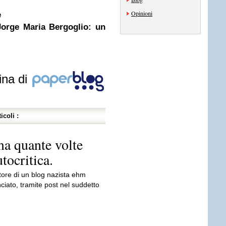
Opinioni
e
Jorge Maria Bergoglio: un
ina di
icoli :
ma quante volte
tocritica.
tore di un blog nazista ehm
ciato, tramite post nel suddetto