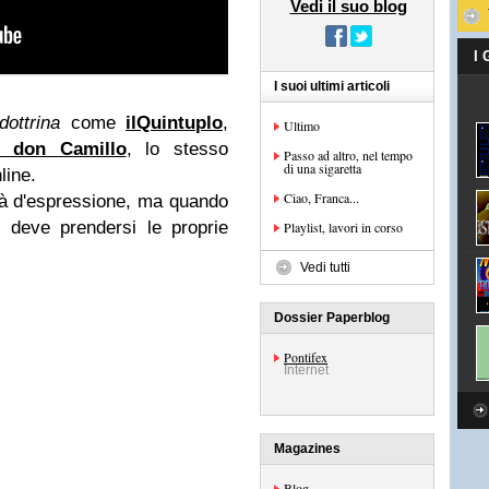
Vedi il suo blog
I
I suoi ultimi articoli
dottrina
come
ilQuintuplo
,
Ultimo
 don Camillo
, lo stesso
Passo ad altro, nel tempo
di una sigaretta
line.
Ciao, Franca...
rtà d'espressione, ma quando
 deve prendersi le proprie
Playlist, lavori in corso
Vedi tutti
Dossier Paperblog
Pontifex
Internet
Magazines
Blog