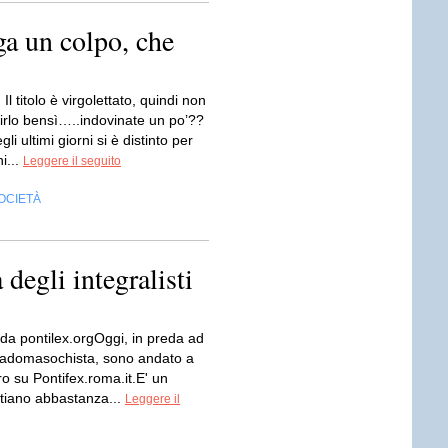
ga un colpo, che
Il titolo è virgolettato, quindi non
dirlo bensì…..indovinate un po’??
li ultimi giorni si è distinto per
i...
Leggere il seguito
OCIETÀ
 degli integralisti
 da pontilex.orgOggi, in preda ad
 sadomasochista, sono andato a
ro su Pontifex.roma.it.E' un
stiano abbastanza...
Leggere il