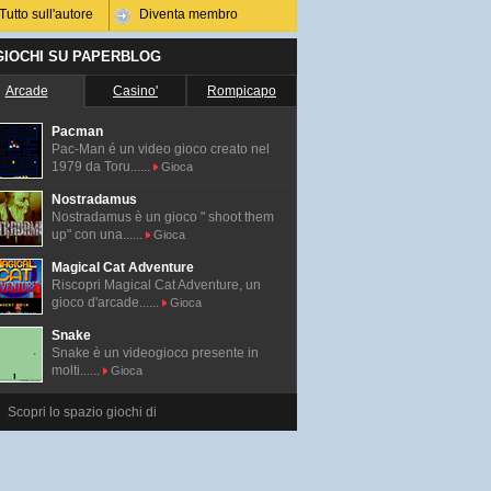
Tutto sull'autore
Diventa membro
 GIOCHI SU PAPERBLOG
Arcade
Casino'
Rompicapo
Pacman
Pac-Man é un video gioco creato nel
1979 da Toru......
Gioca
Nostradamus
Nostradamus è un gioco " shoot them
up" con una......
Gioca
Magical Cat Adventure
Riscopri Magical Cat Adventure, un
gioco d'arcade......
Gioca
Snake
Snake è un videogioco presente in
molti......
Gioca
Scopri lo spazio giochi di