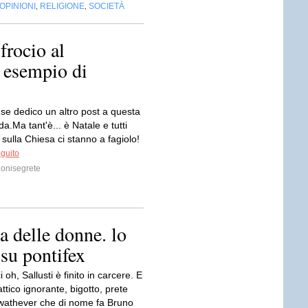
OPINIONI
RELIGIONE
SOCIETÀ
,
,
frocio al
o esempio di
 se dedico un altro post a questa
da.Ma tant'è... è Natale e tutti
 sulla Chiesa ci stanno a fagiolo!
eguito
onisegrete
a delle donne. lo
 su pontifex
 oh, Sallusti è finito in carcere. E
ttico ignorante, bigotto, prete
athever che di nome fa Bruno