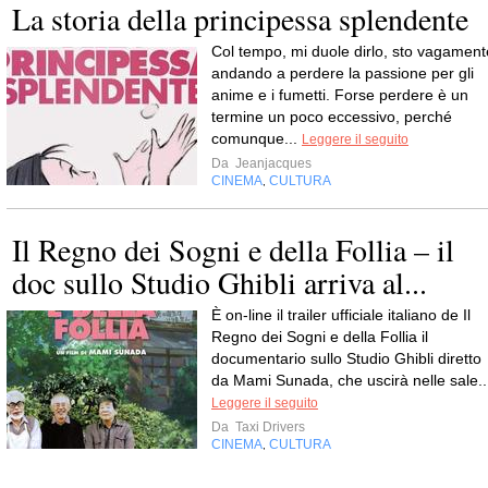
La storia della principessa splendente
Col tempo, mi duole dirlo, sto vagament
andando a perdere la passione per gli
anime e i fumetti. Forse perdere è un
termine un poco eccessivo, perché
comunque...
Leggere il seguito
Da
Jeanjacques
CINEMA
CULTURA
,
Il Regno dei Sogni e della Follia – il
doc sullo Studio Ghibli arriva al...
È on-line il trailer ufficiale italiano de Il
Regno dei Sogni e della Follia il
documentario sullo Studio Ghibli diretto
da Mami Sunada, che uscirà nelle sale..
Leggere il seguito
Da
Taxi Drivers
CINEMA
CULTURA
,