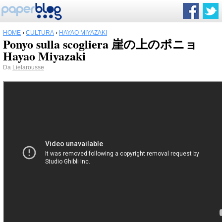
HOME
›
CULTURA
›
HAYAO MIYAZAKI
Ponyo sulla scogliera 崖の上のポニョ
Hayao Miyazaki
Da
Lielarousse