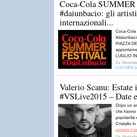
Coca-Cola SUMMER
#daiunbacio: gli artisti
internazionali...
Coca-Col
#daiunbaci
PIAZZA DE
appuntamen
LUGLIO IN
Da
Musicsta
CULTURA
,
Valerio Scanu: Estate 
#VSLive2015 – Date e 
Dopo un an
che hanno 
popolarità 
Cristallo i
Leggere il s
Da
Musicsta