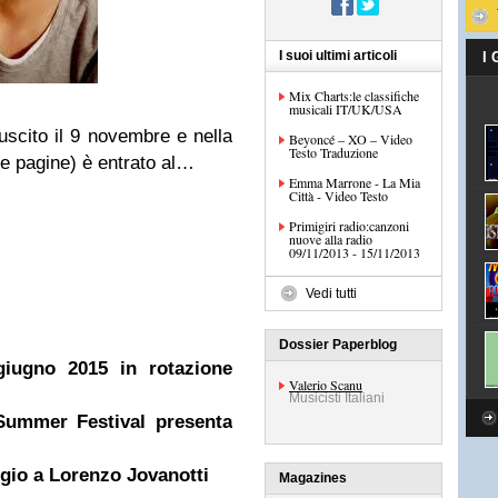
I suoi ultimi articoli
I
Mix Charts:le classifiche
musicali IT/UK/USA
scito il 9 novembre e nella
Beyoncé – XO – Video
Testo Traduzione
e pagine) è entrato al
…
Emma Marrone - La Mia
Città - Video Testo
Primigiri radio:canzoni
nuove alla radio
09/11/2013 - 15/11/2013
Vedi tutti
Dossier Paperblog
giugno 2015 in rotazione
Valerio Scanu
Musicisti Italiani
Summer Festival presenta
o a Lorenzo Jovanotti
Magazines