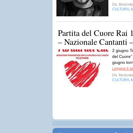
Da
Musicsta
CULTURA
,
Partita del Cuore Rai 
– Nazionale Cantanti –
2 giugno T
del Cuore” 
giugno torn
Leggere il s
Da
Musicsta
CULTURA
,