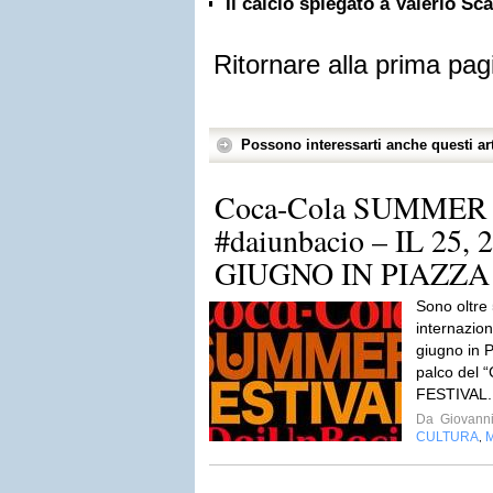
Il calcio spiegato a Valerio Sc
Ritornare alla prima pag
Possono interessarti anche questi art
Coca-Cola SUMMER
#daiunbacio – IL 25, 2
GIUGNO IN PIAZZA 
Sono oltre 5
internazion
giugno in 
palco del
FESTIVAL.
Da
Giovanni 
CULTURA
,