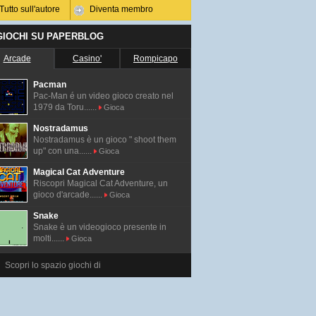
Tutto sull'autore
Diventa membro
 GIOCHI SU PAPERBLOG
Arcade
Casino'
Rompicapo
Pacman
Pac-Man é un video gioco creato nel
1979 da Toru......
Gioca
Nostradamus
Nostradamus è un gioco " shoot them
up" con una......
Gioca
Magical Cat Adventure
Riscopri Magical Cat Adventure, un
gioco d'arcade......
Gioca
Snake
Snake è un videogioco presente in
molti......
Gioca
Scopri lo spazio giochi di