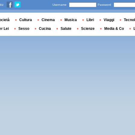
 su
Username
Password
ocietà
Cultura
Cinema
Musica
Libri
Viaggi
Tecnol
er Lei
Sesso
Cucina
Salute
Scienze
Media & Co