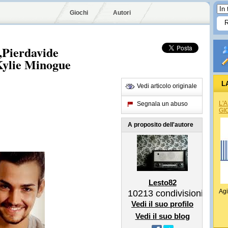
Giochi
Autori
,Pierdavide
Kylie Minogue
L
Vedi articolo originale
L'
Segnala un abuso
GI
A proposito dell'autore
Lesto82
Agi
10213
condivisioni
Vedi il suo profilo
Vedi il suo blog