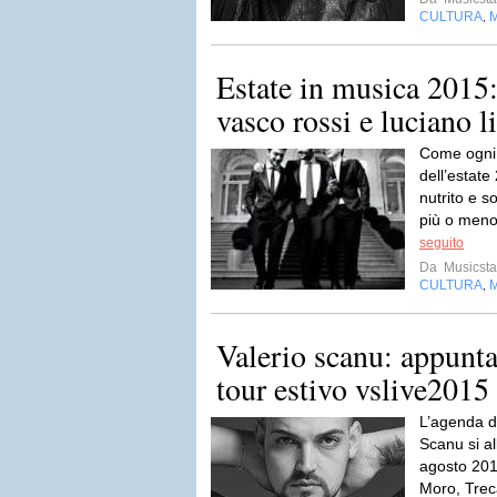
CULTURA
,
Estate in musica 2015:
vasco rossi e luciano li
Come ogni 
dell’estate
nutrito e s
più o meno t
seguito
Da
Musicsta
CULTURA
,
Valerio scanu: appunta
tour estivo vslive2015
L’agenda d
Scanu si al
agosto 201
Moro, Trec