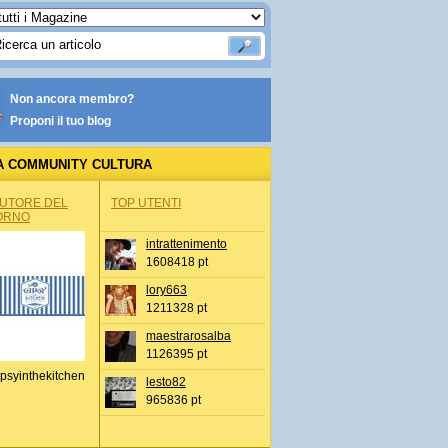
Non ancora membro?
Proponi il tuo blog
A COMMUNITY CULTURA
AUTORE DEL
TOP UTENTI
ORNO
intrattenimento
1608418 pt
lory663
1211328 pt
maestrarosalba
1126395 pt
psyinthekitchen
lesto82
965836 pt