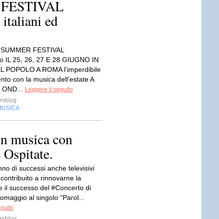
 FESTIVAL
 italiani ed
a SUMMER FESTIVAL
o IL 25, 26, 27 E 28 GIUGNO IN
L POPOLO A ROMA l’imperdibile
to con la musica dell’estate A
 OND...
Leggere il seguito
rsblog
MUSICA
in musica con
Ospitate.
no di successi anche televisivi
contribuito a rinnovarne la
e il successo del #Concerto di
n omaggio al singolo “Parol...
eguito
rsblog