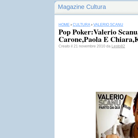
Magazine Cultura
HOME
›
CULTURA
›
VALERIO SCANU
Pop Poker:Valerio Scanu
Carone,Paola E Chiara,
Creato il 21 novembre 2010 da
Lesto82