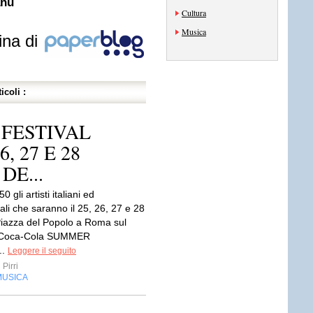
anu
Cultura
Musica
ina di
icoli :
 FESTIVAL
6, 27 E 28
DE...
0 gli artisti italiani ed
ali che saranno il 25, 26, 27 e 28
Piazza del Popolo a Roma sul
 “Coca-Cola SUMMER
..
Leggere il seguito
Pirri
MUSICA