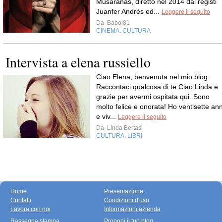
Musarañas, diretto nel 2014 dai registi
Juanfer Andrés ed...
Leggere il seguito
Da
Babol81
CINEMA
CULTURA
,
Intervista a elena russiello
Ciao Elena, benvenuta nel mio blog.
Raccontaci qualcosa di te.Ciao Linda e
grazie per avermi ospitata qui. Sono
molto felice e onorata! Ho ventisette ann
e viv...
Leggere il seguito
Da
Linda Bertasi
CULTURA
LIBRI
,
Home
Presentazione
Contatti
Condizioni d'uso
Lavora con noi
Informazioni azienda
Rassegna stampa
Proponi il tuo blog