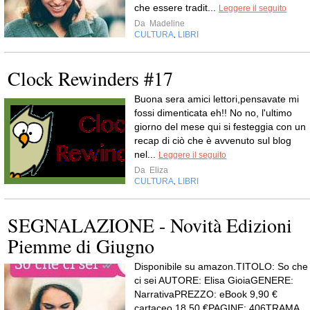
che essere tradit...
Leggere il seguito
Da
Madeline
CULTURA
LIBRI
,
Clock Rewinders #17
Buona sera amici lettori,pensavate mi
fossi dimenticata eh!! No no, l'ultimo
giorno del mese qui si festeggia con un
recap di ciò che è avvenuto sul blog
nel...
Leggere il seguito
Da
Eliza
CULTURA
LIBRI
,
SEGNALAZIONE - Novità Edizioni
Piemme di Giugno
Disponibile su amazon.TITOLO: So che
ci sei AUTORE: Elisa GioiaGENERE:
NarrativaPREZZO: eBook 9,90 €
cartaceo 18,50 €PAGINE: 406TRAMA