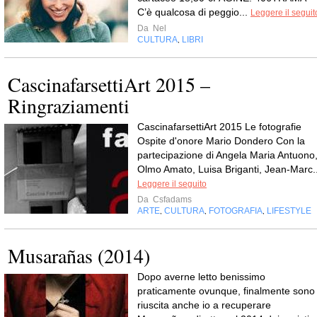
C’è qualcosa di peggio...
Leggere il seguit
Da
Nel
CULTURA
LIBRI
,
CascinafarsettiArt 2015 –
Ringraziamenti
CascinafarsettiArt 2015 Le fotografie
Ospite d'onore Mario Dondero Con la
partecipazione di Angela Maria Antuono
Olmo Amato, Luisa Briganti, Jean-Marc..
Leggere il seguito
Da
Csfadams
ARTE
CULTURA
FOTOGRAFIA
LIFESTYLE
,
,
,
Musarañas (2014)
Dopo averne letto benissimo
praticamente ovunque, finalmente sono
riuscita anche io a recuperare