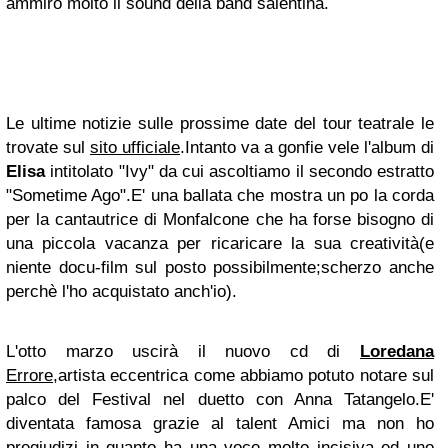
ammiro molto il sound della band salentina.
Le ultime notizie sulle prossime date del tour teatrale le
trovate sul
sito ufficiale
.Intanto va a gonfie vele l'album di
Elisa
intitolato "Ivy" da cui ascoltiamo il secondo estratto
"Sometime Ago".E' una ballata che mostra un po la corda
per la cantautrice di Monfalcone che ha forse bisogno di
una piccola vacanza per ricaricare la sua creatività(e
niente docu-film sul posto possibilmente;scherzo anche
perchè l'ho acquistato anch'io).
L'otto marzo uscirà il nuovo cd di
Loredana
Errore
,artista eccentrica come abbiamo potuto notare sul
palco del Festival nel duetto con Anna Tatangelo.E'
diventata famosa grazie al talent Amici ma non ho
pregiudizi in quanto ha una voce molto incisiva ed uno