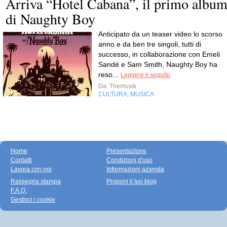
Arriva “Hotel Cabana”, il primo albu
di Naughty Boy
Anticipato da un teaser video lo scorso
anno e da ben tre singoli, tutti di
successo, in collaborazione con Emeli
Sandé e Sam Smith, Naughty Boy ha
reso...
Leggere il seguito
Da
Themusik
CULTURA
MUSICA
,
Home
Presentazione
Contatti
Condizioni d'uso
Lavora con noi
Informazioni azienda
Rassegna stampa
Proponi il tuo blog
F.A.Q.
Gestisci i cookie