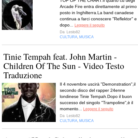
TOP OF THE CHART:Il quarto cd degli
Arcade Fire entra direttamente al primo
posto in Inghilterra.La band canadese
continua a farci conoscere "Reflektor" e
dopo...
Leggere il seguito
Da
Lesto82
CULTURA
MUSICA
,
Tinie Tempah feat. John Martin -
Children Of The Sun - Video Testo
Traduzione
Il 4 novembre uscirà "Demonstration",il
secondo disco del rapper 24enne
londinese Tinie Tempah.Dopo il buon
successo del singolo "Trampoline",è il
momento...
Leggere il seguito
Da
Lesto82
CULTURA
MUSICA
,