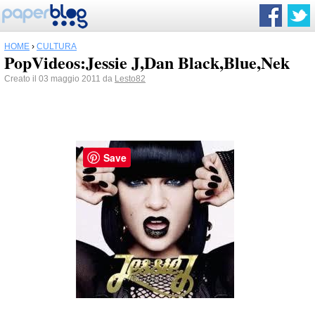
HOME
›
CULTURA
PopVideos:Jessie J,Dan Black,Blue,Nek
Creato il 03 maggio 2011 da
Lesto82
Save