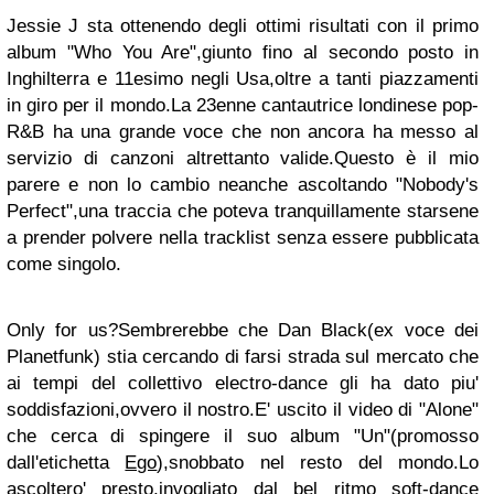
Jessie J sta ottenendo degli ottimi risultati con il primo
album "Who You Are",giunto fino al secondo posto in
Inghilterra e 11esimo negli Usa,oltre a tanti piazzamenti
in giro per il mondo.La 23enne cantautrice londinese pop-
R&B ha una grande voce che non ancora ha messo al
servizio di canzoni altrettanto valide.Questo è il mio
parere e non lo cambio neanche ascoltando "Nobody's
Perfect",una traccia che poteva tranquillamente starsene
a prender polvere nella tracklist senza essere pubblicata
come singolo.
Only for us?Sembrerebbe che Dan Black(ex voce dei
Planetfunk) stia cercando di farsi strada sul mercato che
ai tempi del collettivo electro-dance gli ha dato piu'
soddisfazioni,ovvero il nostro.E' uscito il video di "Alone"
che cerca di spingere il suo album "Un"(promosso
dall'etichetta
Ego
),snobbato nel resto del mondo.Lo
ascoltero' presto,invogliato dal bel ritmo soft-dance