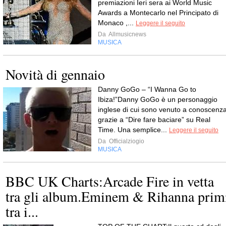
premiazioni Ieri sera ai World Music
Awards a Montecarlo nel Principato di
Monaco ,...
Leggere il seguito
Da
Allmusicnews
MUSICA
Novità di gennaio
Danny GoGo – “I Wanna Go to
Ibiza!”Danny GoGo è un personaggio
inglese di cui sono venuto a conoscenz
grazie a “Dire fare baciare” su Real
Time. Una semplice...
Leggere il seguito
Da
Officialziogio
MUSICA
BBC UK Charts:Arcade Fire in vetta
tra gli album.Eminem & Rihanna prim
tra i...