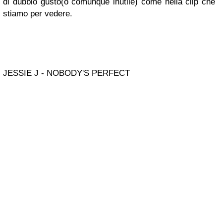
di dubbio gusto(o comunque inutile) come nella clip che
stiamo per vedere.
JESSIE J - NOBODY'S PERFECT