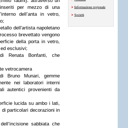
milio Tadini): attraverso un
inseriti per mezzo di una
Informazione regionale
’interno dell’anta in vetro,
Società
o;
tallo dell'artista napoletano
processo brevettato vengono
erficie della porta in vetro,
 ed esclusivi;
di Renata Bonfanti, che
ante vetrocamera
 di Bruno Munari, gemme
mente nei laboratori interni
ali autentici provenienti da
rficie lucida su ambo i lati,
i di particolari decorazioni in
dell’incisione sabbiata che