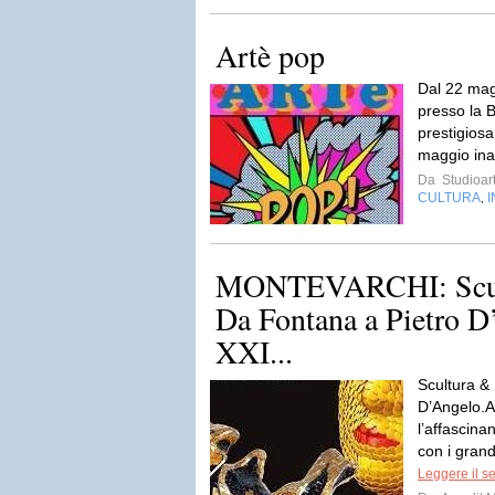
Artè pop
Dal 22 mag
presso la B
prestigiosa
maggio ina
Da
Studioar
CULTURA
,
MONTEVARCHI: Scul
Da Fontana a Pietro D
XXI...
Scultura &
D’Angelo.A
l’affascina
con i grand
Leggere il s