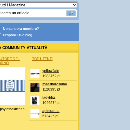
Non ancora membro?
Proponi il tuo blog
A COMMUNITY ATTUALITÀ
AUTORE DEL
TOP UTENTI
ORNO
yellowflate
1983762 pt
maestrarosalba
1126395 pt
ladyblitz
1046574 pt
psyinthekitchen
apietrarota
673425 pt