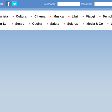
 su
Username
Password
ocietà
Cultura
Cinema
Musica
Libri
Viaggi
Tecnol
er Lei
Sesso
Cucina
Salute
Scienze
Media & Co