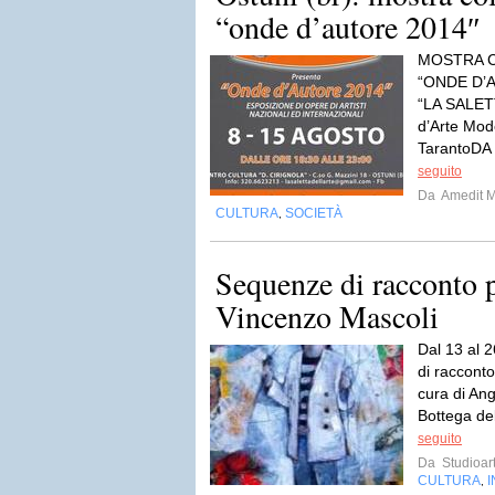
“onde d’autore 2014″
MOSTRA C
“ONDE D’A
“LA SALETT
d’Arte Mo
TarantoDA
seguito
Da
Amedit 
CULTURA
SOCIETÀ
,
Sequenze di racconto p
Vincenzo Mascoli
Dal 13 al 
di raccont
cura di An
Bottega del
seguito
Da
Studioar
CULTURA
,