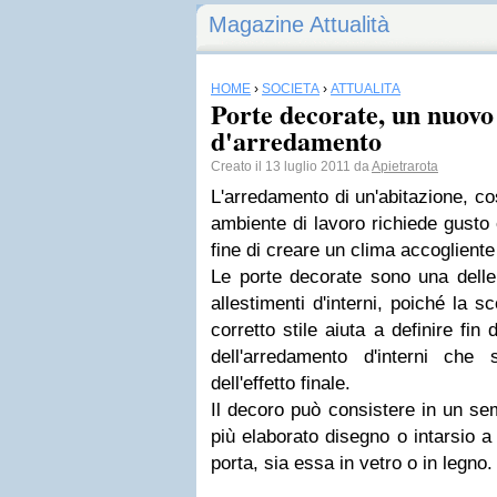
Magazine Attualità
HOME
›
SOCIETÀ
›
ATTUALITÀ
Porte decorate, un nuovo 
d'arredamento
Creato il 13 luglio 2011 da
Apietrarota
L'arredamento di un'abitazione, co
ambiente di lavoro richiede gusto e
fine di creare un clima accogliente
Le porte decorate sono una delle 
allestimenti d'interni, poiché la s
corretto stile aiuta a definire fin d
dell'arredamento d'interni che
dell'effetto finale.
Il decoro può consistere in un se
più elaborato disegno o intarsio a
porta, sia essa in vetro o in legno.