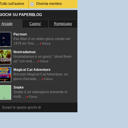
Tutto sull'autore
Diventa membro
 GIOCHI SU PAPERBLOG
Arcade
Casino'
Rompicapo
Pacman
Pac-Man é un video gioco creato nel
1979 da Toru......
Gioca
Nostradamus
Nostradamus è un gioco " shoot them
up" con una......
Gioca
Magical Cat Adventure
Riscopri Magical Cat Adventure, un
gioco d'arcade......
Gioca
Snake
Snake è un videogioco presente in
molti......
Gioca
Scopri lo spazio giochi di