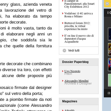
Il camper di
Pane&Internet; alla Smart
Henry glass, azienda veneta
City Exhibition 2012
la lavorazione del vetro di
I
Vodafone: il 4G arriva a
i, ha elaborato da tempo
Roma e Milano
porte decorate.
Biztravel forum 2012:
priscilla, la virtual
zioni è molto vasta, tanto da
experience ha inizio
di elaborare negli anni un
E' on line il nuovo sito di
depuratori d'acqua
pio, che soddisfa sia le
Acquadirete
 che quelle della fornitura
Vedi tutti
Dossier Paperblog
 porte decorate che combinano
diverse tra loro, con effetti
Ugo Nespolo
Pittori
 alcune delle proposte più
Alessandro Mendini
Architetti e Designer
mosaico firmate dal designer
” sul vetro della porta;
ate a piombo firmate da noti
Magazines
rnazionale (come Alessandro
Attualità