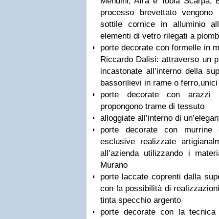
Mendini, Afra e Tobia Scarpa, E
processo brevettato vengono 
sottile cornice in alluminio all
elementi di vetro rilegati a piomb
porte decorate con formelle in me
Riccardo Dalisi: attraverso un 
incastonate all’interno della sup
bassorilievi in rame o ferro,unici
porte decorate con arazzi 
propongono trame di tessuto
alloggiate all’interno di un’eleg
porte decorate con murrine
esclusive realizzate artigianal
all’azienda utilizzando i materi
Murano
porte laccate coprenti dalla supe
con la possibilità di realizzazion
tinta specchio argento
porte decorate con la tecnica 