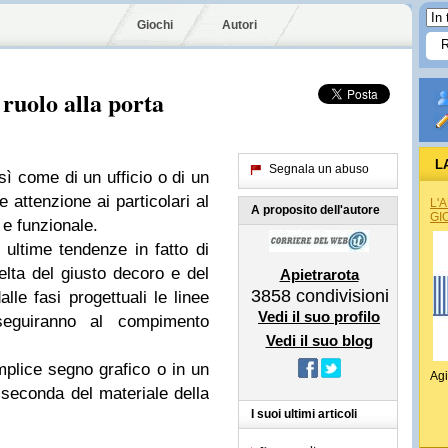
Giochi
Autori
ruolo alla porta
L
Segnala un abuso
sì come di un ufficio o di un
 attenzione ai particolari al
L'
A proposito dell'autore
GI
 e funzionale.
ultime tendenze in fatto di
celta del giusto decoro e del
Apietrarota
3858
condivisioni
alle fasi progettuali le linee
Vedi il suo profilo
 seguiranno al compimento
Vedi il suo blog
mplice segno grafico o in un
Agi
 seconda del materiale della
I suoi ultimi articoli