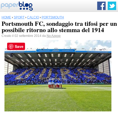
HOME
›
SPORT
›
CALCIO
›
PORTSMOUTH
Portsmouth FC, sondaggio tra tifosi per un
possibile ritorno allo stemma del 1914
Creato il 02 settembre 2014 da
No Azpop
Save