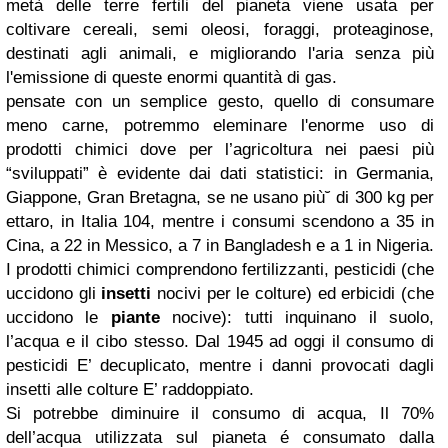
metà delle terre fertili del pianeta viene usata per
coltivare cereali, semi oleosi, foraggi, proteaginose,
destinati agli animali, e migliorando l'aria senza più
l'emissione di queste enormi quantità di gas.
pensate con un semplice gesto, quello di consumare
meno carne, potremmo eleminare l'enorme uso di
prodotti chimici dove per l’agricoltura nei paesi più
“sviluppati” è evidente dai dati statistici: in Germania,
Giappone, Gran Bretagna, se ne usano più˘ di 300 kg per
ettaro, in Italia 104, mentre i consumi scendono a 35 in
Cina, a 22 in Messico, a 7 in Bangladesh e a 1 in Nigeria.
I prodotti chimici comprendono fertilizzanti, pesticidi (che
uccidono gli
insetti
nocivi per le colture) ed erbicidi (che
uccidono le
piante
nocive): tutti inquinano il suolo,
l’acqua e il cibo stesso. Dal 1945 ad oggi il consumo di
pesticidi E’ decuplicato, mentre i danni provocati dagli
insetti alle colture E’ raddoppiato.
Si potrebbe diminuire il consumo di acqua, Il 70%
dell’acqua utilizzata sul pianeta é consumato dalla