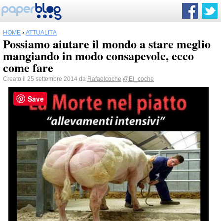
HOME
›
ATTUALITÀ
Possiamo aiutare il mondo a stare meglio
mangiando in modo consapevole, ecco
come fare
Creato il 25 settembre 2014 da
Rafaelcoche
@El_coche
Save