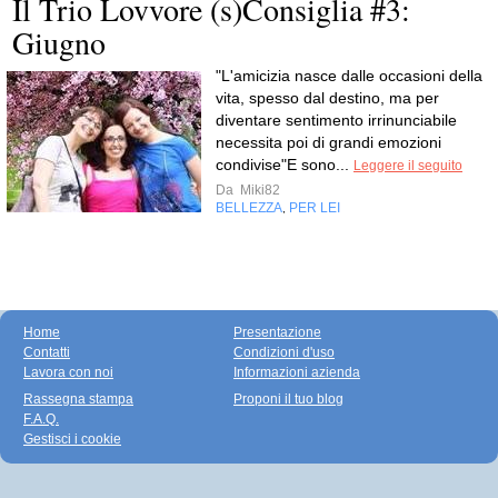
Il Trio Lovvore (s)Consiglia #3:
Giugno
"L'amicizia nasce dalle occasioni della
vita, spesso dal destino, ma per
diventare sentimento irrinunciabile
necessita poi di grandi emozioni
condivise"E sono...
Leggere il seguito
Da
Miki82
BELLEZZA
PER LEI
,
Home
Presentazione
Contatti
Condizioni d'uso
Lavora con noi
Informazioni azienda
Rassegna stampa
Proponi il tuo blog
F.A.Q.
Gestisci i cookie