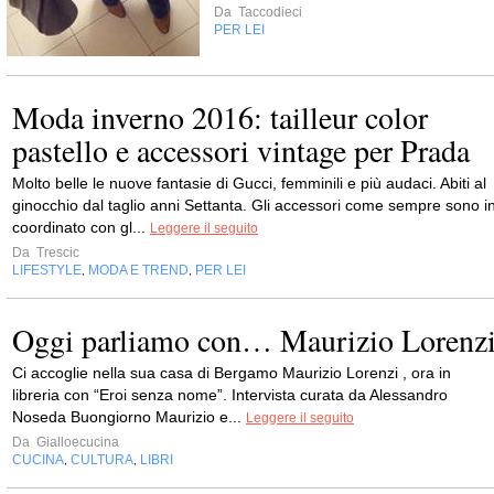
Da
Taccodieci
PER LEI
Moda inverno 2016: tailleur color
pastello e accessori vintage per Prada
Molto belle le nuove fantasie di Gucci, femminili e più audaci. Abiti al
ginocchio dal taglio anni Settanta. Gli accessori come sempre sono i
coordinato con gl...
Leggere il seguito
Da
Trescic
LIFESTYLE
MODA E TREND
PER LEI
,
,
Oggi parliamo con… Maurizio Lorenz
Ci accoglie nella sua casa di Bergamo Maurizio Lorenzi , ora in
libreria con “Eroi senza nome”. Intervista curata da Alessandro
Noseda Buongiorno Maurizio e...
Leggere il seguito
Da
Gialloecucina
CUCINA
CULTURA
LIBRI
,
,