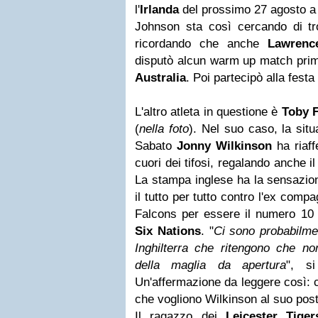
l'
Irlanda
del prossimo 27 agosto 
Johnson sta così cercando di tro
ricordando che anche
Lawrenc
disputò alcun warm up match prim
Australia
. Poi partecipò alla fest
L'altro atleta in questione è
Toby 
(
nella foto
). Nel suo caso, la situ
Sabato
Jonny Wilkinson
ha riaff
cuori dei tifosi, regalando anche il
La stampa inglese ha la sensazio
il tutto per tutto contro l'ex com
Falcons per essere il numero 10 
Six Nations
. "
Ci sono probabilmen
Inghilterra che ritengono che n
della maglia da apertura
", si
Un'affermazione da leggere così: c
che vogliono Wilkinson al suo pos
Il ragazzo dei
Leicester
Tiger