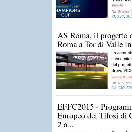
seguito
Da
Soloteo
RUGBY
SP
,
AS Roma, il progetto d
Roma a Tor di Valle in 
La comunic
concomitan
del progett
Breve VIDE
Leggere il s
Da
No Azpo
CALCIO
SP
,
EFFC2015 - Programm
Europeo dei Tifosi di C
2 a...