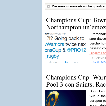
Possono interessarti anche questi art
Champions Cup: Towns
Northampton un’emozi
" Personal
sarà davve
perché ho d
passato co
Leggere il s
Da
Soloteo
RUGBY
SP
,
Champions Cup: Warrio
Pool 3 con Saints, Rac
Dopo il sor
Cup, e' to
europea pe
le sedi dell