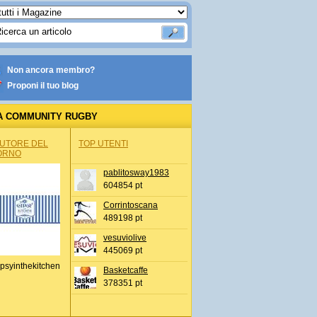
Non ancora membro?
Proponi il tuo blog
A COMMUNITY RUGBY
AUTORE DEL
TOP UTENTI
ORNO
pablitosway1983
604854 pt
Corrintoscana
489198 pt
vesuviolive
445069 pt
psyinthekitchen
Basketcaffe
378351 pt