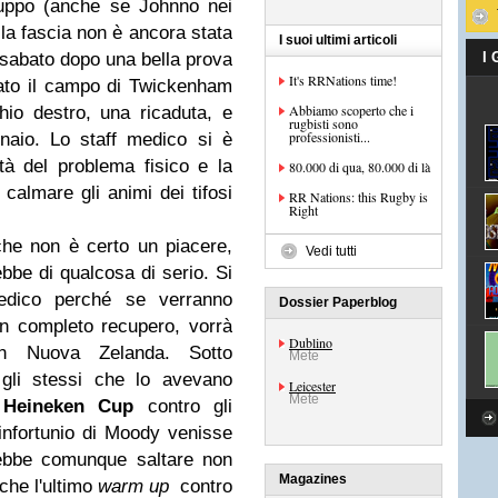
gruppo (anche se Johnno nei
 la fascia non è ancora stata
I suoi ultimi articoli
 sabato dopo una bella prova
I
It's RRNations time!
to il campo di Twickenham
Abbiamo scoperto che i
chio destro, una ricaduta, e
rugbisti sono
professionisti...
naio. Lo staff medico si è
tà del problema fisico e la
80.000 di qua, 80.000 di là
calmare gli animi dei tifosi
RR Nations: this Rugby is
Right
e non è certo un piacere,
Vedi tutti
bbe di qualcosa di serio. Si
 medico perché se verranno
Dossier Paperblog
un completo recupero, vorrà
Dublino
n Nuova Zelanda. Sotto
Mete
 gli stessi che lo avevano
Leicester
Mete
i
Heineken Cup
contro gli
infortunio di Moody venisse
trebbe comunque saltare non
Magazines
che l'ultimo
warm up
contro