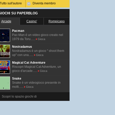
Tutto sull'autore
Diventa membro
 GIOCHI SU PAPERBLOG
Arcade
Casino'
Rompicapo
Pacman
Pac-Man é un video gioco creato nel
1979 da Toru......
Gioca
Nostradamus
Nostradamus è un gioco " shoot them
up" con una......
Gioca
Magical Cat Adventure
Riscopri Magical Cat Adventure, un
gioco d'arcade......
Gioca
Snake
Snake è un videogioco presente in
molti......
Gioca
Scopri lo spazio giochi di