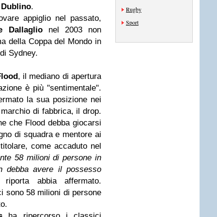
a
Dublino
.
Rugby
vare appiglio nel passato,
Sport
e Dallaglio
nel 2003 non
a della Coppa del Mondo in
a di Sydney.
Flood
, il mediano di apertura
azione è più "sentimentale".
ermato la sua posizione nei
 marchio di fabbrica, il drop.
ne che Flood debba giocarsi
pagno di squadra e mentore ai
titolare, come accaduto nel
te 58 milioni di persone in
on debba avere il possesso
 riporta abbia affermato.
i sono 58 milioni di persone
to.
s
ha ripercorso i classici