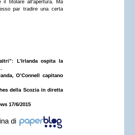
l titolare all'apertura. Ma
tesso par tradire una certa
tri”: L’Irlanda ospita la
.
landa, O’Connell capitano
s della Scozia in diretta
ews 17/6/2015
ina di