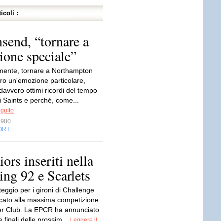
icoli :
end, “tornare a
one speciale”
mente, tornare a Northampton
ro un'emozione particolare,
avvero ottimi ricordi del tempo
i Saints e perché, come...
eguito
1980
ORT
rs inseriti nella
ing 92 e Scarlets
teggio per i gironi di Challenge
ccato alla massima competizione
r Club. La EPCR ha annunciato
e finali delle prossim...
Leggere il