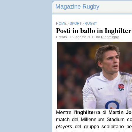
Magazine Rugby
HOME
›
SPORT
›
RUGBY
Posti in ballo in Inghilte
Creato il 09 agosto 2011 da
Rightrugby
Mentre l'
Inghilterra
di
Martin J
match del Millennium Stadium co
players
del gruppo scalpitano per