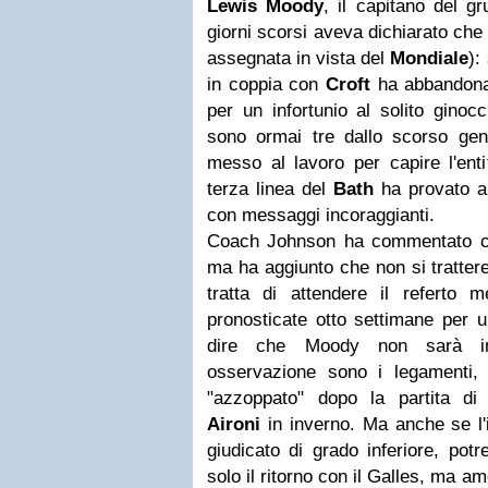
Lewis Moody
, il capitano del 
giorni scorsi aveva dichiarato che
assegnata in vista del
Mondiale
):
in coppia con
Croft
ha abbandona
per un infortunio al solito ginoc
sono ormai tre dallo scorso gen
messo al lavoro per capire l'enti
terza linea del
Bath
ha provato a 
con messaggi incoraggianti.
Coach Johnson ha commentato ch
ma ha aggiunto che non si trattere
tratta di attendere il referto
pronosticate otto settimane per 
dire che Moody non sarà i
osservazione sono i legamenti,
"azzoppato" dopo la partita d
Aironi
in inverno. Ma anche se l'
giudicato di grado inferiore, po
solo il ritorno con il Galles, ma am