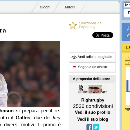
Giochi
Autori
Selezionati da
rra
Paperblog
L
Vedi articolo originale
L'
GI
Segnala un abuso
A proposito dell'autore
Rightrugby
2536
condivisioni
Agi
ohnson
si prepara per il re-
Vedi il suo profilo
ntro il
Galles
, due dei
key
Vedi il suo blog
 diversi motivi. Il primo è