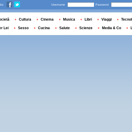
 su
Username
Password
ocietà
Cultura
Cinema
Musica
Libri
Viaggi
Tecnol
er Lei
Sesso
Cucina
Salute
Scienze
Media & Co