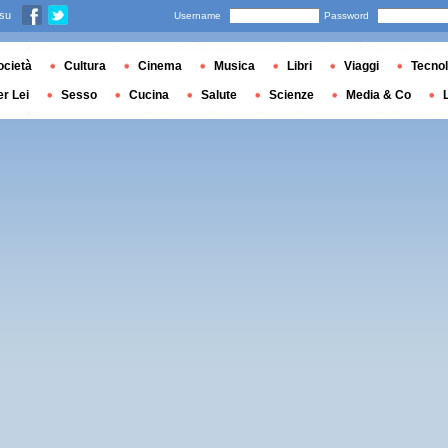
 su
Username
Password
ocietà
Cultura
Cinema
Musica
Libri
Viaggi
Tecnol
er Lei
Sesso
Cucina
Salute
Scienze
Media & Co