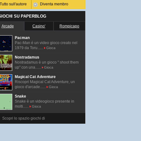
Tutto sull'autore
Diventa membro
 GIOCHI SU PAPERBLOG
Arcade
Casino'
Rompicapo
Pacman
Pac-Man é un video gioco creato nel
1979 da Toru......
Gioca
Nostradamus
Nostradamus è un gioco " shoot them
up" con una......
Gioca
Magical Cat Adventure
Riscopri Magical Cat Adventure, un
gioco d'arcade......
Gioca
Snake
Snake è un videogioco presente in
molti......
Gioca
Scopri lo spazio giochi di