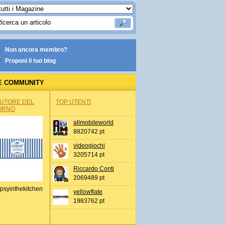
Non ancora membro?
Proponi il tuo blog
E COMMUNITY
AUTORE DEL
TOP UTENTI
ORNO
allmobileworld
8820742 pt
videogiochi
3205714 pt
Riccardo Conti
2069489 pt
psyinthekitchen
yellowflate
1983762 pt