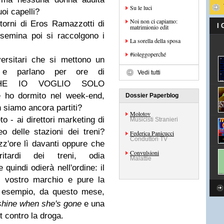
Su le luci
oi capelli?
Noi non ci capiamo:
orni di Eros Ramazzotti di
I
matrimionio edit
 semina poi si raccolgono i
La sorella della sposa
#ioleggoperché
ersitari che si mettono un
 e parlano per ore di
Vedi tutti
zo CHE IO VOGLIO SOLO
ho dormito nel week-end,
Dossier Paperblog
 siamo ancora partiti?
Molotov
 - ai direttori marketing di
Musicisti Stranieri
o delle stazioni dei treni?
Federica Panicucci
Conduttori TV
z'ore lì davanti oppure che
Convulsioni
itardi dei treni, odia
Malattie
 quindi odierà nell'ordine: il
il vostro marchio e pure la
r esempio, da questo mese,
nshine when she's gone
e una
 contro la droga.