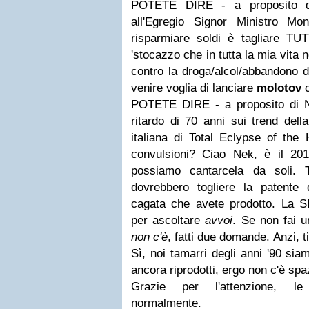
POTETE DIRE - a proposito de
all'Egregio Signor Ministro M
risparmiare soldi è tagliare TUT
'stocazzo che in tutta la mia vita 
contro la droga/alcol/abbandono 
venire voglia di lanciare
molotov
c
POTETE DIRE - a proposito di N
ritardo di 70 anni sui trend del
italiana di Total Eclypse of the 
convulsioni? Ciao Nek, è il 2011
possiamo cantarcela da soli. T
dovrebbero togliere la patente
cagata che avete prodotto. La 
per ascoltare
avvoi
. Se non fai 
non c'è
, fatti due domande. Anzi, t
Sì, noi tamarri degli anni '90 sia
ancora riprodotti, ergo non c'è spa
Grazie per l'attenzione, le 
normalmente.