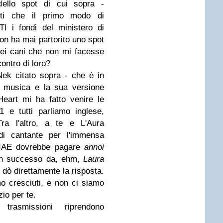
llo spot di cui sopra -
onti che il primo modo di
TI i fondi del ministero di
non ha mai partorito uno spot
dei cani che non mi facesse
ontro di loro?
ek citato sopra - che è in
la musica e la sua versione
Heart mi ha fatto venire le
 e tutti parliamo inglese,
ra l'altro, a te e L'Aura
 di cantante per l'immensa
SIAE dovrebbe pagare
annoi
un successo da, ehm,
Laura
i dò direttamente la risposta.
mo cresciuti, e non ci siamo
zio per te.
trasmissioni riprendono