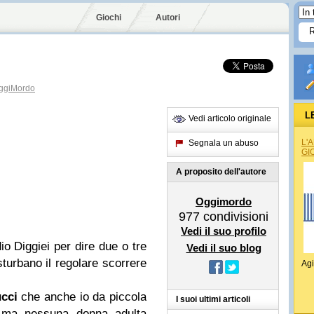
Giochi
Autori
giMordo
L
Vedi articolo originale
L'
Segnala un abuso
GI
A proposito dell'autore
Oggimordo
977
condivisioni
Vedi il suo profilo
o Diggiei per dire due o tre
Vedi il suo blog
turbano il regolare scorrere
Agi
cci
che anche io da piccola
I suoi ultimi articoli
 ma nessuna donna adulta