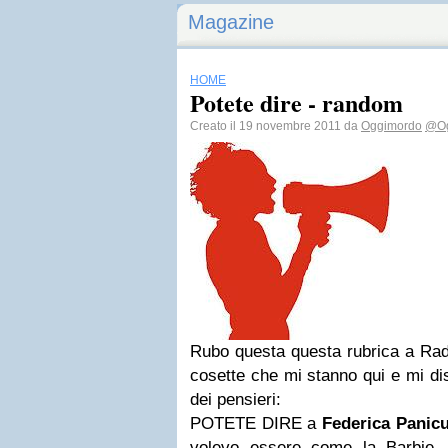
Magazine
HOME
Potete dire - random
Creato il 19 novembre 2011 da
Oggimordo
@Og
Rubo questa questa rubrica a Radi
cosette che mi stanno qui e mi dis
dei pensieri:
POTETE DIRE a
Federica Panicu
volevo essere come la Barbie,