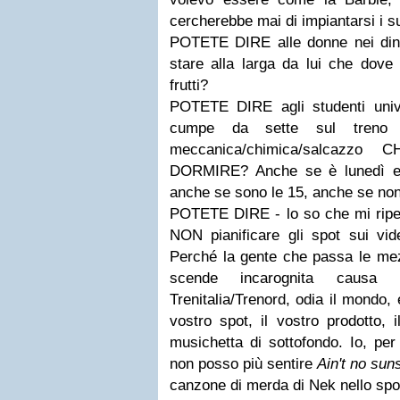
cercherebbe mai di impiantarsi i su
POTETE DIRE alle donne nei dint
stare alla larga da lui che dove
frutti?
POTETE DIRE agli studenti univ
cumpe da sette sul treno
meccanica/chimica/salcaz
DORMIRE? Anche se è lunedì e 
anche se sono le 15, anche se non
POTETE DIRE - lo so che mi ripeto
NON pianificare gli spot sui vide
Perché la gente che passa le mez
scende incarognita causa r
Trenitalia/Trenord, odia il mondo, e
vostro spot, il vostro prodotto, 
musichetta di sottofondo. Io, pe
non posso più sentire
Ain't no su
canzone di merda di Nek nello spot