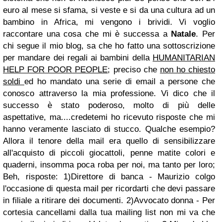
euro al mese si sfama, si veste e si da una cultura ad un
bambino in Africa, mi vengono i brividi. Vi voglio
raccontare una cosa che mi è successa a
Natale
. Per
chi segue il mio blog, sa che ho fatto una sottoscrizione
per mandare dei regali ai bambini della
HUMANITARIAN
HELP FOR POOR PEOPLE
; preciso che
non ho chiesto
soldi
ed ho mandato una serie di email a persone che
conosco attraverso la mia professione. Vi dico che il
successo è stato poderoso, molto di più delle
aspettative, ma....credetemi ho ricevuto risposte che mi
hanno veramente lasciato di stucco. Qualche esempio?
Allora il tenore della mail era quello di sensibilizzare
all'acquisto di piccoli giocattoli, penne matite colori e
quaderni, insomma poca roba per noi, ma tanto per loro;
Beh, risposte: 1)Direttore di banca - Maurizio colgo
l'occasione di questa mail per ricordarti che devi passare
in filiale a ritirare dei documenti. 2)Avvocato donna - Per
cortesia cancellami dalla tua mailing list non mi va che