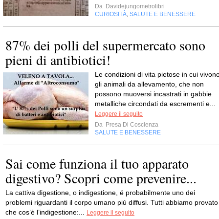
Da
Davidejungometrolibri
CURIOSITÀ
SALUTE E BENESSERE
,
87% dei polli del supermercato sono
pieni di antibiotici!
Le condizioni di vita pietose in cui vivon
gli animali da allevamento, che non
possono muoversi incastrati in gabbie
metalliche circondati da escrementi e...
Leggere il seguito
Da
Presa Di Coscienza
SALUTE E BENESSERE
Sai come funziona il tuo apparato
digestivo? Scopri come prevenire...
La cattiva digestione, o indigestione, é probabilmente uno dei
problemi riguardanti il corpo umano piú diffusi. Tutti abbiamo provato
che cos’è l’indigestione:...
Leggere il seguito