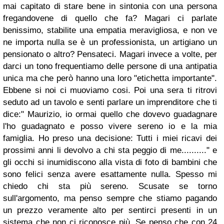
mai capitato di stare bene in sintonia con una persona
fregandovene di quello che fa? Magari ci parlate
benissimo, stabilite una empatia meravigliosa, e non ve
ne importa nulla se è un professionista, un artigiano un
pensionato o altro? Pensateci. Magari invece a volte, per
darci un tono frequentiamo delle persone di una antipatia
unica ma che però hanno una loro "etichetta importante".
Ebbene si noi ci muoviamo cosi. Poi una sera ti ritrovi
seduto ad un tavolo e senti parlare un imprenditore che ti
dice:" Maurizio, io ormai quello che dovevo guadagnare
l'ho guadagnato e posso vivere sereno io e la mia
famiglia. Ho preso una decisione: Tutti i miei ricavi dei
prossimi anni li devolvo a chi sta peggio di me.........." e
gli occhi si inumidiscono alla vista di foto di bambini che
sono felici senza avere esattamente nulla. Spesso mi
chiedo chi sta più sereno. Scusate se torno
sull'argomento, ma penso sempre che stiamo pagando
un prezzo veramente alto per sentirci presenti in un
sistema che non ci riconosce più. Se penso che con 24