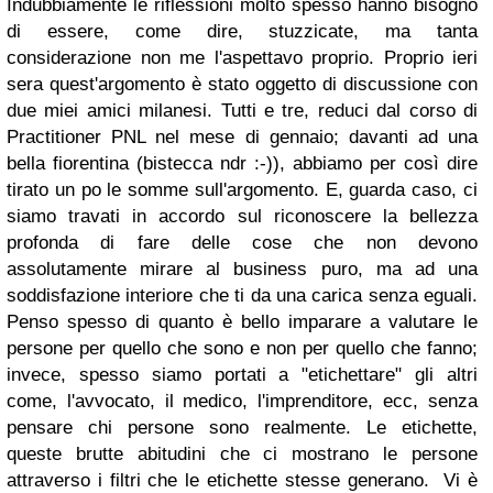
Indubbiamente le riflessioni molto spesso hanno bisogno
di essere, come dire, stuzzicate, ma tanta
considerazione non me l'aspettavo proprio. Proprio ieri
sera quest'argomento è stato oggetto di discussione con
due miei amici milanesi. Tutti e tre, reduci dal corso di
Practitioner PNL nel mese di gennaio; davanti ad una
bella fiorentina (bistecca ndr :-)), abbiamo per così dire
tirato un po le somme sull'argomento. E, guarda caso, ci
siamo travati in accordo sul riconoscere la bellezza
profonda di fare delle cose che non devono
assolutamente mirare al business puro, ma ad una
soddisfazione interiore che ti da una carica senza eguali.
Penso spesso di quanto è bello imparare a valutare le
persone per quello che sono e non per quello che fanno;
invece, spesso siamo portati a "etichettare" gli altri
come, l'avvocato, il medico, l'imprenditore, ecc, senza
pensare chi persone sono realmente. Le etichette,
queste brutte abitudini che ci mostrano le persone
attraverso i filtri che le etichette stesse generano. Vi è