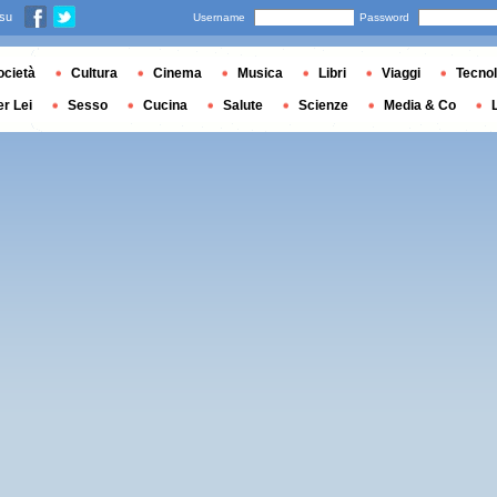
 su
Username
Password
ocietà
Cultura
Cinema
Musica
Libri
Viaggi
Tecnol
er Lei
Sesso
Cucina
Salute
Scienze
Media & Co