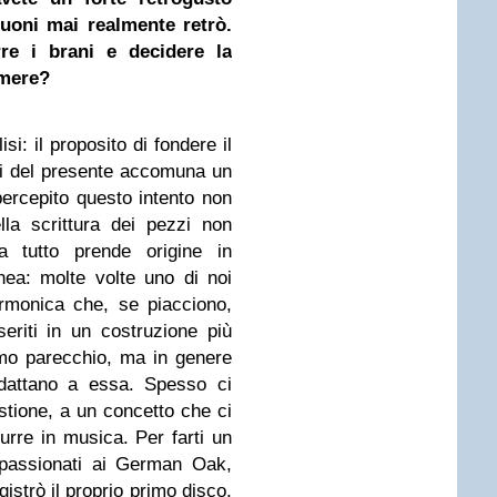
suoni mai realmente retrò.
e i brani e decidere la
umere?
si: il proposito di fondere il
ti del presente accomuna un
 percepito questo intento non
la scrittura dei pezzi non
a tutto prende origine in
ea: molte volte uno di noi
armonica che, se piacciono,
seriti in un costruzione più
iamo parecchio, ma in genere
dattano a essa. Spesso ci
tione, a un concetto che ci
urre in musica. Per farti un
ppassionati ai German Oak,
strò il proprio primo disco,