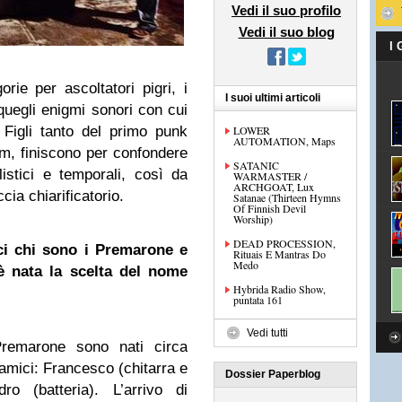
Vedi il suo profilo
Vedi il suo blog
I
orie per ascoltatori pigri, i
I suoi ultimi articoli
uegli enigmi sonori con cui
Figli tanto del primo punk
LOWER
AUTOMATION, Maps
om, finiscono per confondere
SATANIC
istici e temporali, così da
WARMASTER /
ARCHGOAT, Lux
cia chiarificatorio.
Satanae (Thirteen Hymns
Of Finnish Devil
Worship)
DEAD PROCESSION,
i chi sono i Premarone e
Rituais E Mantras Do
Medo
 nata la scelta del nome
Hybrida Radio Show,
puntata 161
Vedi tutti
 Premarone sono nati circa
e amici: Francesco (chitarra e
Dossier Paperblog
ro (batteria). L’arrivo di