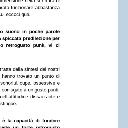
dimensione nella scrittura di
brata funzionare abbastanza
cui eccoci qua.
ro suono in poche parole
 spiccata predilezione per
do retrogusto punk, vi ci
 tratta della sintesi dei nostri
e hanno trovato un punto di
 sonorità cupe, ossessive e
 e coniugate a un gusto punk,
ell’attitudine dissacrante e
stingue.
 è la capacità di fondere
vete un forte retrogusto