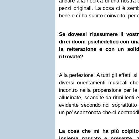
andare alla ricerca di una nostra 
pezzi originali. La cosa ci è sem
bene e ci ha subito coinvolto, per 
Se dovessi riassumere il vost
direi doom psichedelico con una
la reiterazione e con un soli
ritrovate?
Alla perfezione! A tutti gli effetti si
diversi orientamenti musicali ch
incontro nella propensione per le
allucinate, scandite da ritmi lenti
evidente secondo noi soprattutto n
un po’ scanzonata che ci contraddi
La cosa che mi ha più colpito
insieme passato e presente, a