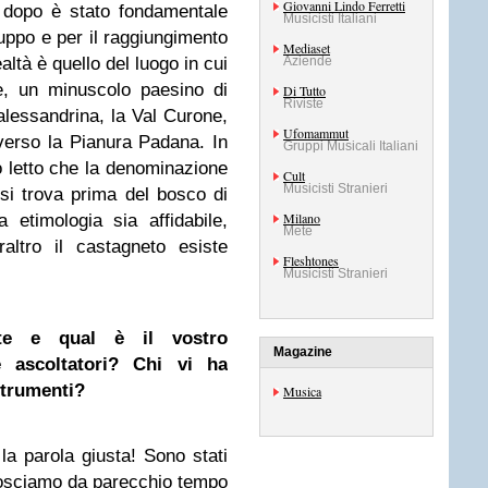
Giovanni Lindo Ferretti
 dopo è stato fondamentale
Musicisti Italiani
ruppo e per il raggiungimento
Mediaset
ealtà è quello del luogo in cui
Aziende
e, un minuscolo paesino di
Di Tutto
Riviste
 alessandrina, la Val Curone,
Ufomammut
verso la Pianura Padana. In
Gruppi Musicali Italiani
ho letto che la denominazione
Cult
Musicisti Stranieri
 si trova prima del bosco di
Milano
etimologia sia affidabile,
Mete
altro il castagneto esiste
Fleshtones
Musicisti Stranieri
te e qual è il vostro
Magazine
 ascoltatori? Chi vi ha
strumenti?
Musica
la parola giusta! Sono stati
onosciamo da parecchio tempo