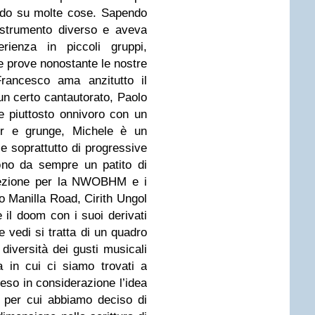
rdo su molte cose. Sapendo
strumento diverso e aveva
rienza in piccoli gruppi,
e prove nonostante le nostre
 Francesco ama anzitutto il
 un certo cantautorato, Paolo
e piuttosto onnivoro con un
er e grunge, Michele è un
e soprattutto di progressive
ono da sempre un patito di
ilezione per la NWOBHM e i
po Manilla Road, Cirith Ungol
 il doom con i suoi derivati
e vedi si tratta di un quadro
diversità dei gusti musicali
a in cui ci siamo trovati a
o in considerazione l’idea
 per cui abbiamo deciso di