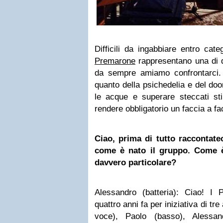
Difficili da ingabbiare entro categ
Premarone
rappresentano una di q
da sempre amiamo confrontarci. 
quanto della psichedelia e del do
le acque e superare steccati stil
rendere obbligatorio un faccia a fac
Ciao, prima
di tutto
raccontatec
come è nato il gruppo. Come è
davvero particolare?
Alessandro (batteria): Ciao! I
quattro anni fa per iniziativa di tr
voce), Paolo (basso), Alessand