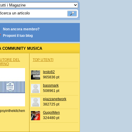
Non ancora membro?
Proponi il tuo blog
A COMMUNITY MUSICA
AUTORE DEL
TOP UTENTI
ORNO
lesto82
965836 pt
bassmark
508961 pt
pjazzanetwork
382725 pt
psyinthekitchen
GugolMen
324480 pt