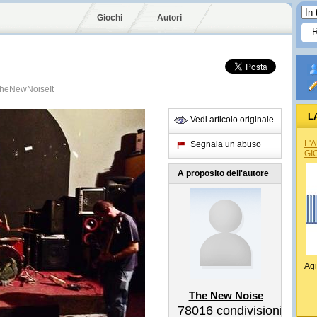
Giochi
Autori
heNewNoiseIt
L
Vedi articolo originale
L'
Segnala un abuso
GI
A proposito dell'autore
Agi
The New Noise
78016
condivisioni