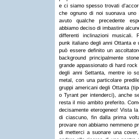
e ci siamo spesso trovati d’acco
che ognuno di noi suonava uno 
avuto qualche precedente espe
abbiamo deciso di imbastire alcun
differenti inclinazioni musicali.
punk italiano degli anni Ottanta e
può essere definito un ascoltator
background principalmente ston
grande appassionato di hard rock 
degli anni Settanta, mentre io s
metal, con una particolare pred
gruppi americani degli Ottanta (ti
o Tyrant per intenderci), anche se
resta il mio ambito preferito. Com
decisamente eterogeneo! Vista la 
di ciascuno, fin dalla prima volt
provare non abbiamo nemmeno pres
di metterci a suonare una cover,