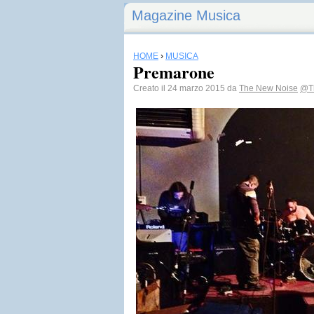
Magazine Musica
HOME
›
MUSICA
Premarone
Creato il 24 marzo 2015 da
The New Noise
@T