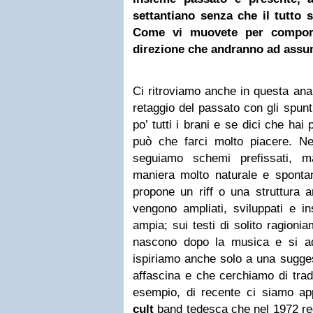
settantiano senza che il tutto 
Come vi muovete per comporr
direzione che andranno ad ass
Ci ritroviamo anche in questa anali
retaggio del passato con gli spun
po’ tutti i brani e se dici che hai
può che farci molto piacere. Nel
seguiamo schemi prefissati, m
maniera molto naturale e spontan
propone un riff o una struttura 
vengono ampliati, sviluppati e in
ampia; sui testi di solito ragion
nascono dopo la musica e si a
ispiriamo anche solo a una sugges
affascina e che cerchiamo di trad
esempio, di recente ci siamo a
cult
band tedesca che nel 1972 regi