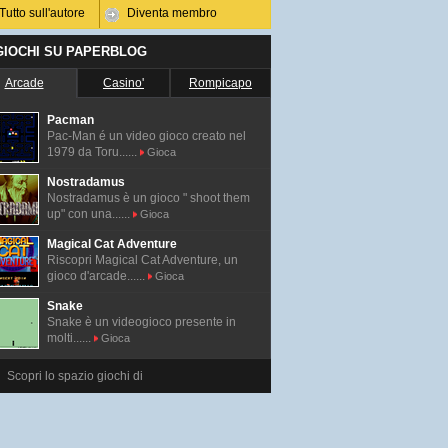
Tutto sull'autore
Diventa membro
 GIOCHI SU PAPERBLOG
Arcade
Casino'
Rompicapo
Pacman
Pac-Man é un video gioco creato nel
1979 da Toru......
Gioca
Nostradamus
Nostradamus è un gioco " shoot them
up" con una......
Gioca
Magical Cat Adventure
Riscopri Magical Cat Adventure, un
gioco d'arcade......
Gioca
Snake
Snake è un videogioco presente in
molti......
Gioca
Scopri lo spazio giochi di