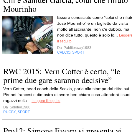
Mourinho
Essere conosciuto come "colui che rifiut
José Mourinho" è un biglietto da visita
molto affascinante, non c'è dubbio, ma
non dice tutto, questo è solo lo...
Legger
il seguito
Da
Pablitosway1983
CALCIO
SPORT
,
RWC 2015: Vern Cotter è certo, “le
prime due gare saranno decisive”
Vern Cotter, head coach della Scozia, parla alla stampa dal ritiro sui
Pirenei francesi e dimostra di avere ben chiaro cosa attenderà i suoi
ragazzi nella...
Leggere il seguito
Da
Soloteo1980
RUGBY
SPORT
,
Pro12: Simone Favaro si presenta ai