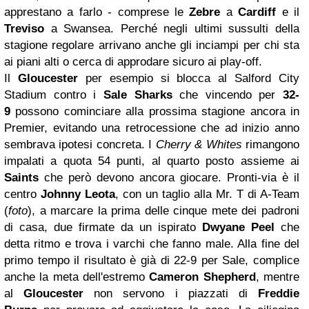
apprestano a farlo - comprese le
Zebre
a
Cardiff
e il
Treviso
a Swansea. Perché negli ultimi sussulti della
stagione regolare arrivano anche gli inciampi per chi sta
ai piani alti o cerca di approdare sicuro ai play-off.
Il
Gloucester
per esempio si blocca al Salford City
Stadium contro i
Sale Sharks
che vincendo per
32-
9
possono cominciare alla prossima stagione ancora in
Premier, evitando una retrocessione che ad inizio anno
sembrava ipotesi concreta. I
Cherry & Whites
rimangono
impalati a quota 54 punti, al quarto posto assieme ai
Saints
che però devono ancora giocare. Pronti-via è il
centro
Johnny Leota
, con un taglio alla Mr. T di A-Team
(
foto
), a marcare la prima delle cinque mete dei padroni
di casa, due firmate da un ispirato
Dwyane Peel
che
detta ritmo e trova i varchi che fanno male. Alla fine del
primo tempo il risultato è già di 22-9 per Sale, complice
anche la meta dell'estremo
Cameron Shepherd
, mentre
al
Gloucester
non servono i piazzati di
Freddie