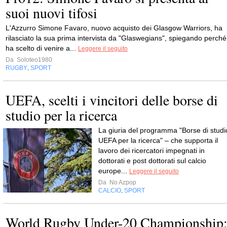
suoi nuovi tifosi
L'Azzurro Simone Favaro, nuovo acquisto dei Glasgow Warriors, ha
rilasciato la sua prima intervista da "Glaswegians", spiegando perché
ha scelto di venire a...
Leggere il seguito
Da
Soloteo1980
RUGBY
SPORT
,
UEFA, scelti i vincitori delle borse di
studio per la ricerca
La giuria del programma "Borse di studi
UEFA per la ricerca" – che supporta il
lavoro dei ricercatori impegnati in
dottorati e post dottorati sul calcio
europe...
Leggere il seguito
Da
No Azpop
CALCIO
SPORT
,
World Rugby Under-20 Championship