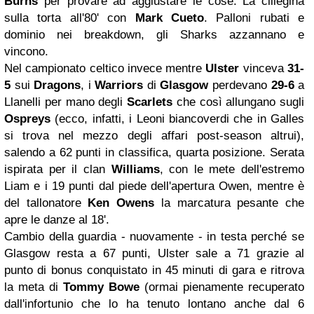
Burns
per provare ad aggiustare le cose. La ciliegina
sulla torta all'80' con
Mark Cueto
. Palloni rubati e
dominio nei breakdown, gli Sharks azzannano e
vincono.
Nel campionato celtico invece mentre
Ulster
vinceva
31-
5
sui
Dragons
, i
Warriors
di
Glasgow
perdevano
29-6
a
Llanelli per mano degli
Scarlets
che così allungano sugli
Ospreys
(ecco, infatti, i Leoni biancoverdi che in Galles
si trova nel mezzo degli affari post-season altrui),
salendo a 62 punti in classifica, quarta posizione. Serata
ispirata per il clan
Williams
, con le mete dell'estremo
Liam e i 19 punti dal piede dell'apertura Owen, mentre è
del tallonatore
Ken Owens
la marcatura pesante che
apre le danze al 18'.
Cambio della guardia - nuovamente - in testa perché se
Glasgow resta a 67 punti, Ulster sale a 71 grazie al
punto di bonus conquistato in 45 minuti di gara e ritrova
la meta di
Tommy Bowe
(ormai pienamente recuperato
dall'infortunio che lo ha tenuto lontano anche dal 6