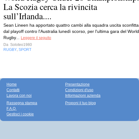
La Scozia cerca la rivincita
sull’Irlanda....
Sean Lineen ha apportato quattro cambi alla squadra uscita sconfitta
dal playoff contro l'Australia lunedì scorso, per l'ultima gara del World
Rugby...
Leggere il seguito
Da
Soloteo1980
RUGBY
SPORT
,
Home
Presentazione
Contatti
Condizioni d'uso
Lavora con noi
Informazioni azienda
Rassegna stampa
Proponi il tuo blog
F.A.Q.
Gestisci i cookie