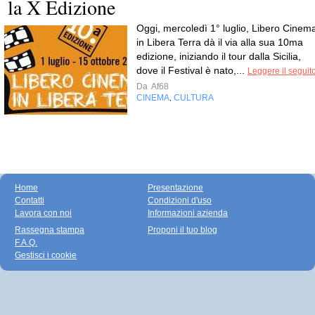
la X Edizione
Oggi, mercoledì 1° luglio, Libero Cinem
in Libera Terra dà il via alla sua 10ma
edizione, iniziando il tour dalla Sicilia,
dove il Festival è nato,...
Leggere il seguit
Da
Af68
CINEMA
CULTURA
,
Home
Presentazione
Contatti
Condizioni d'uso
Lavora con noi
Informazioni azienda
Rassegna stampa
Proponi il tuo blog
F.A.Q.
Gestisci i cookie