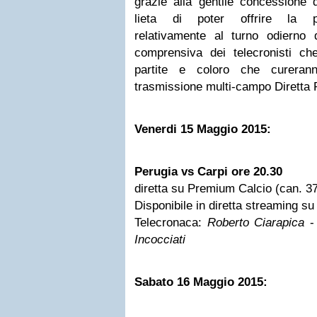
grazie alla gentile concessione
lieta di poter offrire la p
relativamente al turno odierno
comprensiva dei telecronisti c
partite e coloro che cureran
trasmissione multi-campo Diretta
Venerdi 15 Maggio
2015:
Perugia vs Carpi ore 20.30
diretta su Premium Calcio (can. 3
Disponibile in diretta streaming s
Telecronaca:
Roberto Ciarapica
-
Incocciati
Sabato 16 Maggio
2015: