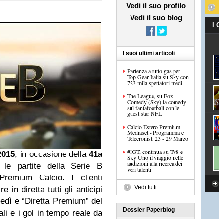
Vedi il suo profilo
Vedi il suo blog
I
I suoi ultimi articoli
Partenza a tutto gas per
Top Gear Italia su Sky con
723 mila spettatori medi
The League, su Fox
Comedy (Sky) la comedy
sul fantafootball con le
guest star NFL
Calcio Estero Premium
Mediaset - Programma e
Telecronisti 23 - 29 Marzo
#IGT, continua su Tv8 e
2015
, in occasione della
41a
Sky Uno il viaggio nelle
audizioni alla ricerca dei
 le partite della Serie B
veri talenti
Premium Calcio. I clienti
Vedi tutti
in diretta tutti gli anticipi
lunedì e “Diretta Premium” del
Dossier Paperblog
ali e i gol in tempo reale da