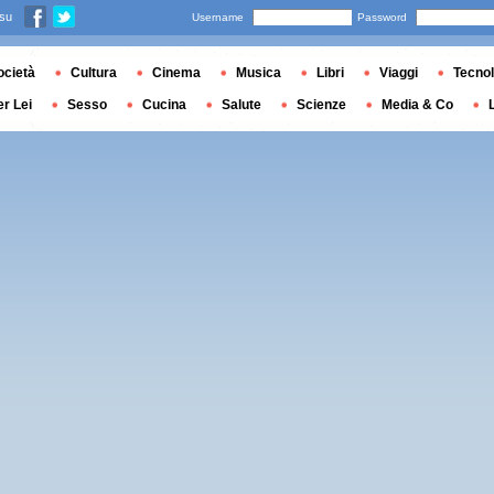
 su
Username
Password
ocietà
Cultura
Cinema
Musica
Libri
Viaggi
Tecnol
er Lei
Sesso
Cucina
Salute
Scienze
Media & Co