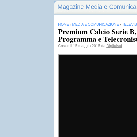
Magazine Media e Comunica
HOME
›
MEDIA E COMUNICAZIONE
›
TELEVI
Premium Calcio Serie B, 
Programma e Telecronist
Creato il 15 maggio 2015 da
Digitalsat