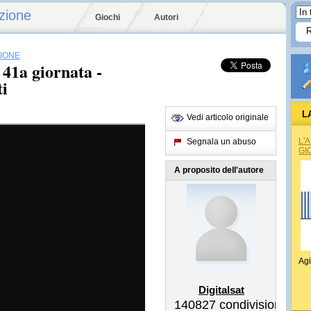
zione
Giochi
Autori
SIONE
41a giornata -
i
L
Vedi articolo originale
L'
Segnala un abuso
GI
A proposito dell'autore
Agi
Digitalsat
140827
condivisioni