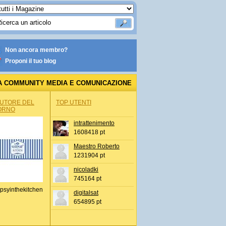
Non ancora membro?
Proponi il tuo blog
A COMMUNITY MEDIA E COMUNICAZIONE
AUTORE DEL
TOP UTENTI
ORNO
intrattenimento
1608418 pt
Maestro Roberto
1231904 pt
nicoladki
745164 pt
psyinthekitchen
digitalsat
654895 pt