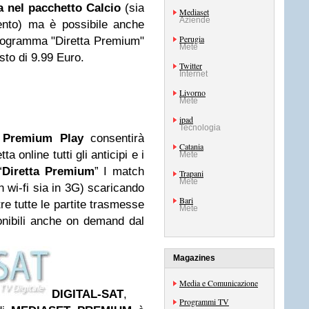
a nel pacchetto Calcio
(sia
Mediaset
Aziende
ento) ma è possibile anche
Perugia
 programma "Diretta Premium"
Mete
sto di 9.99 Euro.
Twitter
Internet
Livorno
Mete
ipad
Tecnologia
,
Premium Play
consentirà
Catania
a online tutti gli anticipi e i
Mete
“
Diretta Premium
” I match
Trapani
Mete
in wi-fi sia in 3G) scaricando
Bari
re tutte le partite trasmesse
Mete
nibili anche on demand dal
Magazines
Media e Comunicazione
DIGITAL-SAT
,
Programmi TV