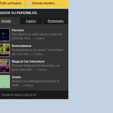
Tutto sull'autore
Diventa membro
 GIOCHI SU PAPERBLOG
Arcade
Casino'
Rompicapo
Pacman
Pac-Man é un video gioco creato nel
1979 da Toru......
Gioca
Nostradamus
Nostradamus è un gioco " shoot them
up" con una......
Gioca
Magical Cat Adventure
Riscopri Magical Cat Adventure, un
gioco d'arcade......
Gioca
Snake
Snake è un videogioco presente in
molti......
Gioca
Scopri lo spazio giochi di