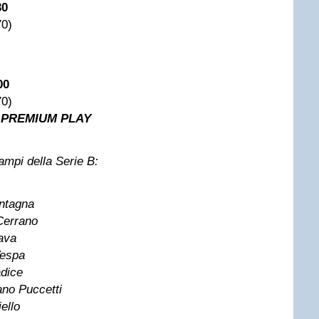
30
70)
00
70)
u
PREMIUM PLAY
campi della Serie B:
ntagna
Cerrano
ava
Vespa
dice
ano Puccetti
ello