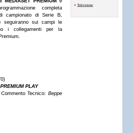
 di
MEDIASET PREMIUM
è
Televisione
rogrammazione completa
 di campionato di Serie B,
he seguiranno sui campi le
no i collegamenti per la
 Premium.
70)
u
PREMIUM PLAY
 Commento Tecnico:
Beppe