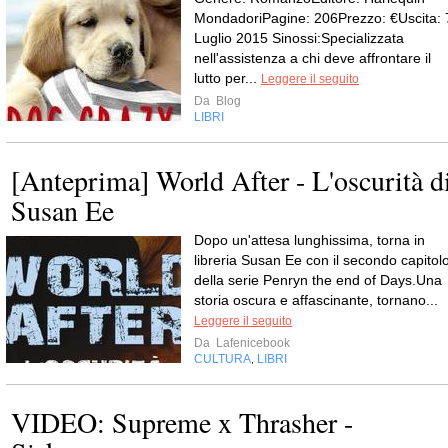
MondadoriPagine: 206Prezzo: €Uscita: 
Luglio 2015 Sinossi:Specializzata
nell'assistenza a chi deve affrontare il
lutto per...
Leggere il seguito
Da
Blog
LIBRI
[Anteprima] World After - L'oscurità d
Susan Ee
Dopo un'attesa lunghissima, torna in
libreria Susan Ee con il secondo capitol
della serie Penryn the end of Days.Una
storia oscura e affascinante, tornano...
Leggere il seguito
Da
Lafenicebook
CULTURA
LIBRI
,
VIDEO: Supreme x Thrasher -