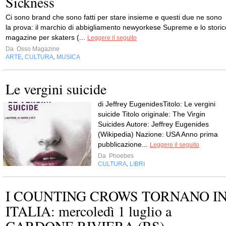
Sickness
Ci sono brand che sono fatti per stare insieme e questi due ne sono
la prova: il marchio di abbigliamento newyorkese Supreme e lo storic
magazine per skaters (...
Leggere il seguito
Da
Osso Magazine
ARTE
CULTURA
MUSICA
,
,
Le vergini suicide
di Jeffrey EugenidesTitolo: Le vergini
suicide Titolo originale: The Virgin
Suicides Autore: Jeffrey Eugenides
(Wikipedia) Nazione: USA Anno prima
pubblicazione...
Leggere il seguito
Da
Phoebes
CULTURA
LIBRI
,
I COUNTING CROWS TORNANO I
ITALIA: mercoledì 1 luglio a