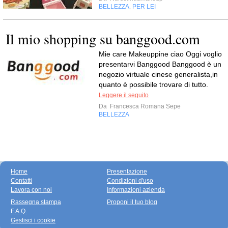
BELLEZZA
PER LEI
,
Il mio shopping su banggood.com
Mie care Makeuppine ciao Oggi voglio
presentarvi Banggood Banggood è un
negozio virtuale cinese generalista,in
quanto è possibile trovare di tutto.
Leggere il seguito
Da
Francesca Romana Sepe
BELLEZZA
Home
Presentazione
Contatti
Condizioni d'uso
Lavora con noi
Informazioni azienda
Rassegna stampa
Proponi il tuo blog
F.A.Q.
Gestisci i cookie