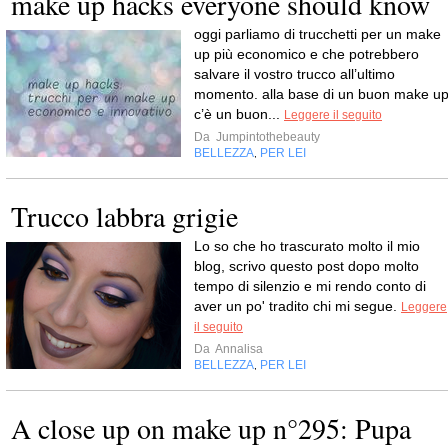
make up hacks everyone should know
oggi parliamo di trucchetti per un make
up più economico e che potrebbero
salvare il vostro trucco all’ultimo
momento. alla base di un buon make u
c’è un buon...
Leggere il seguito
Da
Jumpintothebeauty
BELLEZZA
PER LEI
,
Trucco labbra grigie
Lo so che ho trascurato molto il mio
blog, scrivo questo post dopo molto
tempo di silenzio e mi rendo conto di
aver un po' tradito chi mi segue.
Leggere
il seguito
Da
Annalisa
BELLEZZA
PER LEI
,
A close up on make up n°295: Pupa