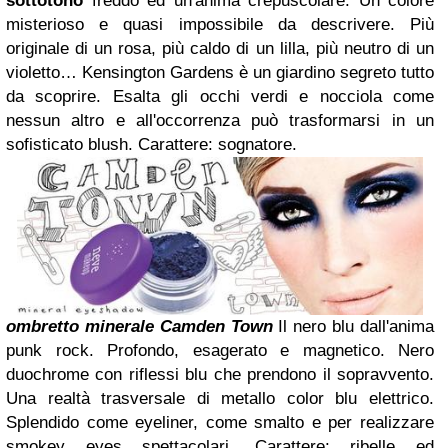
sottotono
freddo ed un'anima crepuscolare.
Un colore
misterioso e quasi impossibile da descrivere. Più
originale di un rosa, più caldo di un lilla, più neutro di un
violetto… Kensington Gardens è un giardino segreto tutto
da scoprire.
Esalta gli occhi verdi e nocciola come
nessun altro e all'occorrenza può trasformarsi in un
sofisticato blush.
Carattere: sognatore.
ombretto minerale Camden Town
Il nero blu dall'anima
punk rock.
Profondo, esagerato e magnetico. Nero
duochrome con riflessi blu che prendono il sopravvento.
Una realtà trasversale di metallo color blu elettrico.
Splendido come eyeliner, come smalto e per realizzare
smokey eyes spettacolari.
Carattere: ribelle ed