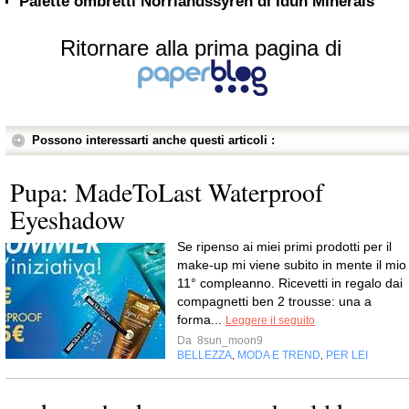
Palette ombretti Norrlandssyren di Idun Minerals
Ritornare alla prima pagina di
Possono interessarti anche questi articoli :
Pupa: MadeToLast Waterproof
Eyeshadow
Se ripenso ai miei primi prodotti per il
make-up mi viene subito in mente il mio
11° compleanno. Ricevetti in regalo dai
compagnetti ben 2 trousse: una a
forma...
Leggere il seguito
Da
8sun_moon9
BELLEZZA
MODA E TREND
PER LEI
,
,