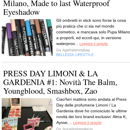
Milano, Made to last Waterproof
Eyeshadow
Gli ombretti in stick sono forse la cosa
più pratica che ci sia nel mondo
cosmetico, e mancava solo Pupa Milan
a proporli, ed eccoli qui, in versione
waterproo...
Leggere il seguito
Da
Agwhatsinmybag
BELLEZZA
LIFESTYLE
,
PRESS DAY LIMONI & LA
GARDENIA #1: Novità The Balm,
Youngblood, Smashbox, Zao
Ciao!Ieri mattina sono andata al Press
Day delle profumerie Limoni / La
Gardenia dove ho conosciuto le ultime
novità dei loro brand esclusivi: Alma K,
Aysse,...
Leggere il seguito
Da
Nurselindamakeup