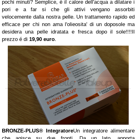
pochi minuti? Semplice, é il calore dell'acqua a dilatare i
pori e a far si che gli attivi vengano assorbiti
velocemente dalla nostra pelle. Un trattamento rapido ed
efficace per chi non ama l'olieosita' di un doposole ma
desidera una pelle idratata e fresca dopo il sole!!!!Il
prezzo é di
19,90 euro
.
BRONZE-PLUS® Integratore
Un integratore alimentare
che agisce su due fronti. Da un lato, apporta