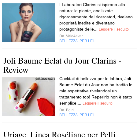
I Laboratori Clarins si ispirano alla
natura: le piante, analizzate
rigorosamente dai ricercatori, rivelano
proprietà inedite e diventano
protagoniste delle...
Leggere il seguito
Da
Vale4ever
BELLEZZA
PER LEI
,
Joli Baume Eclat du Jour Clarins -
Review
Cocktail di bellezza per le labbra, Joli
Baume Eclat du Jour non ha tradito le
mie aspettative rivelandosi un
trattamento top! Reperirlo non è stato
semplice,...
Leggere il seguito
Da
Bgirl
BELLEZZA
PER LEI
,
Uriage, Linea Roséliane per Pelli