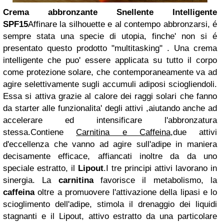
Crema abbronzante Snellente Intelligente
SPF15
Affinare la silhouette e al contempo abbronzarsi, é
sempre stata una specie di utopia, finche' non si é
presentato questo prodotto "multitasking" . Una crema
intelligente che puo' essere applicata su tutto il corpo
come protezione solare, che contemporaneamente va ad
agire selettivamente sugli accumuli adiposi sciogliendoli.
Essa si attiva grazie al calore dei raggi solari che fanno
da starter alle funzionalita' degli attivi ,aiutando anche ad
accelerare ed intensificare l'abbronzatura
stessa.Contiene
Carnitina e Caffeina
,due attivi
d'eccellenza che vanno ad agire sull'adipe in maniera
decisamente efficace, affiancati inoltre da da uno
speciale estratto, il
Lipout
.I tre principi attivi lavorano in
sinergia. La
carnitina
favorisce il metabolismo, la
caffeina
oltre a promuovere l'attivazione della lipasi e lo
scioglimento dell'adipe, stimola il drenaggio dei liquidi
stagnanti e il Lipout, attivo estratto da una particolare