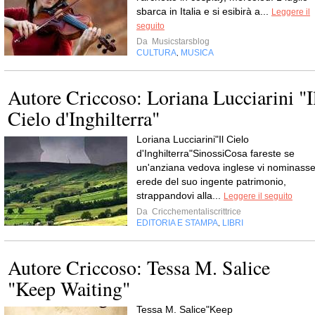
sbarca in Italia e si esibirà a...
Leggere il
seguito
Da
Musicstarsblog
CULTURA
MUSICA
,
Autore Criccoso: Loriana Lucciarini "I
Cielo d'Inghilterra"
Loriana Lucciarini"Il Cielo
d'Inghilterra"SinossiCosa fareste se
un'anziana vedova inglese vi nominass
erede del suo ingente patrimonio,
strappandovi alla...
Leggere il seguito
Da
Cricchementaliscrittrice
EDITORIA E STAMPA
LIBRI
,
Autore Criccoso: Tessa M. Salice
"Keep Waiting"
Tessa M. Salice"Keep