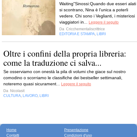
Waiting"Sinossi:Quando due esseri alati
si scontrano, Nina è l’unica a poterli
vedere. Chi sono i Veglianti, i misteriosi
viaggiatori in...
Leggere il seguito
Da
Cricchementaliscrittrice
EDITORIA E STAMPA
LIBRI
,
Oltre i confini della propria libreria:
come la traduzione ci salva...
Se osserviamo con onestà la pila di volumi che giace sul nostro
comodino o scorriamo le classifiche dei bestseller settimanali,
noteremo quasi sicurament...
Leggere il seguito
Da
Nicolasit
CULTURA
LAVORO
LIBRI
,
,
Home
Presentazione
Contatti
Condizioni d'uso