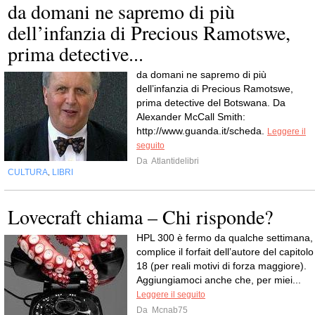
da domani ne sapremo di più
dell’infanzia di Precious Ramotswe,
prima detective...
da domani ne sapremo di più
dell’infanzia di Precious Ramotswe,
prima detective del Botswana. Da
Alexander McCall Smith:
http://www.guanda.it/scheda.
Leggere il
seguito
Da
Atlantidelibri
CULTURA
LIBRI
,
Lovecraft chiama – Chi risponde?
HPL 300 è fermo da qualche settimana,
complice il forfait dell’autore del capitolo
18 (per reali motivi di forza maggiore).
Aggiungiamoci anche che, per miei...
Leggere il seguito
Da
Mcnab75