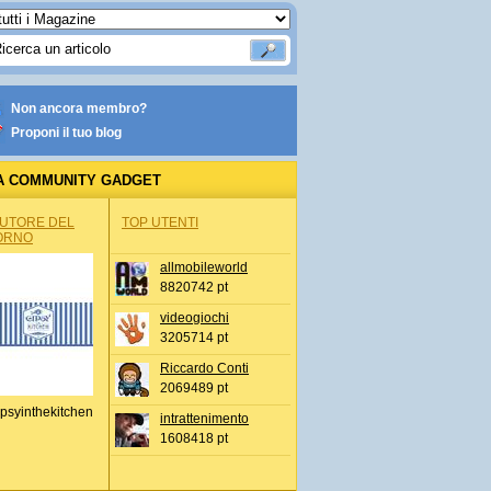
Non ancora membro?
Proponi il tuo blog
A COMMUNITY GADGET
AUTORE DEL
TOP UTENTI
ORNO
allmobileworld
8820742 pt
videogiochi
3205714 pt
Riccardo Conti
2069489 pt
psyinthekitchen
intrattenimento
1608418 pt