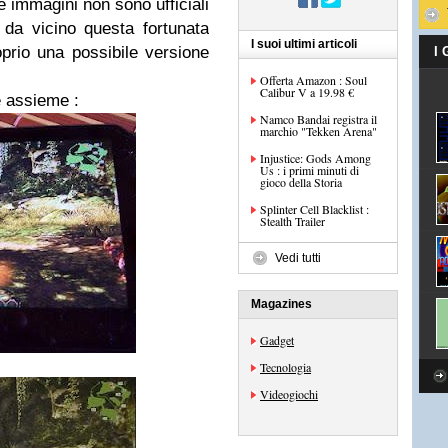
immagini non sono ufficiali
da vicino questa fortunata
I suoi ultimi articoli
oprio una possibile versione
I
Offerta Amazon : Soul
Calibur V a 19.98 €
e assieme :
Namco Bandai registra il
marchio "Tekken Arena"
Injustice: Gods Among
Us : i primi minuti di
gioco della Storia
Splinter Cell Blacklist :
Stealth Trailer
Vedi tutti
Magazines
Gadget
Tecnologia
Videogiochi