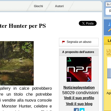
Giochi
Autori
ter Hunter per PS
L
Segnala un abuso
L'
A proposito dell'autore
GI
Notizieplaystation
allery in calce potrebbero
58029
condivisioni
Agi
are un titolo che potrebbe
Vedi il suo profilo
i vendite alla nuova console
Vedi il suo blog
i Monster Hunter, celebre e