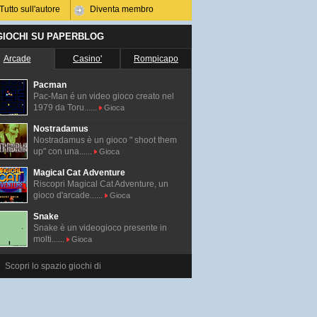
Tutto sull'autore
Diventa membro
 GIOCHI SU PAPERBLOG
Arcade
Casino'
Rompicapo
Pacman
Pac-Man é un video gioco creato nel
1979 da Toru......
Gioca
Nostradamus
Nostradamus è un gioco " shoot them
up" con una......
Gioca
Magical Cat Adventure
Riscopri Magical Cat Adventure, un
gioco d'arcade......
Gioca
Snake
Snake è un videogioco presente in
molti......
Gioca
Scopri lo spazio giochi di