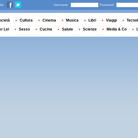
 su
Username
Password
ocietà
Cultura
Cinema
Musica
Libri
Viaggi
Tecnol
er Lei
Sesso
Cucina
Salute
Scienze
Media & Co