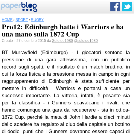
HOME
›
SPORT
›
RUGBY
Pro12: Edinburgh batte i Warriors e ha
una mano sulla 1872 Cup
Creato il 27 dicembre 2015 da
Soloteo1980
@soloteo1980
BT Murrayfield (Edimburgo) - I giocatori sentono la
pressione di una gara attesissima, con un pubblico
record sugli spalti, e il risultato è un match bruttino, in
cui la forza fisica e la pressione messa in campo in ogni
raggruppamento di Edinburgh è stata sufficiente per
mettere in difficoltà i Warriors e portarsi a casa un
successo importante. La vittoria, infatti, è pesante sia
per la classifica - i Gunners scavalcano i rivali, che
hanno comunque una gara da recuperare - sia in ottica-
1872 Cup, perchè la meta di John Hardie a dieci minuti
dallo scadere ha regalato al club della capitale un bottino
di dodici punti che i Gunners dovranno essere capaci di