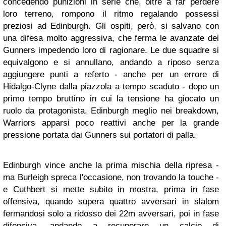
concedendo punizioni in serie che, oltre a far perdere
loro terreno, rompono il ritmo regalando possessi
preziosi ad Edinburgh. Gli ospiti, però, si salvano con
una difesa molto aggressiva, che ferma le avanzate dei
Gunners impedendo loro di ragionare. Le due squadre si
equivalgono e si annullano, andando a riposo senza
aggiungere punti a referto - anche per un errore di
Hidalgo-Clyne dalla piazzola a tempo scaduto - dopo un
primo tempo bruttino in cui la tensione ha giocato un
ruolo da protagonista. Edinburgh meglio nei breakdown,
Warriors apparsi poco reattivi anche per la grande
pressione portata dai Gunners sui portatori di palla.
Edinburgh vince anche la prima mischia della ripresa -
ma Burleigh spreca l'occasione, non trovando la touche -
e Cuthbert si mette subito in mostra, prima in fase
offensiva, quando supera quattro avversari in slalom
fermandosi solo a ridosso dei 22m avversari, poi in fase
difensiva, andando a recuperare un calcio di