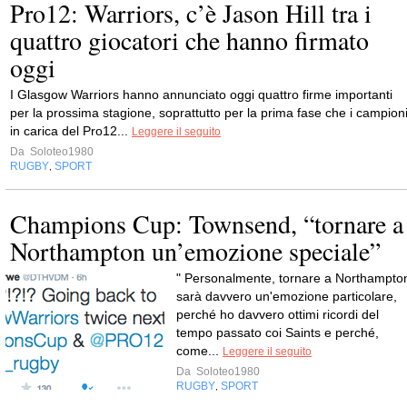
Pro12: Warriors, c’è Jason Hill tra i
quattro giocatori che hanno firmato
oggi
I Glasgow Warriors hanno annunciato oggi quattro firme importanti
per la prossima stagione, soprattutto per la prima fase che i campion
in carica del Pro12...
Leggere il seguito
Da
Soloteo1980
RUGBY
SPORT
,
Champions Cup: Townsend, “tornare a
Northampton un’emozione speciale”
" Personalmente, tornare a Northampto
sarà davvero un'emozione particolare,
perché ho davvero ottimi ricordi del
tempo passato coi Saints e perché,
come...
Leggere il seguito
Da
Soloteo1980
RUGBY
SPORT
,