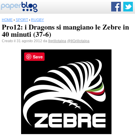
HOME
›
SPORT
›
RUGBY
Pro12: i Dragons si mangiano le Zebre in
40 minuti (37-6)
Creato il 31 agosto 2012 da
Ilgrillotalpa
@IlGrillotalpa
Save