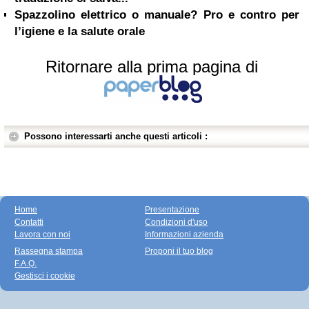
Spazzolino elettrico o manuale? Pro e contro per
l’igiene e la salute orale
Ritornare alla prima pagina di
Possono interessarti anche questi articoli :
Home
Presentazione
Contatti
Condizioni d'uso
Lavora con noi
Informazioni azienda
Rassegna stampa
Proponi il tuo blog
F.A.Q.
Gestisci i cookie