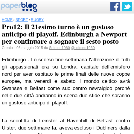
HOME
›
SPORT
›
RUGBY
Pro12: Il 21esimo turno è un gustoso
anticipo di playoff. Edinburgh a Newport
per continuare a sognare il sesto posto
Creato il 05 maggio 2015 da
Soloteo1980
@soloteo1980
Edimburgo - Lo scorso fine settimana l'attenzione di tutti
gli appassionati era su Londra, capitale dell'emisfero
nord per aver ospitato le prime finali delle nuove coppe
europee, ma venerdì e sabato il mondo celtico avrà
Swansea e Belfast come suo centro nevralgico perché
nelle due città andranno in scena due sfide che saranno
un gustoso anticipo di playoff.
La sconfitta di Leinster al Ravenhill di Belfast contro
Ulster, due settimane fa, aveva escluso i Dubliners dalla