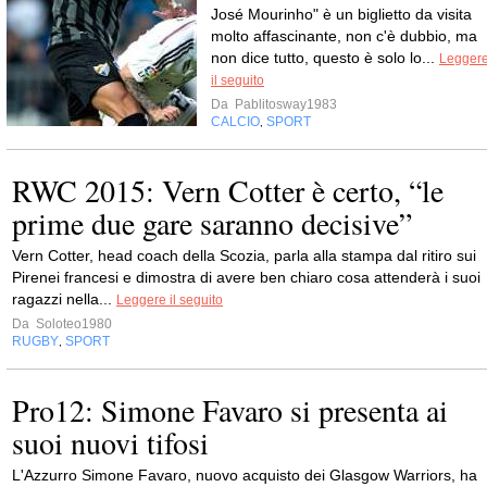
José Mourinho" è un biglietto da visita
molto affascinante, non c'è dubbio, ma
non dice tutto, questo è solo lo...
Legger
il seguito
Da
Pablitosway1983
CALCIO
SPORT
,
RWC 2015: Vern Cotter è certo, “le
prime due gare saranno decisive”
Vern Cotter, head coach della Scozia, parla alla stampa dal ritiro sui
Pirenei francesi e dimostra di avere ben chiaro cosa attenderà i suoi
ragazzi nella...
Leggere il seguito
Da
Soloteo1980
RUGBY
SPORT
,
Pro12: Simone Favaro si presenta ai
suoi nuovi tifosi
L'Azzurro Simone Favaro, nuovo acquisto dei Glasgow Warriors, ha