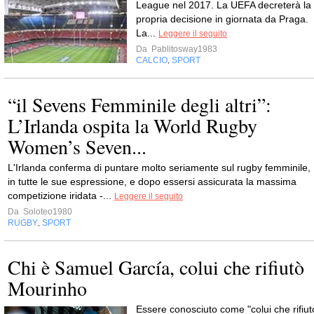
League nel 2017. La UEFA decreterà la
propria decisione in giornata da Praga.
La...
Leggere il seguito
Da
Pablitosway1983
CALCIO
SPORT
,
“il Sevens Femminile degli altri”:
L’Irlanda ospita la World Rugby
Women’s Seven...
L'Irlanda conferma di puntare molto seriamente sul rugby femminile,
in tutte le sue espressione, e dopo essersi assicurata la massima
competizione iridata -...
Leggere il seguito
Da
Soloteo1980
RUGBY
SPORT
,
Chi è Samuel García, colui che rifiutò
Mourinho
Essere conosciuto come "colui che rifiut