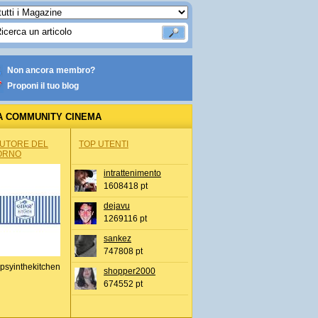
Non ancora membro?
Proponi il tuo blog
A COMMUNITY CINEMA
AUTORE DEL
TOP UTENTI
ORNO
intrattenimento
1608418 pt
dejavu
1269116 pt
sankez
747808 pt
psyinthekitchen
shopper2000
674552 pt