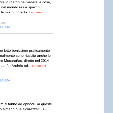
re in ritardo nel vedere le cose,
 nel mondo reale spacco il
 la mia puntualità.
Leggere il
ques
LTURA
e letto benissimo praticamente
inalmente sono riuscita anche io
re Musarañas, diretto nel 2014
 Juanfer Andrés ed...
Leggere il
LTURA
ilm si fanno ad episodi.Da queste
no almeno due sicurezze:1. Gli