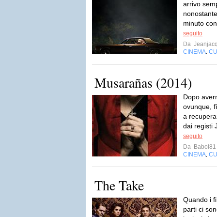
arrivo semp
nonostante
minuto con
seguito
Da
Jeanjac
CINEMA
CU
,
Musarañas (2014)
Dopo avern
ovunque, f
a recupera
dai registi
seguito
Da
Babol81
CINEMA
CU
,
The Take
Quando i f
parti ci so