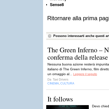
Sense8
Ritornare alla prima pag
Possono interessarti anche questi art
The Green Inferno – Nu
conferma della release i
Nessuna buona azione resterà impunita. C
italiano di The Green Inferno, film diret
un omaggio al...
Leggere il seguito
Da
Taxi Drivers
CINEMA
CULTURA
,
It follows
Devo chied