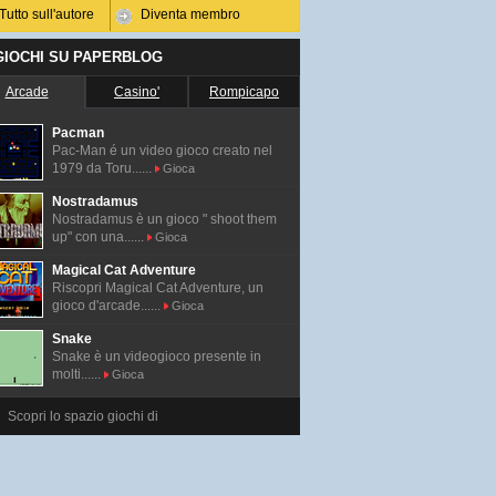
Tutto sull'autore
Diventa membro
 GIOCHI SU PAPERBLOG
Arcade
Casino'
Rompicapo
Pacman
Pac-Man é un video gioco creato nel
1979 da Toru......
Gioca
Nostradamus
Nostradamus è un gioco " shoot them
up" con una......
Gioca
Magical Cat Adventure
Riscopri Magical Cat Adventure, un
gioco d'arcade......
Gioca
Snake
Snake è un videogioco presente in
molti......
Gioca
Scopri lo spazio giochi di