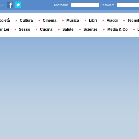
 su
Username
Password
ocietà
Cultura
Cinema
Musica
Libri
Viaggi
Tecnol
er Lei
Sesso
Cucina
Salute
Scienze
Media & Co