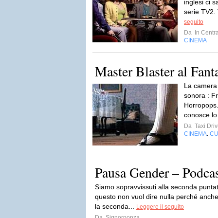
inglesi ci s
serie TV2.
seguito
Da
In Centra
CINEMA
Master Blaster al Fanta
La camera 
sonora : Fr
Horropops.L
conosce lo
Da
Taxi Driv
CINEMA
CU
,
Pausa Gender – Podcas
Siamo sopravvissuti alla seconda puntat
questo non vuol dire nulla perché anch
la seconda...
Leggere il seguito
Da
Signorponza