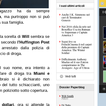
I suoi ultimi articoli
 ragazzo ha da sempre
I
Anche J.K. Simmons nel
h
, ma purtroppo non si può
cast di Terminator:
Genesis
a sua famiglia.
Nel 2016 sfida da urlo nel
Boxoffice Usa tra Batman
vs Superman e Captain
America 3
la sorella di
Will
sembra se
Segui live su
, secondo
l'Huffington Post
FrenckCinema il red carpet
della premiere di Captain
rrestato dalla polizia di
America: The Winter
Soldier
io di droga.
Difficilmente Anthony
Mackie ed il suo Falcon
compariranno in The
il suo nome, era intento a
Avengers: Age of Ultron
ffare di droga tra
Miami
e
Vedi tutti
braio si è dichiarato non
del tutto schiaccianti, uno
Dossier Paperblog
n poliziotto sotto copertura.
Will Smith
Attori
 dollari
, ora si attende la
Di Tutto