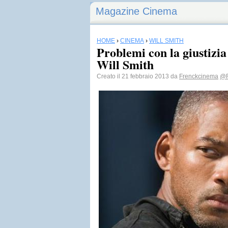
Magazine Cinema
HOME
›
CINEMA
›
WILL SMITH
Problemi con la giustizia
Will Smith
Creato il 21 febbraio 2013 da
Frenckcinema
@F