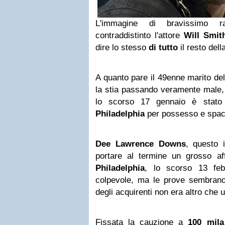
L'immagine di bravissimo
contraddistinto l'attore
Will Smit
dire lo stesso
di tutto
il resto dell
A quanto pare il 49enne marito del
la stia passando veramente male
lo scorso 17 gennaio è stato a
Philadelphia
per possesso e spacc
Dee Lawrence Downs
, questo 
portare al termine un grosso a
Philadelphia
, lo scorso 13 feb
colpevole, ma le prove sembrano 
degli acquirenti non era altro che u
Fissata la cauzione a
100 mila