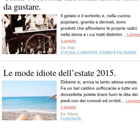
da gustare.
Il gelato e il sorbetto e, nella cucina
popolare, granita e derivati, sono
prodotti che affondano le proprie radici
nella storia e i cui tratti distintivi...
Legger
il seguito
Da
Aldo
CUCINA
CURIOSITÀ
STORIA E FILOSOFIA
,
,
Le mode idiote dell’estate 2015.
Ebbene si, arriva la tanto attesa estate.
Fa un bel caldino soffocante e tutte voi
donzellette potete tirare fuori le dita dei
piedi con dei comodi ed orribili...
Leggere
il seguito
Da
Eltyna
CURIOSITÀ