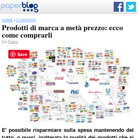
HOME
›
CURIOSITÀ
Prodotti di marca a metà prezzo: ecco
come comprarli
Da
Pukos
Save
E’ possibile risparmiare sulla spesa mantenendo del
tutto, o quasi, inalterata la qualità dei prodotti che si