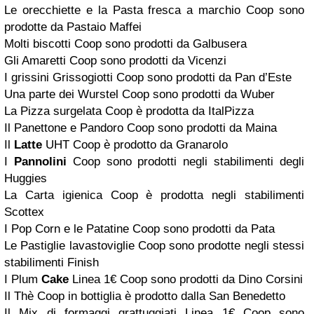
Le orecchiette e la Pasta fresca a marchio Coop sono
prodotte da Pastaio Maffei
Molti biscotti Coop sono prodotti da Galbusera
Gli Amaretti Coop sono prodotti da Vicenzi
I grissini Grissogiotti Coop sono prodotti da Pan d’Este
Una parte dei Wurstel Coop sono prodotti da Wuber
La Pizza surgelata Coop è prodotta da ItalPizza
Il Panettone e Pandoro Coop sono prodotti da Maina
Il
Latte
UHT Coop è prodotto da Granarolo
I
Pannolini
Coop sono prodotti negli stabilimenti degli
Huggies
La Carta igienica Coop è prodotta negli stabilimenti
Scottex
I Pop Corn e le Patatine Coop sono prodotti da Pata
Le Pastiglie lavastoviglie Coop sono prodotte negli stessi
stabilimenti Finish
I Plum
Cake
Linea 1€ Coop sono prodotti da Dino Corsini
Il Thè Coop in bottiglia è prodotto dalla San Benedetto
Il Mix di formaggi grattuggiati Linea 1€ Coop sono