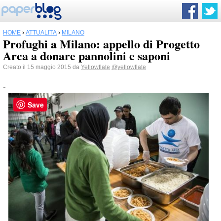
HOME
›
ATTUALITÀ
›
MILANO
Profughi a Milano: appello di Progetto
Arca a donare pannolini e saponi
Creato il 15 maggio 2015 da
Yellowflate
@yellowflate
-
Save