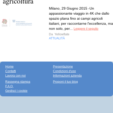
agricoltura
Milano, 29 Giugno 2015 -Un
appassionante viaggio in 4K che dallo
spazio plana fino ai campi agricoli
italiani, per raccontarne l'eccellenza, ma
non solo, per...
Leggere il seguito
Da
Yellowflate
ATTUALITÀ
Home
Presentazione
Contatti
Condizioni d'uso
Lavora con noi
Informazioni azienda
Rassegna stampa
Proponi il tuo blog
F.A.Q.
Gestisci i cookie