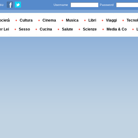
 su
Username
Password
ocietà
Cultura
Cinema
Musica
Libri
Viaggi
Tecnol
er Lei
Sesso
Cucina
Salute
Scienze
Media & Co