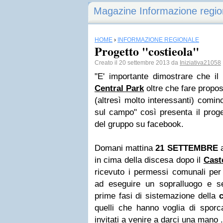
Magazine Informazione regio
HOME
›
INFORMAZIONE REGIONALE
Progetto "costieola"
Creato il 20 settembre 2013 da
Iniziativa21058
"E' importante dimostrare che i
Central Park
oltre che fare propos
(altresì molto interessanti) comin
sul campo" così presenta il prog
del gruppo su facebook.
Domani mattina
21 SETTEMBRE
a
in cima della discesa dopo il
Cast
ricevuto i permessi comunali per l
ad eseguire un sopralluogo e se 
prime fasi
di sistemazione della
c
quelli che hanno voglia di sporc
invitati a venire a darci una mano .