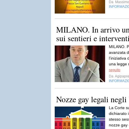
Da
Massimo
INFORMAZI
MILANO. In arrivo una
sui sentieri e interventi
MILANO. P
avanzata d
l’iniziativ
una legge r
seguito
Da
Agipapr
INFORMAZI
Nozze gay legali negl
La Corte su
dichiarato 
stesso sess
nozze gay d