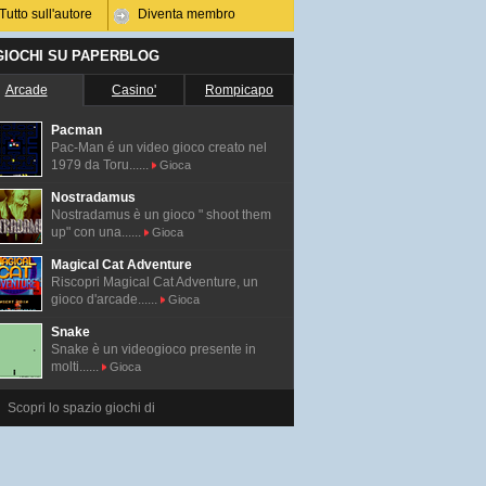
Tutto sull'autore
Diventa membro
 GIOCHI SU PAPERBLOG
Arcade
Casino'
Rompicapo
Pacman
Pac-Man é un video gioco creato nel
1979 da Toru......
Gioca
Nostradamus
Nostradamus è un gioco " shoot them
up" con una......
Gioca
Magical Cat Adventure
Riscopri Magical Cat Adventure, un
gioco d'arcade......
Gioca
Snake
Snake è un videogioco presente in
molti......
Gioca
Scopri lo spazio giochi di