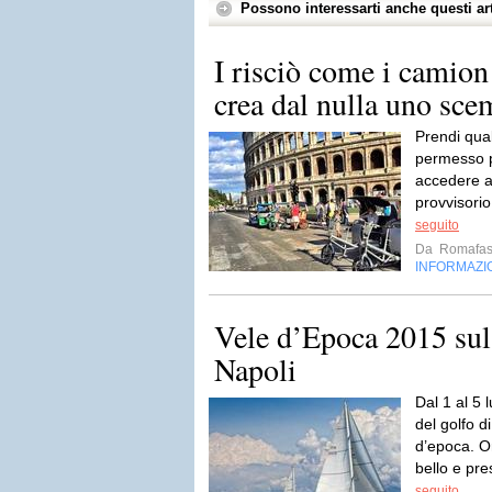
Possono interessarti anche questi art
I risciò come i camion
crea dal nulla uno sce
Prendi qua
permesso p
accedere a
provvisorio
seguito
Da
Romafas
INFORMAZI
Vele d’Epoca 2015 su
Napoli
Dal 1 al 5 
del golfo d
d’epoca. O
bello e pre
seguito