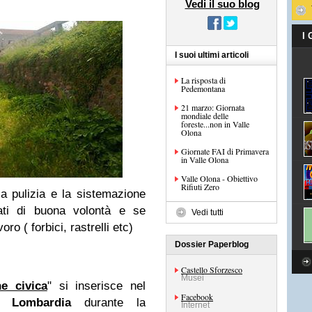
Vedi il suo blog
I
I suoi ultimi articoli
La risposta di
Pedemontana
21 marzo: Giornata
mondiale delle
foreste...non in Valle
Olona
Giornate FAI di Primavera
in Valle Olona
Valle Olona - Obiettivo
Rifiuti Zero
a pulizia e la sistemazione
ati di buona volontà e se
Vedi tutti
ro ( forbici, rastrelli etc)
Dossier Paperblog
Castello Sforzesco
Musei
e civica
" si inserisce nel
Facebook
e Lombardia
durante la
Internet