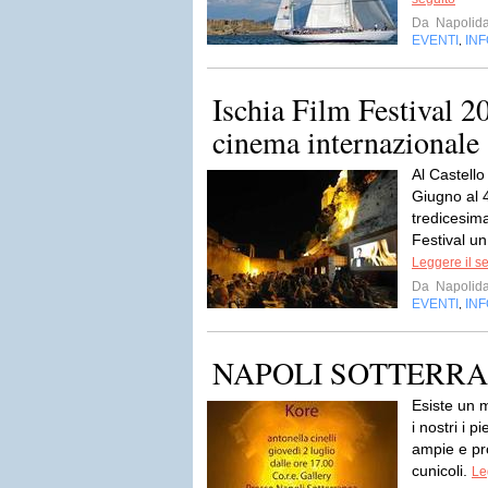
Da
Napolida
EVENTI
IN
,
Ischia Film Festival 2
cinema internazionale 
Al Castello
Giugno al 4
tredicesima
Festival un
Leggere il s
Da
Napolida
EVENTI
IN
,
NAPOLI SOTTERRANEA
Esiste un m
i nostri i p
ampie e pro
cunicoli.
Le