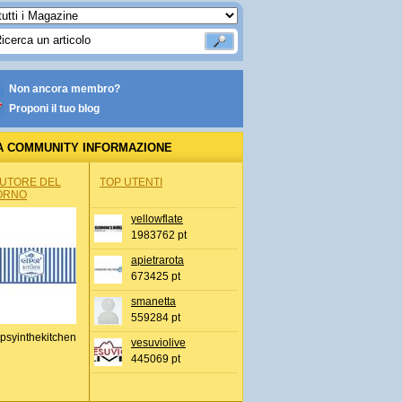
Non ancora membro?
Proponi il tuo blog
A COMMUNITY INFORMAZIONE
IONALE
AUTORE DEL
TOP UTENTI
ORNO
yellowflate
1983762 pt
apietrarota
673425 pt
smanetta
559284 pt
psyinthekitchen
vesuviolive
445069 pt