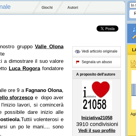
nale
Giochi
Autori
l nostro gruppo
Valle Olona
L
Vedi articolo originale
te
REG
ci a dimostrare il suo valore
L'
Segnala un abuso
GI
etto
Luca Rogora
fondatore
A proposito dell'autore
lle ore 9 a
Fagnano Olona
,
ello sforzesco
e dopo aver
'inizio lavori, si comincerà
possibile dare inizio alle
Agi
Iniziativa21058
ostieola
.
Tutti
i volenterosi e
3910
condivisioni
arsi un po le mani.... sono
Vedi il suo profilo
.