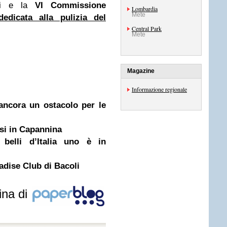
oni e la
VI Commissione
Lombardia
Mete
dedicata alla pulizia del
Central Park
Mete
Magazine
Informazione regionale
 ancora un ostacolo per le
iasi in Capannina
 belli d’Italia uno è in
radise Club di Bacoli
ina di