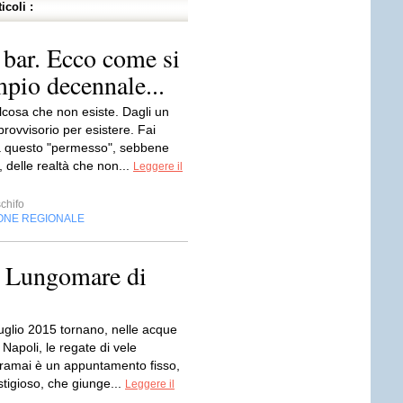
icoli :
 bar. Ecco come si
mpio decennale...
lcosa che non esiste. Dagli un
rovvisorio per esistere. Fai
 questo "permesso", sebbene
, delle realtà che non...
Leggere il
chifo
ONE REGIONALE
l Lungomare di
luglio 2015 tornano, nelle acque
i Napoli, le regate di vele
ramai è un appuntamento fisso,
stigioso, che giunge...
Leggere il