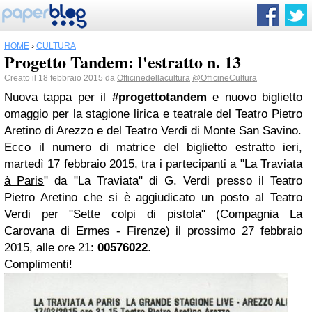
HOME
›
CULTURA
Progetto Tandem: l'estratto n. 13
Creato il 18 febbraio 2015 da
Officinedellacultura
@OfficineCultura
Nuova tappa per il
#progettotandem
e nuovo biglietto
omaggio per la stagione lirica e teatrale del Teatro Pietro
Aretino di Arezzo e del Teatro Verdi di Monte San Savino.
Ecco il numero di matrice del biglietto estratto ieri,
martedì 17 febbraio 2015, tra i partecipanti a "
La Traviata
à Paris
" da "La Traviata" di G. Verdi presso il Teatro
Pietro Aretino che si è aggiudicato un posto al Teatro
Verdi per "
Sette colpi di pistola
" (Compagnia La
Carovana di Ermes - Firenze) il prossimo 27 febbraio
2015, alle ore 21:
00576022
.
Complimenti!